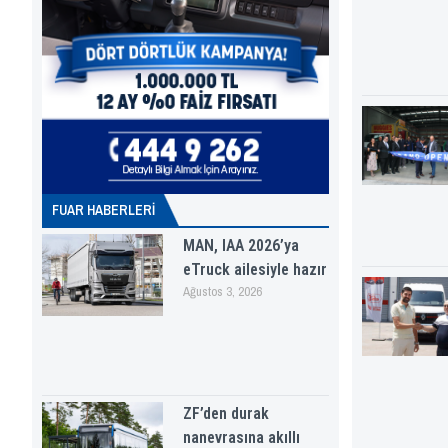
FUAR HABERLERI
MAN, IAA 2026’ya
eTruck ailesiyle hazır
Ağustos 3, 2026
ZF’den durak
nanevrasına akıllı