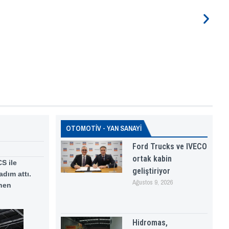
OTOMOTİV - YAN SANAYİ
Ford Trucks ve IVECO
ortak kabin
S ile
geliştiriyor
adım attı.
Ağustos 9, 2026
enen
Hidromas,