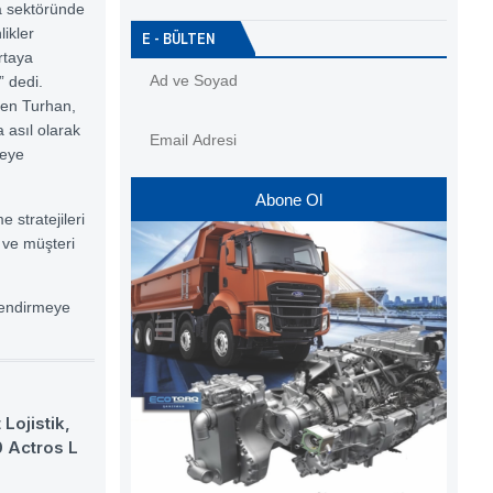
a sektöründe
ikler
E - BÜLTEN
ortaya
” dedi.
den Turhan,
a asıl olarak
meye
Abone Ol
stratejileri
 ve müşteri
lendirmeye
 Lojistik,
0 Actros L