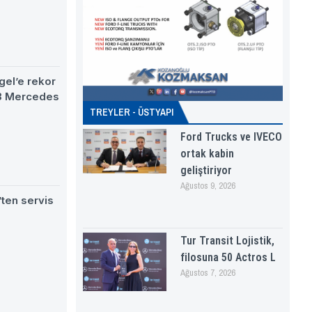
gel’e rekor
63 Mercedes
TREYLER - ÜSTYAPI
Ford Trucks ve IVECO
ortak kabin
geliştiriyor
Ağustos 9, 2026
ten servis
Tur Transit Lojistik,
filosuna 50 Actros L
Ağustos 7, 2026