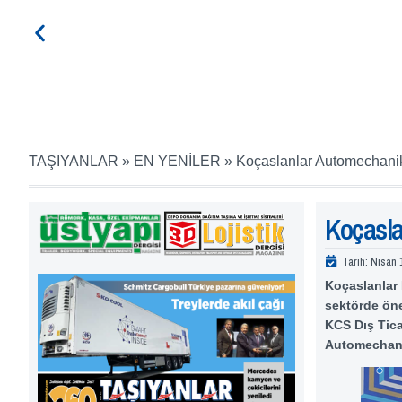
TAŞIYANLAR
»
EN YENİLER
»
Koçaslanlar Automechani
Koçasla
Tarih:
Nisan 
Koçaslanlar 
sektörde öne
KCS Dış Tica
Automechanik