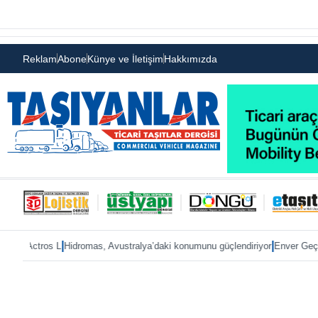
Reklam
Abone
Künye ve İletişim
Hakkımızda
|
|
 L
Hidromas, Avustralya’daki konumunu güçlendiriyor
Enver Geçgel’e rekor te