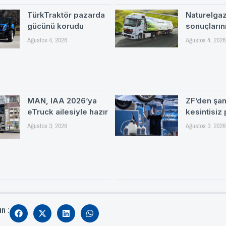
TürkTraktör pazarda
Naturelgaz 
gücünü korudu
sonuçlarını
Ağustos 4, 2026
Ağustos 4, 2026
MAN, IAA 2026’ya
ZF’den şa
eTruck ailesiyle hazır
kesintisiz
Ağustos 3, 2026
Ağustos 3, 2026
ın :