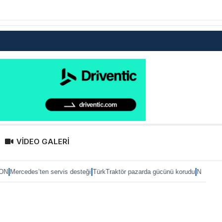
VİDEO GALERİ
|
|
ten servis desteği
TürkTraktör pazarda gücünü korudu
Naturelgaz ilk yarı son