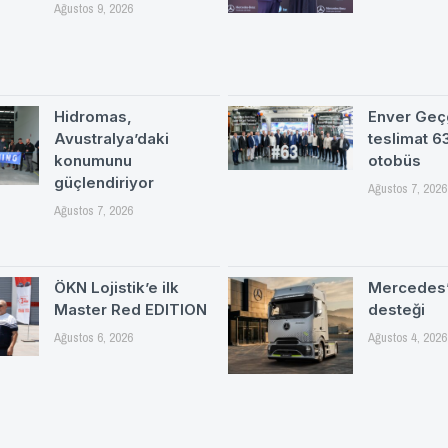
Ağustos 9, 2026
Hidromas,
Enver Geç
Avustralya’daki
teslimat 
konumunu
otobüs
güçlendiriyor
Ağustos 7, 2026
Ağustos 7, 2026
ÖKN Lojistik’e ilk
Mercedes’
Master Red EDITION
desteği
Ağustos 6, 2026
Ağustos 4, 2026