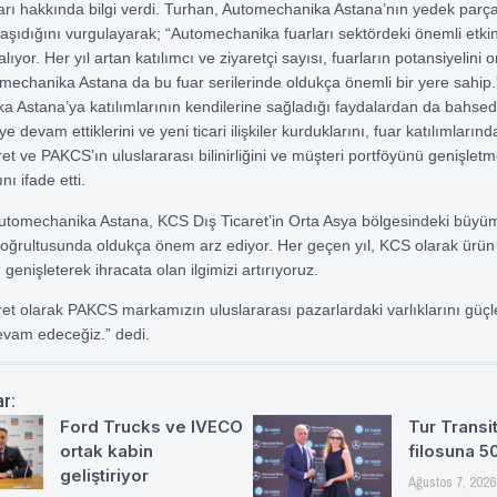
arı hakkında bilgi verdi. Turhan, Automechanika Astana’nın yedek parç
şıdığını vurgulayarak; “Automechanika fuarları sektördeki önemli etkinl
lıyor. Her yıl artan katılımcı ve ziyaretçi sayısı, fuarların potansiyelini 
mechanika Astana da bu fuar serilerinde oldukça önemli bir yere sahip.
 Astana’ya katılımlarının kendilerine sağladığı faydalardan da bahse
 devam ettiklerini ve yeni ticari ilişkiler kurduklarını, fuar katılımlarınd
et ve PAKCS’ın uluslararası bilinirliğini ve müşteri portföyünü genişlet
nı ifade etti.
tomechanika Astana, KCS Dış Ticaret’in Orta Asya bölgesindeki büyüme 
doğrultusunda oldukça önem arz ediyor. Her geçen yıl, KCS olarak ürün
enişleterek ihracata olan ilgimizi artırıyoruz.
et olarak PAKCS markamızın uluslararası pazarlardaki varlıklarını güç
evam edeceğiz.” dedi.
ar:
Ford Trucks ve IVECO
Tur Transit
ortak kabin
filosuna 5
geliştiriyor
Ağustos 7, 2026