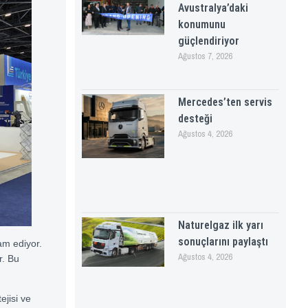
Avustralya’daki
konumunu
güçlendiriyor
Ağustos 7, 2026
Mercedes’ten servis
desteği
Ağustos 4, 2026
Naturelgaz ilk yarı
sonuçlarını paylaştı
am ediyor.
Ağustos 4, 2026
r. Bu
jisi ve