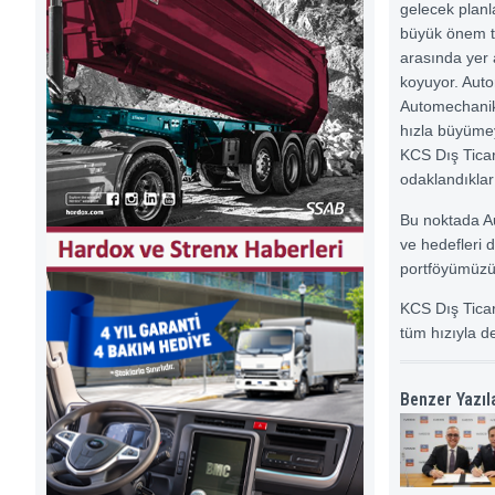
gelecek planl
büyük önem ta
arasında yer a
koyuyor. Auto
Automechanika
hızla büyümeye
KCS Dış Ticar
odaklandıkları
Bu noktada Au
ve hedefleri 
portföyümüzü g
KCS Dış Ticar
tüm hızıyla d
Benzer Yazıl