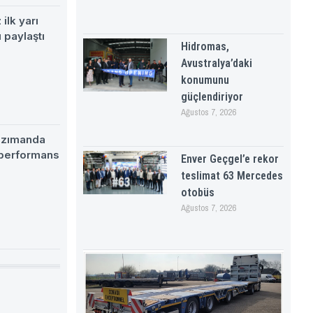
ilk yarı
 paylaştı
Hidromas,
Avustralya’daki
konumunu
güçlendiriyor
Ağustos 7, 2026
nzımanda
 performans
Enver Geçgel’e rekor
teslimat 63 Mercedes
otobüs
Ağustos 7, 2026