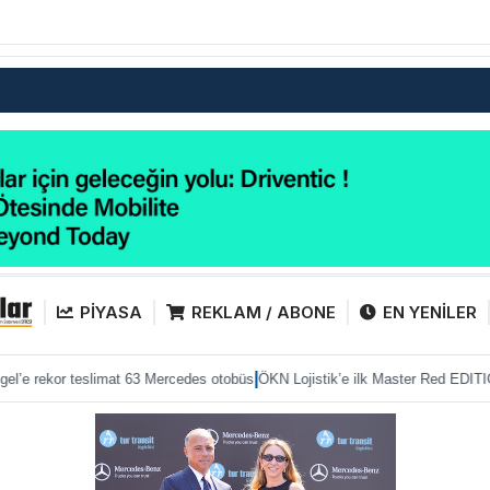
PİYASA
REKLAM / ABONE
EN YENİLER
|
|
slimat 63 Mercedes otobüs
ÖKN Lojistik’e ilk Master Red EDITION
Mercedes’