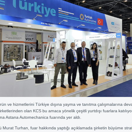
rün ve hizmetlerini Türkiye dışına yayma ve tanıtma çalışmalarına dev
rketlerinden olan KCS bu amaca yönelik çeşitli yurtdışı fuarlara katılıyo
ma Astana Automechanica fuarında yer aldı.
Murat Turhan, fuar hakkında yaptığı açıklamada şirketin büyüme strate