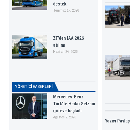
destek
Temmuz 17, 2026
ZF’den IAA 2026
atılımı
Haziran 24, 2026
YÖNETICI HABERLERI
Mercedes-Benz
Türk’te Heiko Selzam
göreve başladı
Ağustos 2, 2026
Yazıyı Paylaş