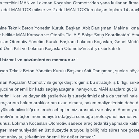
na tercihini MAN ve Lokman Koçaslan Otomotiv’den yana kullanan firma
adet MAN TGS mikser ve 2 adet MAN TGX’ten oluşan toplam 14 araçlı
.
enine Teknik Beton Yönetim Kurulu Başkanı Abit Danışman, Makine İkm
e birlikte MAN Kamyon ve Otobüs Tic. A.Ş Bölge Satış Koordinatörü Ata
lan Otomotiv Yönetim Kurulu Başkanı Lokman Koçaslan, Genel Müdür 
ü Ümit Kilit ve Lokman Koçaslan Otomotiv’in satış ekibi katıldı.
l hizmet ve çözümlerden memnunuz”
şan Teknik Beton Yönetim Kurulu Başkanı Abit Danışman, şunları söyle
 Koçaslan Otomotiv ile gerçekleştirdiğimiz bu stratejik iş birliği, şirke
ücüne önemli bir katkı sağlayacağına inanıyoruz. MAN araçları; güçlü 
erimlilikleri ve dayanıklı şasileriyle iş süreçlerimizi daha da verimli hale 
açlarının bakım aralıklarının uzun olması, bakım maliyetlerinin daha 
 yüksek bilinirliliği de tercih sebeplerimiz arasında yer alıyor. Bunun 
motiv’in müşteri memnuniyeti odağıyla sunduğu profesyonel hizmet ve
nuz. Lokman Koçaslan Otomotiv, sadece araç tedariki yapmakla kalmı
ri memnuniyetini en üst düzeyde tutuyor. İş birliğimiz süresince gösterdi
zmet anlayışı, şirketimize önemli bir değer katıyor.”