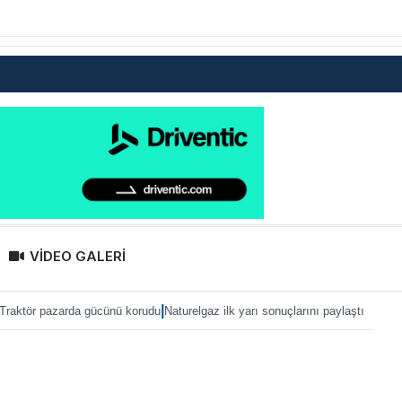
VİDEO GALERİ
|
|
da gücünü korudu
Naturelgaz ilk yarı sonuçlarını paylaştı
MAN, IAA 2026’ya eT