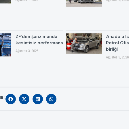
ZF’den şanzımanda
Anadolu Is
kesintisiz performans
Petrol Ofi
birliği
Ağustos 3, 2026
Ağustos 3, 2026
ın :