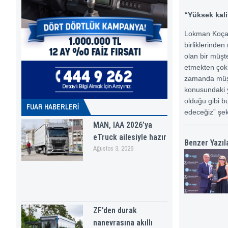
“Yüksek kal
Lokman Koças
birliklerinde
olan bir müşt
etmekten çok m
zamanda müşte
konusundaki 
olduğu gibi 
FUAR HABERLERI
edeceğiz” şek
MAN, IAA 2026’ya
eTruck ailesiyle hazır
Benzer Yazıl
Ağustos 3, 2026
ZF’den durak
nanevrasına akıllı