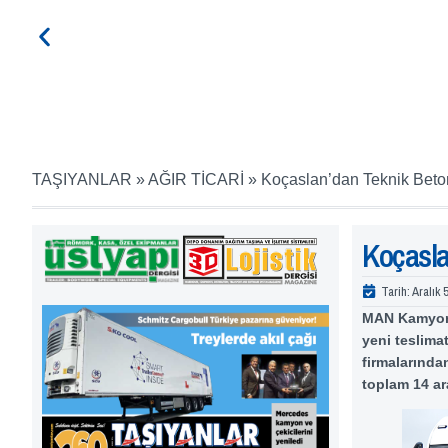
TAŞIYANLAR
»
AĞIR TİCARİ
»
Koçaslan’dan Teknik Bet
Koçasla
Tarih:
Aralık 
MAN Kamyon v
yeni teslima
firmalarınd
toplam 14 ara