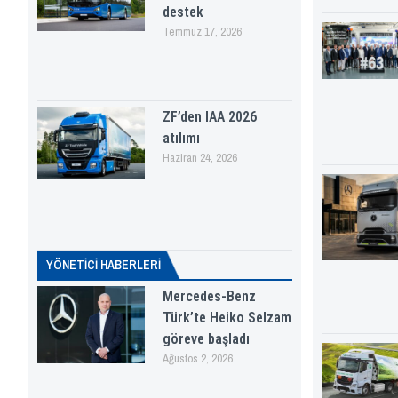
destek
Temmuz 17, 2026
ZF’den IAA 2026
atılımı
Haziran 24, 2026
YÖNETICI HABERLERI
Mercedes-Benz
Türk’te Heiko Selzam
göreve başladı
Ağustos 2, 2026