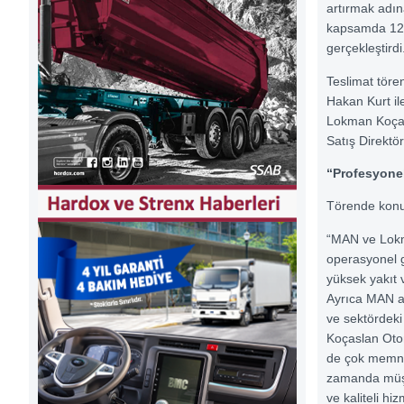
artırmak adı
kapsamda 12 
gerçekleştirdi
Teslimat tör
Hakan Kurt il
Lokman Koças
Satış Direktör
“Profesyone
Törende konu
“MAN ve Lokman
operasyonel g
yüksek yakıt v
Ayrıca MAN ar
ve sektördeki
Koçaslan Oto
de çok memnu
zamanda müşte
ve kaliteli hi