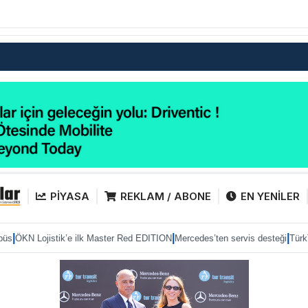
PİYASA
REKLAM / ABONE
EN YENİLER
|
|
tik’e ilk Master Red EDITION
Mercedes’ten servis desteği
TürkTraktör pazar