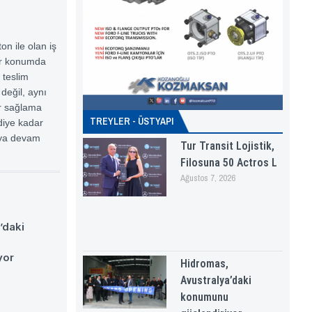
 ile olan iş
der konumda
 teslim
 değil, aynı
ar sağlama
TREYLER - ÜSTYAPI
diye kadar
aya devam
Tur Transit Lojistik,
Filosuna 50 Actros L
Ağustos 7, 2026
’daki
yor
Hidromas,
Avustralya’daki
konumunu