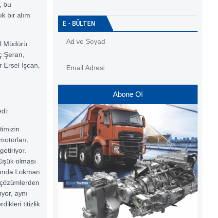
, bu
k bir alım
E - BÜLTEN
al Müdürü
ç Şeran,
Ersel İşcan,
Abone Ol
di:
timizin
motorları,
getiriyor.
düşük olması
yanında Lokman
 çözümlerden
yor, aynı
kleri titizlik