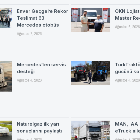
Enver Geçgel’e Rekor
ÖKN Lojisti
Teslimat 63
Master Re
Mercedes otobüs
Ağustos 6, 2026
Ağustos 7, 2026
Mercedes’ten servis
TürkTrakt
desteği
gücünü ko
Ağustos 4, 2026
Ağustos 4, 2026
Naturelgaz ilk yarı
MAN, IAA 
sonuçlarını paylaştı
eTruck ail
Ağustos 4, 2026
Ağustos 3, 2026