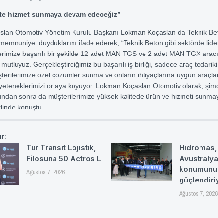
ite hizmet sunmaya devam edeceğiz”
lan Otomotiv Yönetim Kurulu Başkanı Lokman Koçaslan da Teknik Beton
n memnuniyet duyduklarını ifade ederek, “Teknik Beton gibi sektörde li
erimize başarılı bir şekilde 12 adet MAN TGS ve 2 adet MAN TGX aracı
utluyuz. Gerçekleştirdiğimiz bu başarılı iş birliği, sadece araç tedariki
rilerimize özel çözümler sunma ve onların ihtiyaçlarına uygun araçl
yeteneklerimizi ortaya koyuyor. Lokman Koçaslan Otomotiv olarak, şim
bundan sonra da müşterilerimize yüksek kalitede ürün ve hizmeti sunm
linde konuştu.
ar:
Tur Transit Lojistik,
Hidromas,
Filosuna 50 Actros L
Avustralya
konumunu
Ağustos 7, 2026
güçlendiri
Ağustos 7, 2026