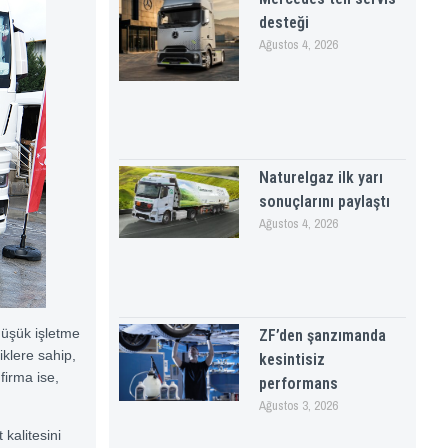
desteği
Ağustos 4, 2026
Naturelgaz ilk yarı
sonuçlarını paylaştı
Ağustos 4, 2026
 düşük işletme
ZF’den şanzımanda
iklere sahip,
kesintisiz
firma ise,
performans
Ağustos 3, 2026
kalitesini