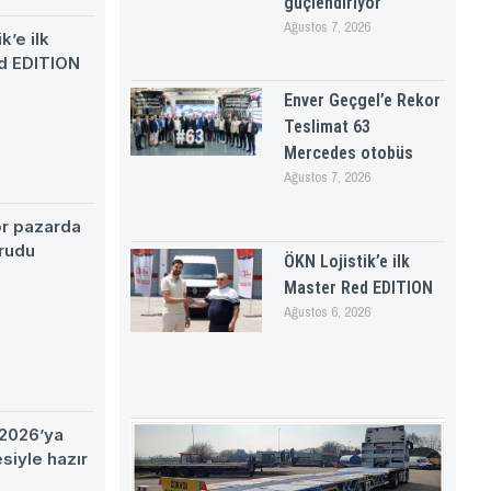
güçlendiriyor
Ağustos 7, 2026
k’e ilk
d EDITION
Enver Geçgel’e Rekor
Teslimat 63
Mercedes otobüs
Ağustos 7, 2026
ör pazarda
rudu
ÖKN Lojistik’e ilk
Master Red EDITION
Ağustos 6, 2026
2026’ya
esiyle hazır