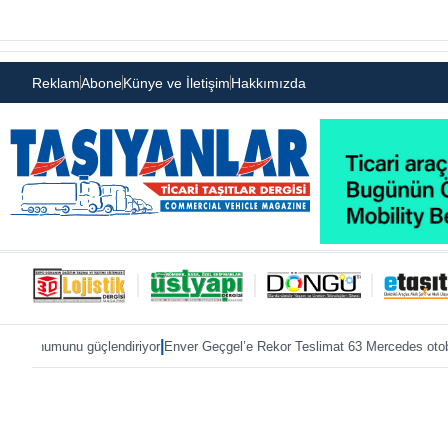
Reklam
Abone
Künye ve İletişim
Hakkımızda
|
|
 güçlendiriyor
Enver Geçgel’e Rekor Teslimat 63 Mercedes otobüs
ÖKN Lojis