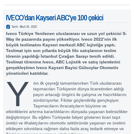
IVECO’dan Kayseri ABC’ye 100 çekici
Tarih:
Mart 30, 2022
Iveco Türkiye Yenilenen uluslararası ve uzun yol çekicisi S-
Way ile pazarında payını yükseltiyor. Iveco 2022’nin ilk
büyük teslimatını Kayseri merkezli ABC lojistiğe yaptı.
Teslimat için son yıllarda büyük filo satışlarının teslim
törenin yapıldığı İstanbul Çırağan Sarayı tercih edildi.
Teslimat törenine Iveco, ABC Lojistik ve satış işlemlerini
gerçekleştiren Iveco Kayseri Bayisi Gülsoylar Otomotiv
yöneticileri katıldılar.
Y
ılın ilk çeyreği tamamlanırken Türk uluslararası
taşımacıları Türkiyenin dünya ticaretinden aldığı
payın artacağı öngörü ile çalışma ve hazırlıklarını
sürdürüyorlar. Filolar güçlendirilip gençleşiyor.
Taşımacıların ihracatçıların büyüme ve
etkinliklerini artırma kararlılıklarını dünyada yaşanan belirsizlikler
değiştirmiyor. Bu eğilimi Türkiyede faliyet gösteren ticari taşıt
üretici ve ithalatçılarını otomotiv sektöründe yaşanan ve üretimi
etkileyen sıkıntılara rağmen daha fazla araç tedarik etmeye ve