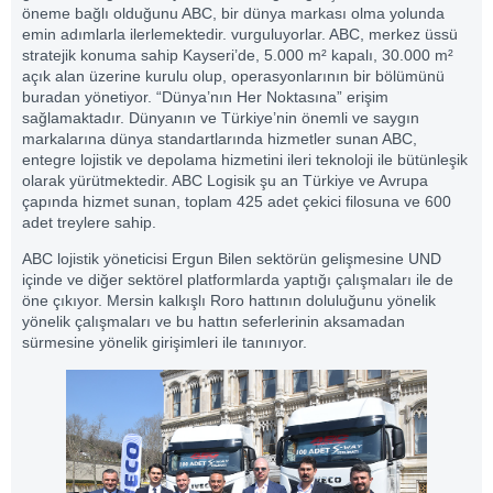
öneme bağlı olduğunu ABC, bir dünya markası olma yolunda
emin adımlarla ilerlemektedir. vurguluyorlar. ABC, merkez üssü
stratejik konuma sahip Kayseri’de, 5.000 m² kapalı, 30.000 m²
açık alan üzerine kurulu olup, operasyonlarının bir bölümünü
buradan yönetiyor. “Dünya’nın Her Noktasına” erişim
sağlamaktadır. Dünyanın ve Türkiye’nin önemli ve saygın
markalarına dünya standartlarında hizmetler sunan ABC,
entegre lojistik ve depolama hizmetini ileri teknoloji ile bütünleşik
olarak yürütmektedir. ABC Logisik şu an Türkiye ve Avrupa
çapında hizmet sunan, toplam 425 adet çekici filosuna ve 600
adet treylere sahip.
ABC lojistik yöneticisi Ergun Bilen sektörün gelişmesine UND
içinde ve diğer sektörel platformlarda yaptığı çalışmaları ile de
öne çıkıyor. Mersin kalkışlı Roro hattının doluluğunu yönelik
yönelik çalışmaları ve bu hattın seferlerinin aksamadan
sürmesine yönelik girişimleri ile tanınıyor.