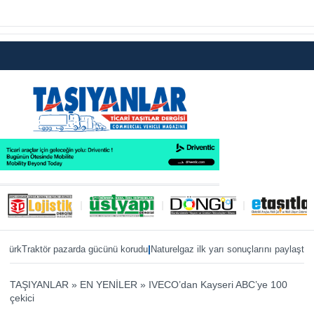
|
|
aktör pazarda gücünü korudu
Naturelgaz ilk yarı sonuçlarını paylaştı
MAN, IAA
TAŞIYANLAR
»
EN YENİLER
»
IVECO’dan Kayseri ABC’ye 100
çekici