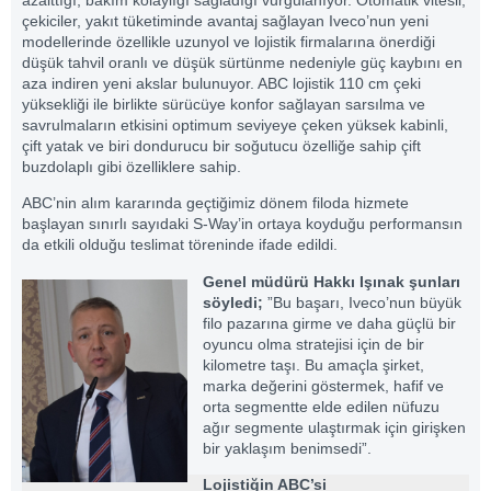
çekiciler, yakıt tüketiminde avantaj sağlayan Iveco’nun yeni
modellerinde özellikle uzunyol ve lojistik firmalarına önerdiği
düşük tahvil oranlı ve düşük sürtünme nedeniyle güç kaybını en
aza indiren yeni akslar bulunuyor. ABC lojistik 110 cm çeki
yüksekliği ile birlikte sürücüye konfor sağlayan sarsılma ve
savrulmaların etkisini optimum seviyeye çeken yüksek kabinli,
çift yatak ve biri dondurucu bir soğutucu özelliğe sahip çift
buzdolaplı gibi özelliklere sahip.
ABC’nin alım kararında geçtiğimiz dönem filoda hizmete
başlayan sınırlı sayıdaki S-Way’in ortaya koyduğu performansın
da etkili olduğu teslimat töreninde ifade edildi.
Genel müdürü Hakkı Işınak şunları
söyledi;
”Bu başarı, Iveco’nun büyük
filo pazarına girme ve daha güçlü bir
oyuncu olma stratejisi için de bir
kilometre taşı. Bu amaçla şirket,
marka değerini göstermek, hafif ve
orta segmentte elde edilen nüfuzu
ağır segmente ulaştırmak için girişken
bir yaklaşım benimsedi”.
Lojistiğin ABC’si