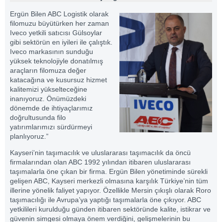
Ergün Bilen ABC Logistik olarak
filomuzu büyütürken her zaman
Iveco yetkili satıcısı Gülsoylar
gibi sektörün en iyileri ile çalıştık.
Iveco markasının sunduğu
yüksek teknolojiyle donatılmış
araçların filomuza değer
katacağına ve kusursuz hizmet
kalitemizi yükselteceğine
inanıyoruz. Önümüzdeki
dönemde de ihtiyaçlarımız
doğrultusunda filo
yatırımlarımızı sürdürmeyi
planlıyoruz.”
Kayseri’nin taşımacılık ve uluslararası taşımacılık da öncü
firmalarından olan ABC 1992 yılından itibaren uluslararası
taşımalarla öne çıkan bir firma. Ergün Bilen yönetiminde sürekli
gelişen ABC, Kayseri merkezli olmasına karşılık Türkiye’nin tüm
illerine yönelik faliyet yapıyor. Özellikle Mersin çıkışlı olarak Roro
taşımacılığı ile Avrupa’ya yaptığı taşımalarla öne çıkıyor. ABC
yetkilileri kurulduğu günden itibaren sektöründe kalite, istikrar ve
güvenin simgesi olmaya önem verdiğini, gelişmelerinin bu