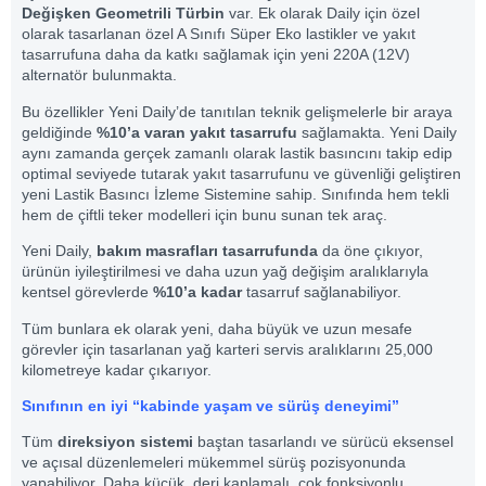
Değişken Geometrili Türbin
var. Ek olarak Daily için özel
olarak tasarlanan özel A Sınıfı Süper Eko lastikler ve yakıt
tasarrufuna daha da katkı sağlamak için yeni 220A (12V)
alternatör bulunmakta.
Bu özellikler Yeni Daily’de tanıtılan teknik gelişmelerle bir araya
geldiğinde
%10’a varan yakıt tasarrufu
sağlamakta. Yeni Daily
aynı zamanda gerçek zamanlı olarak lastik basıncını takip edip
optimal seviyede tutarak yakıt tasarrufunu ve güvenliği geliştiren
yeni Lastik Basıncı İzleme Sistemine sahip. Sınıfında hem tekli
hem de çiftli teker modelleri için bunu sunan tek araç.
Yeni Daily,
bakım masrafları tasarrufunda
da öne çıkıyor,
ürünün iyileştirilmesi ve daha uzun yağ değişim aralıklarıyla
kentsel görevlerde
%10’a kadar
tasarruf sağlanabiliyor.
Tüm bunlara ek olarak yeni, daha büyük ve uzun mesafe
görevler için tasarlanan yağ karteri servis aralıklarını 25,000
kilometreye kadar çıkarıyor.
Sınıfının en iyi “
kabinde yaşam ve
sürüş deneyimi”
Tüm
direksiyon sistemi
baştan tasarlandı ve sürücü eksensel
ve açısal düzenlemeleri mükemmel sürüş pozisyonunda
yapabiliyor. Daha küçük, deri kaplamalı, çok fonksiyonlu