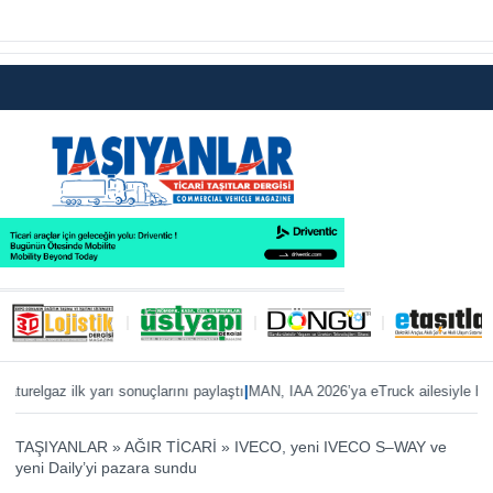
|
|
lk yarı sonuçlarını paylaştı
MAN, IAA 2026’ya eTruck ailesiyle hazır
ZF’den ş
TAŞIYANLAR
»
AĞIR TİCARİ
»
IVECO, yeni IVECO S–WAY ve
yeni Daily’yi pazara sundu