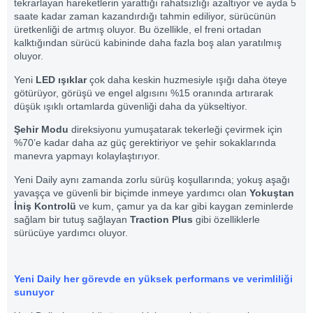
tekrarlayan hareketlerin yarattığı rahatsızlığı azaltıyor ve ayda 5
saate kadar zaman kazandırdığı tahmin ediliyor, sürücünün
üretkenliği de artmış oluyor. Bu özellikle, el freni ortadan
kalktığından sürücü kabininde daha fazla boş alan yaratılmış
oluyor.
Yeni
LED ışıklar
çok daha keskin huzmesiyle ışığı daha öteye
götürüyor, görüşü ve engel algısını %15 oranında artırarak
düşük ışıklı ortamlarda güvenliği daha da yükseltiyor.
Şehir Modu
direksiyonu yumuşatarak tekerleği çevirmek için
%70’e kadar daha az güç gerektiriyor ve şehir sokaklarında
manevra yapmayı kolaylaştırıyor.
Yeni Daily aynı zamanda zorlu sürüş koşullarında; yokuş aşağı
yavaşça ve güvenli bir biçimde inmeye yardımcı olan
Yokuştan
İniş Kontrolü
ve kum, çamur ya da kar gibi kaygan zeminlerde
sağlam bir tutuş sağlayan
Traction Plus
gibi özelliklerle
sürücüye yardımcı oluyor.
Yeni Daily her görevde en yüksek performans ve verimliliği
sunuyor