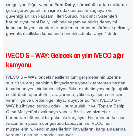
simgeliyor. Diğer yandan
Yeni Daily
, sürücünün artan miktarda
çoklu görev gerektiren işine odaklanmasını sağlayan ve
güvenliği artıran kapsamlı İleri Sürücü Yardımcı Sistemleri
barındırıyor. Yeni Daily, kabinde yaşam ve sürüş deneyimi
konusunda yeni standartlar belirlerken otonom sürüş ve gelişmiş
güvenlik özellikleri konusunda önemli adımlar atıyor” dedi.
IVECO S – WAY: Gelecek on yılın IVECO ağır
kamyonu
IVECO S – WAY, önceki nesillerin tüm gelişmelerinin üzerine
sürücü ve araç sahibinin ihtiyaçlarına yönelik tamamen baştan
tasarlanan yeni bir kabin ekliyor. Sıkı rekabetin yaşandığı lojistik
sektöründe operatörler, araçlarında, yüksek çalışma süresine,
verimliliğe ve üretkenliğe ihtiyaç duyuyorlar. Yeni IVECO S –
WAY bu ihtiyacı sürücü odaklı, sürdürülebilir ve “Toplam Sahip
Olma Maliyeti”ni azaltmaya yönelik özellik ve hizmetler
barındıran bütüncül bir paket ile karşılıyor. Bir üründen fazlası:
Aracın tüm yaşam döngüsünü kapsayan ve IVECO’nun
müşterilerinin, kendi müşterilerinin ihtiyaçlarını karşılamalarına
yardımcı olan bir iş modeli sunuyor.