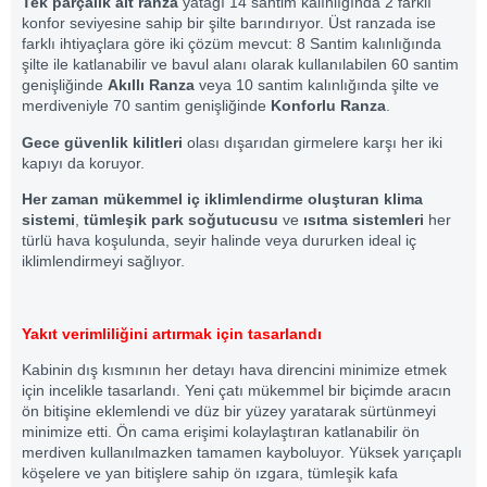
Tek parçalık alt ranza
yatağı 14 santim kalınlığında 2 farklı
konfor seviyesine sahip bir şilte barındırıyor. Üst ranzada ise
farklı ihtiyaçlara göre iki çözüm mevcut: 8 Santim kalınlığında
şilte ile katlanabilir ve bavul alanı olarak kullanılabilen 60 santim
genişliğinde
Akıllı Ranza
veya 10 santim kalınlığında şilte ve
merdiveniyle 70 santim genişliğinde
Konforlu Ranza
.
Gece güvenlik kilitleri
olası dışarıdan girmelere karşı her iki
kapıyı da koruyor.
Her zaman mükemmel iç iklimlendirme oluşturan
klima
sistemi
,
tümleşik park soğutucusu
ve
ısıtma sistemleri
her
türlü hava koşulunda, seyir halinde veya dururken ideal iç
iklimlendirmeyi sağlıyor.
Yakıt verimliliğini artırmak için tasarlandı
Kabinin dış kısmının her detayı hava direncini minimize etmek
için incelikle tasarlandı. Yeni çatı mükemmel bir biçimde aracın
ön bitişine eklemlendi ve düz bir yüzey yaratarak sürtünmeyi
minimize etti. Ön cama erişimi kolaylaştıran katlanabilir ön
merdiven kullanılmazken tamamen kayboluyor. Yüksek yarıçaplı
köşelere ve yan bitişlere sahip ön ızgara, tümleşik kafa