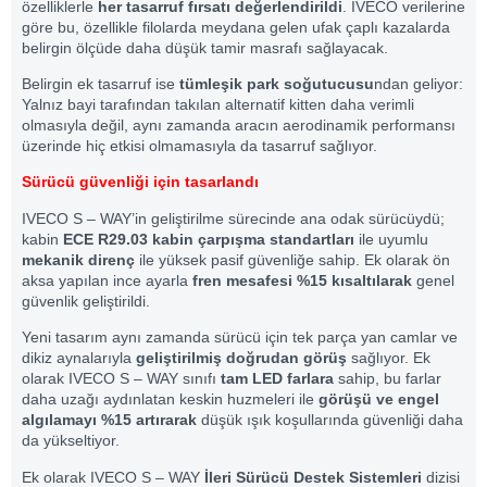
özelliklerle
her tasarruf fırsatı değerlendirildi
. IVECO verilerine
göre bu, özellikle filolarda meydana gelen ufak çaplı kazalarda
belirgin ölçüde daha düşük tamir masrafı sağlayacak.
Belirgin ek tasarruf ise
tümleşik park soğutucusu
ndan geliyor:
Yalnız bayi tarafından takılan alternatif kitten daha verimli
olmasıyla değil, aynı zamanda aracın aerodinamik performansı
üzerinde hiç etkisi olmamasıyla da tasarruf sağlıyor.
Sürücü güvenliği için tasarlandı
IVECO S – WAY’in geliştirilme sürecinde ana odak sürücüydü;
kabin
ECE R29.03 kabin çarpışma standartları
ile uyumlu
mekanik direnç
ile yüksek pasif güvenliğe sahip. Ek olarak ön
aksa yapılan ince ayarla
fren mesafesi %15 kısaltılarak
genel
güvenlik geliştirildi.
Yeni tasarım aynı zamanda sürücü için tek parça yan camlar ve
dikiz aynalarıyla
geliştirilmiş doğrudan görüş
sağlıyor. Ek
olarak IVECO S – WAY sınıfı
tam LED farlar
a
sahip, bu farlar
daha uzağı aydınlatan keskin huzmeleri ile
görüşü ve engel
algılamayı %15 artırarak
düşük ışık koşullarında güvenliği daha
da yükseltiyor.
Ek olarak IVECO S – WAY
İleri Sürücü Destek Sistemleri
dizisi