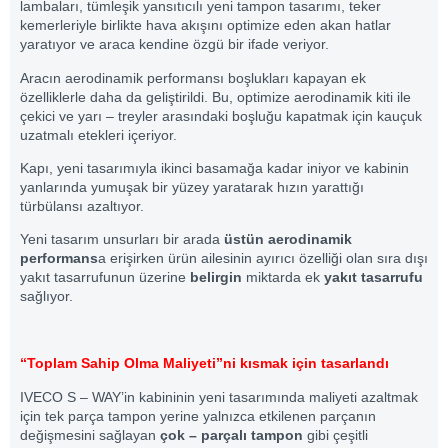
lambaları, tümleşik yansıtıcılı yeni tampon tasarımı, teker
kemerleriyle birlikte hava akışını optimize eden akan hatlar
yaratıyor ve araca kendine özgü bir ifade veriyor.
Aracın aerodinamik performansı boşlukları kapayan ek
özelliklerle daha da geliştirildi. Bu, optimize aerodinamik kiti ile
çekici ve yarı – treyler arasındaki boşluğu kapatmak için kauçuk
uzatmalı etekleri içeriyor.
Kapı, yeni tasarımıyla ikinci basamağa kadar iniyor ve kabinin
yanlarında yumuşak bir yüzey yaratarak hızın yarattığı
türbülansı azaltıyor.
Yeni tasarım unsurları bir arada
üstün aerodinamik
performans
a erişirken ürün ailesinin ayırıcı özelliği olan sıra dışı
yakıt tasarrufunun üzerine
belirgin
miktarda ek
yakıt tasarrufu
sağlıyor.
“Toplam Sahip Olma Maliyeti”ni kısmak için tasarlandı
IVECO S – WAY’in kabininin yeni tasarımında maliyeti azaltmak
için tek parça tampon yerine yalnızca etkilenen parçanın
değişmesini sağlayan
çok – parçalı tampon
gibi çeşitli