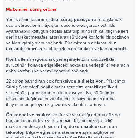
Mükemmel sürüş ortamı
Yeni kabinin tasarımı,
ideal sürüş pozisyonu
ile başlamak
üzere sürücülerin ihtiyaçları düşünülerek gerçekleştirildi.
Ayarlanabilir koltuğun bazası alçaltılıp minderin kalınlığı ve ileri
geri hareket mesafesi artırılarak sürücüye konforlu bir pozisyon
ve ideal görüş alanı sağlandı. Direksiyonun alt kısmı düz
tutularak sürücülere daha fazla alan bırakıldı ve konfor artırıldı.
Kontrollerin ergonomik yerleşimi
yle tüm ana özellikler
sürücünün kolayca erişebileceği noktalara yerleştirildi ve aracın
daha konforlu ve verimli yönetimi sağlandı.
22 buton barındıran
çok fonksiyonlu direksiyon
, “Yardımcı
Sürüş Sistemleri” dahil olmak üzere tüm gerekli özellikleri
sürücünün parmaklarının altına koyuyor. Bu, sürücünün
dikkatinin dağılmasını ve ellerini direksiyondan kaldırma
ihtiyacını engelleyerek güvenlik ve konforu artırıyor.
Ön konsol ve merkez
, konfor ve verimliliği artırmak üzere
baştan tasarlandı ve yeni yerleşim biçimi fonksiyonelliği
maksimum düzeye taşıdı.
7 İnç dokunmatik ekran
,
son
teknoloji bilgi – eğlence sistemi
ne erişimi sağlıyor ve