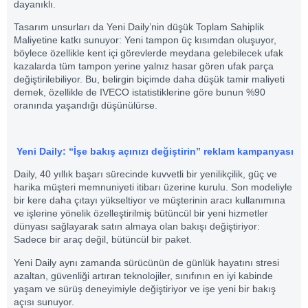
dayanıklı.
Tasarım unsurları da Yeni Daily’nin düşük Toplam Sahiplik
Maliyetine katkı sunuyor: Yeni tampon üç kısımdan oluşuyor,
böylece özellikle kent içi görevlerde meydana gelebilecek ufak
kazalarda tüm tampon yerine yalnız hasar gören ufak parça
değiştirilebiliyor. Bu, belirgin biçimde daha düşük tamir maliyeti
demek, özellikle de IVECO istatistiklerine göre bunun %90
oranında yaşandığı düşünülürse.
Yeni Daily: “İşe bakış açınızı değiştirin” reklam kampanyası
Daily, 40 yıllık başarı sürecinde kuvvetli bir yenilikçilik, güç ve
harika müşteri memnuniyeti itibarı üzerine kurulu. Son modeliyle
bir kere daha çıtayı yükseltiyor ve müşterinin aracı kullanımına
ve işlerine yönelik özelleştirilmiş bütüncül bir yeni hizmetler
dünyası sağlayarak satın almaya olan bakışı değiştiriyor:
Sadece bir araç değil, bütüncül bir paket.
Yeni Daily aynı zamanda sürücünün de günlük hayatını stresi
azaltan, güvenliği artıran teknolojiler, sınıfının en iyi kabinde
yaşam ve sürüş deneyimiyle değiştiriyor ve işe yeni bir bakış
açısı sunuyor.