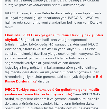
araç, sürüş deneyiminde yeni standartlar belirleyerek otonom
sürüş ve güvenlik konularında önemli adımlar atıyor.
IVECO Türkiye, Antalya Belek’te düzenlediği basın toplantısıyla
uzun yol taşımacılığı için tasarlanan yeni IVECO S – WAY’i ve
hafif ve orta segmentte yeni standartları belirleyen yeni
Daily
’yi
tanıttı.
Etkinlikte IVECO Türkiye genel müdürü Hakkı Işınak şunları
söyledi;
“Bugün sizlere hafif, orta ve ağır segmentteki
ürünlerimizdeki büyük değişikliği sunuyoruz. Ağır sınıf IVECO
WAY serisi, Stralis’in ve Trakker’ın yerini alıyor. IVECO WAY
serisi son teknoloji özellikleriyle gelecek on yılın kamyonu. Öte
yandan amiral gemisi modelimiz Daily’nin hafif ve orta
segmentteki versiyonları yenilendi ve son derece
kişiselleştirilmiş, müşterinin kullanımına göre şekillendirilmiş,
taşımacılık gereklerini karşılayacak bütüncül bir çözüm sunan
hizmetlerle geliyor. Ürün gamımızdaki bu büyük değişim ile
Bizi
Kimse Durduramaz
” diyoruz.
IVECO Türkiye pazarlama ve ürün geliştirme genel müdür
yardımcısı Tansu Giz ise konuşmasında;
“Yeni
IVECO WAY
serisi
, müşterilere ekonomik ve çevresel olarak sürdürülebilir,
dolayısıyla ürünün çevresindeki hizmetlerin üründen daha
önemli olduğu bütünleşik bir taşımacılık çözümüne evirilmeyi