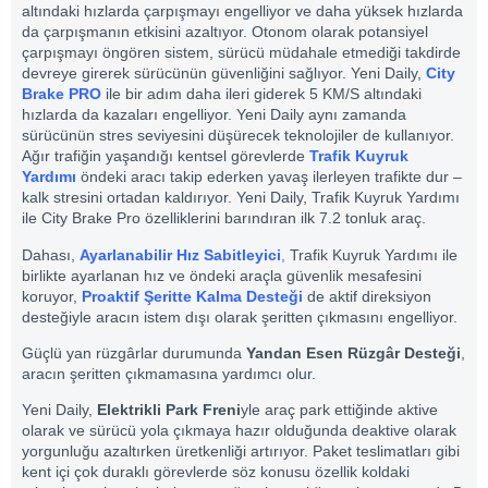
altındaki hızlarda çarpışmayı engelliyor ve daha yüksek hızlarda
da çarpışmanın etkisini azaltıyor. Otonom olarak potansiyel
çarpışmayı öngören sistem, sürücü müdahale etmediği takdirde
devreye girerek sürücünün güvenliğini sağlıyor. Yeni Daily,
City
Brake PRO
ile bir adım daha ileri giderek 5 KM/S altındaki
hızlarda da kazaları engelliyor. Yeni Daily aynı zamanda
sürücünün stres seviyesini düşürecek teknolojiler de kullanıyor.
Ağır trafiğin yaşandığı kentsel görevlerde
Trafik Kuyruk
Yardımı
öndeki aracı takip ederken yavaş ilerleyen trafikte dur –
kalk stresini ortadan kaldırıyor. Yeni Daily, Trafik Kuyruk Yardımı
ile City Brake Pro özelliklerini barındıran ilk 7.2 tonluk araç.
Dahası,
Ayarlanabilir Hız Sabitleyici
,
Trafik Kuyruk Yardımı ile
birlikte ayarlanan hız ve öndeki araçla güvenlik mesafesini
koruyor,
Proaktif Şeritte Kalma Desteği
de aktif direksiyon
desteğiyle aracın istem dışı olarak şeritten çıkmasını engelliyor.
Güçlü yan rüzgârlar durumunda
Yandan Esen Rüzgâr Desteği
,
aracın şeritten çıkmamasına yardımcı olur.
Yeni Daily,
Elektrikli Park Freni
yle araç park ettiğinde aktive
olarak ve sürücü yola çıkmaya hazır olduğunda deaktive olarak
yorgunluğu azaltırken üretkenliği artırıyor. Paket teslimatları gibi
kent içi çok duraklı görevlerde söz konusu özellik koldaki