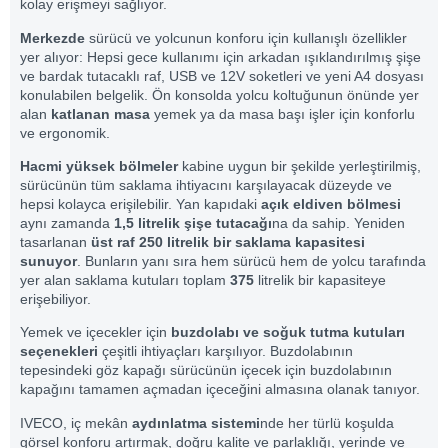
kolay erişmeyi sağlıyor.
Merkezde
sürücü ve yolcunun konforu için kullanışlı özellikler
yer alıyor: Hepsi gece kullanımı için arkadan ışıklandırılmış şişe
ve bardak tutacaklı raf, USB ve 12V soketleri ve yeni A4 dosyası
konulabilen belgelik. Ön konsolda yolcu koltuğunun önünde yer
alan
katlanan masa
yemek ya da masa başı işler için konforlu
ve ergonomik.
Hacmi yüksek bölmeler
kabine uygun bir şekilde yerleştirilmiş,
sürücünün tüm saklama ihtiyacını karşılayacak düzeyde ve
hepsi kolayca erişilebilir. Yan kapıdaki
açık eldiven bölmesi
aynı zamanda
1,5 litrelik şişe tutacağı
na da sahip. Yeniden
tasarlanan
üst raf 250 litrelik bir saklama kapasitesi
sunuyor
. Bunların yanı sıra hem sürücü hem de yolcu tarafında
yer alan saklama kutuları toplam
375
litrelik bir kapasiteye
erişebiliyor.
Yemek ve içecekler için
buzdolabı ve soğuk tutma kutuları
seçenekleri
çeşitli ihtiyaçları karşılıyor. Buzdolabının
tepesindeki göz kapağı sürücünün içecek için buzdolabının
kapağını tamamen açmadan içeceğini almasına olanak tanıyor.
IVECO, iç mekân
aydınlatma sistemi
nde her türlü koşulda
görsel konforu artırmak, doğru kalite ve parlaklığı, yerinde ve