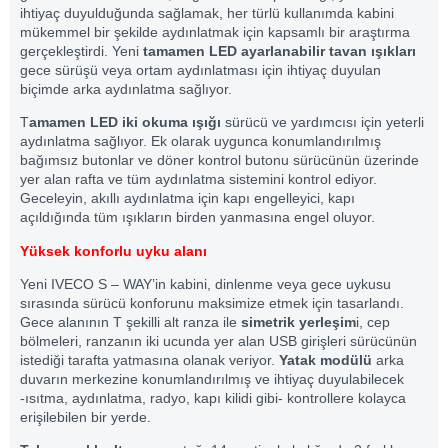
ihtiyaç duyulduğunda sağlamak, her türlü kullanımda kabini
mükemmel bir şekilde aydınlatmak için kapsamlı bir araştırma
gerçekleştirdi. Yeni
tamamen LED ayarlanabilir tavan ışıkları
gece sürüşü veya ortam aydınlatması için ihtiyaç duyulan
biçimde arka aydınlatma sağlıyor.
T
amamen LED iki okuma ışığı
sürücü ve yardımcısı için yeterli
aydınlatma sağlıyor. Ek olarak uygunca konumlandırılmış
bağımsız butonlar ve döner kontrol butonu sürücünün üzerinde
yer alan rafta ve tüm aydınlatma sistemini kontrol ediyor.
Geceleyin, akıllı aydınlatma için kapı engelleyici, kapı
açıldığında tüm ışıkların birden yanmasına engel oluyor.
Yüksek konforlu uyku alanı
Yeni IVECO S – WAY’in kabini, dinlenme veya gece uykusu
sırasında sürücü konforunu maksimize etmek için tasarlandı.
Gece alanının T şekilli alt ranza ile
simetrik yerleşim
i, cep
bölmeleri, ranzanın iki ucunda yer alan USB girişleri sürücünün
istediği tarafta yatmasına olanak veriyor.
Yatak modülü
arka
duvarın merkezine konumlandırılmış ve ihtiyaç duyulabilecek
-ısıtma, aydınlatma, radyo, kapı kilidi gibi- kontrollere kolayca
erişilebilen bir yerde.