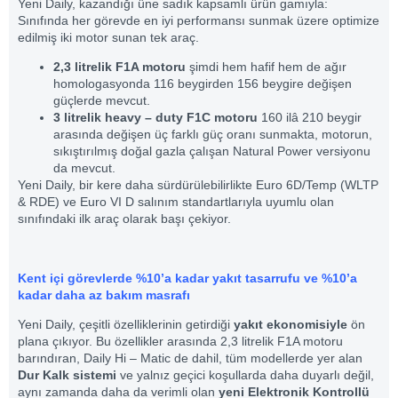
Yeni Daily, kazandığı üne sadık kapsamlı ürün gamıyla:
Sınıfında her görevde en iyi performansı sunmak üzere optimize
edilmiş iki motor sunan tek araç.
2,3 litrelik F1A motoru
şimdi hem hafif hem de ağır
homologasyonda 116 beygirden 156 beygire değişen
güçlerde mevcut.
3 litrelik heavy – duty F1C motoru
160 ilâ 210 beygir
arasında değişen üç farklı güç oranı sunmakta, motorun,
sıkıştırılmış doğal gazla çalışan Natural Power versiyonu
da mevcut.
Yeni Daily, bir kere daha sürdürülebilirlikte Euro 6D/Temp (WLTP
& RDE) ve Euro VI D salınım standartlarıyla uyumlu olan
sınıfındaki ilk araç olarak başı çekiyor.
Kent içi görevlerde %10’a kadar yakıt tasarrufu ve %10’a
kadar daha az bakım masrafı
Yeni Daily, çeşitli özelliklerinin getirdiği
yakıt ekonomisiyle
ön
plana çıkıyor. Bu özellikler arasında 2,3 litrelik F1A motoru
barındıran, Daily Hi – Matic de dahil, tüm modellerde yer alan
Dur Kalk sistemi
ve yalnız geçici koşullarda daha duyarlı değil,
aynı zamanda daha da verimli olan
yeni Elektronik Kontrollü