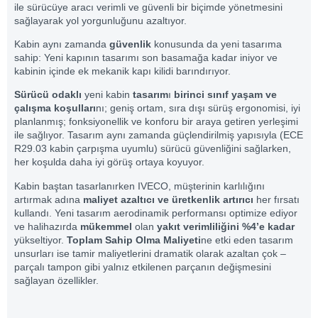
ile sürücüye aracı verimli ve güvenli bir biçimde yönetmesini
sağlayarak yol yorgunluğunu azaltıyor.
Kabin aynı zamanda
güvenlik
konusunda da yeni tasarıma
sahip: Yeni kapının tasarımı son basamağa kadar iniyor ve
kabinin içinde ek mekanik kapı kilidi barındırıyor.
Sürücü odaklı
yeni kabin
tasarım
ı
birinci sınıf yaşam ve
çalışma koşulları
nı; geniş ortam, sıra dışı sürüş ergonomisi, iyi
planlanmış; fonksiyonellik ve konforu bir araya getiren yerleşimi
ile sağlıyor. Tasarım aynı zamanda güçlendirilmiş yapısıyla (ECE
R29.03 kabin çarpışma uyumlu) sürücü güvenliğini sağlarken,
her koşulda daha iyi görüş ortaya koyuyor.
Kabin baştan tasarlanırken IVECO, müşterinin karlılığını
artırmak adına
maliyet azaltıcı ve üretkenlik artırıcı
her fırsatı
kullandı. Yeni tasarım aerodinamik performansı optimize ediyor
ve halihazırda
mükemmel
olan
yakıt verimliliğini %4’e kadar
yükseltiyor.
Toplam Sahip Olma Maliyeti
ne etki eden tasarım
unsurları ise tamir maliyetlerini dramatik olarak azaltan çok –
parçalı tampon gibi yalnız etkilenen parçanın değişmesini
sağlayan özellikler.