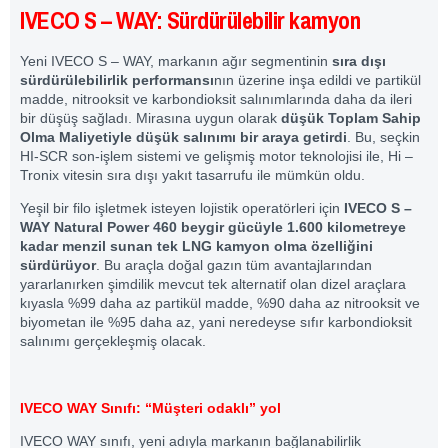
IVECO S – WAY: Sürdürülebilir kamyon
Yeni IVECO S – WAY, markanın ağır segmentinin
sıra dışı
sürdürülebilirlik performansı
nın üzerine inşa edildi ve partikül
madde, nitrooksit ve karbondioksit salınımlarında daha da ileri
bir düşüş sağladı. Mirasına uygun olarak
düşük Toplam Sahip
Olma Maliyetiyle düşük salınımı bir araya getirdi
. Bu, seçkin
HI-SCR son-işlem sistemi ve gelişmiş motor teknolojisi ile, Hi –
Tronix vitesin sıra dışı yakıt tasarrufu ile mümkün oldu.
Yeşil bir filo işletmek isteyen lojistik operatörleri için
IVECO S –
WAY Natural Power
460 beygir gücüyle 1.600 kilometreye
kadar menzil sunan tek LNG kamyon olma özelliğini
sürdürüyor
. Bu araçla doğal gazın tüm avantajlarından
yararlanırken şimdilik mevcut tek alternatif olan dizel araçlara
kıyasla %99 daha az partikül madde, %90 daha az nitrooksit ve
biyometan ile %95 daha az, yani neredeyse sıfır karbondioksit
salınımı gerçekleşmiş olacak.
IVECO WAY Sınıfı: “Müşteri odaklı” yol
IVECO WAY sınıfı, yeni adıyla markanın bağlanabilirlik