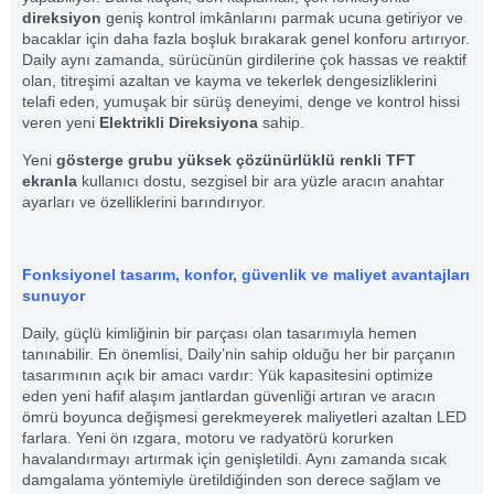
direksiyon
geniş kontrol imkânlarını parmak ucuna getiriyor ve
bacaklar için daha fazla boşluk bırakarak genel konforu artırıyor.
Daily aynı zamanda, sürücünün girdilerine çok hassas ve reaktif
olan, titreşimi azaltan ve kayma ve tekerlek dengesizliklerini
telafi eden, yumuşak bir sürüş deneyimi, denge ve kontrol hissi
veren yeni
Elektrikli Direksiyona
sahip.
Yeni
gösterge grubu yüksek çözünürlüklü renkli TFT
ekranla
kullanıcı dostu, sezgisel bir ara yüzle aracın anahtar
ayarları ve özelliklerini barındırıyor.
Fonksiyonel tasarım, konfor, güvenlik ve maliyet avantajları
sunuyor
Daily, güçlü kimliğinin bir parçası olan tasarımıyla hemen
tanınabilir. En önemlisi, Daily’nin sahip olduğu her bir parçanın
tasarımının açık bir amacı vardır: Yük kapasitesini optimize
eden yeni hafif alaşım jantlardan güvenliği artıran ve aracın
ömrü boyunca değişmesi gerekmeyerek maliyetleri azaltan LED
farlara. Yeni ön ızgara, motoru ve radyatörü korurken
havalandırmayı artırmak için genişletildi. Aynı zamanda sıcak
damgalama yöntemiyle üretildiğinden son derece sağlam ve