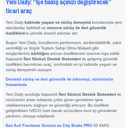
Yeni Daily: “İşe bakış açınızı değiştirecek”
ticari araç
Yeni Daily
kabinde yaşam ve sürüş deneyimi
konularında yeni
standartlar belirledi ve
otonom sürüş ile ileri güvenlik
özellikleri
ne yönelik önemli adımlar attı.
Bugün Yeni Daily, öncüllerinin performans, sürdürülebilirlik, yakıt
verimliliği ve düşük Toplam Sahip Olma Maliyeti gibi
müşterilerinin
kârlılığını
artıran özelliklerinin üzerine inşa edildi.
Kapsamlı
İleri Sürücü Destek Sistemleri
ile gelişmiş güvenlik
özellikleri barındıran araç, sınıfındaki en iyi kabinde yaşam ve
sürüş deneyimini sunuyor.
Destekli sürüş ve ileri güvenlik ile teknoloji, sürücünün
hizmetinde
Yeni Daily sunduğu kapsamlı
İleri Sürücü Destek Sistemleri
ile
sürücünün artan miktarda çoklu görev gerektiren işine
odaklanmasını sağlıyor ve güvenliği artırıyor. Bu özellikler
geliştirilirken IVECO özel olarak sürücülere kent içi görevlerde
yardımcı olmaya odaklandı.
İleri Acil Frenleme Sistemi ve City Brake PRO
50 KM/S