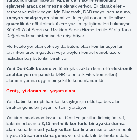
sürücünün dijital hayatını
Apple Car Play
ile telefonunu
eşleyerek araca getirmesine olanak veriyor. Ek olarak eller –
serbest ve müzik yayını için Bluetooth, DAB radyo,
ses tanıma
,
kamyon navigasyon
sistemi ve de çeşitli donanım ile
siber
güvenlik
de dâhil olmak üzere yazılım geliştirmeleri bulunuyor.
Sürücü 7/24 Servis ve Uzaktan Servis Hizmetleri ile Sürüş Tarzı
Değerlendirme sistemine de erişebiliyor.
Merkezde yer alan çok sayıda buton, olası kombinasyonları
artırırken aracın gövdesi veya treyleri kontrol etmek üzere
fazladan boş butonlar bırakıyor.
Yeni Dur/Kalk butonu
ve tümleşik uzaktan kontrollü
elektronik
anahtar
yeri ön panelde DNR (otomatik vites kontrolleri)
alanının yanına uygun bir şekilde konumlandırıldı.
Geniş, iyi donanımlı yaşam alanı
Yeni kabin konsepti hareket kolaylığı için oldukça boş alan
bırakan geniş bir yaşam ortamı yaratıyor.
Yeniden tasarlanan tavan, alt tünel ve şekillendirilmiş üst raf,
kabinin ortasında
2,15 metrelik konforlu bir ayakta durma
alanı
sunarken
üst yatay kullanılabilir alan ise
önceki modele
kıyasla
35 santim daha geniş
ve üst yatak ile bölmelere daha