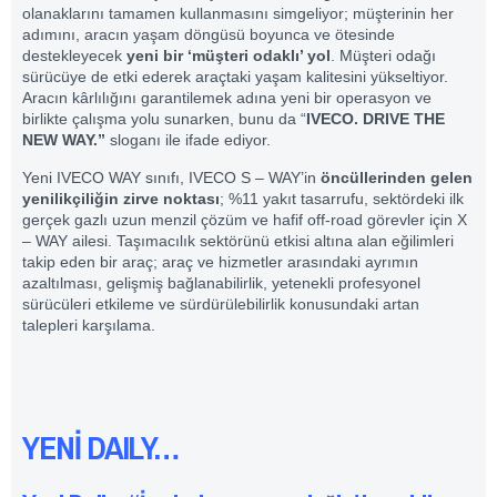
olanaklarını tamamen kullanmasını simgeliyor; müşterinin her
adımını, aracın yaşam döngüsü boyunca ve ötesinde
destekleyecek
yeni bir ‘müşteri odaklı’ yol
. Müşteri odağı
sürücüye de etki ederek araçtaki yaşam kalitesini yükseltiyor.
Aracın kârlılığını garantilemek adına yeni bir operasyon ve
birlikte çalışma yolu sunarken, bunu da “
IVECO. DRIVE THE
NEW WAY.”
sloganı ile ifade ediyor.
Yeni IVECO WAY sınıfı, IVECO S – WAY’in
öncüllerinden gelen
yenilikçiliğin zirve noktası
; %11 yakıt tasarrufu, sektördeki ilk
gerçek gazlı uzun menzil çözüm ve hafif off-road görevler için X
– WAY ailesi. Taşımacılık sektörünü etkisi altına alan eğilimleri
takip eden bir araç; araç ve hizmetler arasındaki ayrımın
azaltılması, gelişmiş bağlanabilirlik, yetenekli profesyonel
sürücüleri etkileme ve sürdürülebilirlik konusundaki artan
talepleri karşılama.
YENİ DAILY…