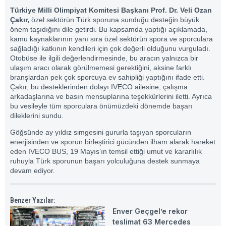
Türkiye Milli Olimpiyat Komitesi Başkanı Prof. Dr. Veli Ozan
Çakır,
özel sektörün Türk sporuna sunduğu desteğin büyük
önem taşıdığını dile getirdi. Bu kapsamda yaptığı açıklamada,
kamu kaynaklarının yanı sıra özel sektörün spora ve sporculara
sağladığı katkının kendileri için çok değerli olduğunu vurguladı.
Otobüse ile ilgili değerlendirmesinde, bu aracın yalnızca bir
ulaşım aracı olarak görülmemesi gerektiğini, aksine farklı
branşlardan pek çok sporcuya ev sahipliği yaptığını ifade etti.
Çakır, bu desteklerinden dolayı IVECO ailesine, çalışma
arkadaşlarına ve basın mensuplarına teşekkürlerini iletti. Ayrıca
bu vesileyle tüm sporculara önümüzdeki dönemde başarı
dileklerini sundu.
Göğsünde ay yıldız simgesini gururla taşıyan sporcuların
enerjisinden ve sporun birleştirici gücünden ilham alarak hareket
eden IVECO BUS, 19 Mayıs’ın temsil ettiği umut ve kararlılık
ruhuyla Türk sporunun başarı yolculuğuna destek sunmaya
devam ediyor.
Benzer Yazılar:
Enver Geçgel’e rekor
teslimat 63 Mercedes