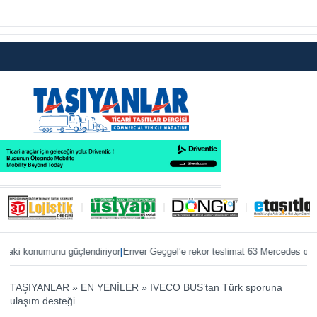
|
|
i konumunu güçlendiriyor
Enver Geçgel’e rekor teslimat 63 Mercedes otobüs
TAŞIYANLAR
»
EN YENİLER
»
IVECO BUS’tan Türk sporuna
ulaşım desteği