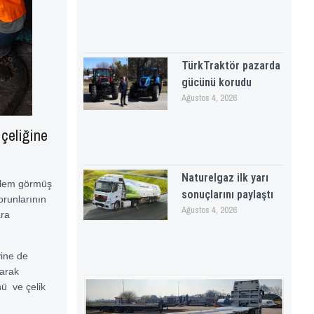
TürkTraktör pazarda
gücünü korudu
Ağustos 4, 2026
çeliğine
Naturelgaz ilk yarı
işlem görmüş
sonuçlarını paylaştı
orunlarının
Ağustos 4, 2026
ara
yine de
parak
nü ve çelik