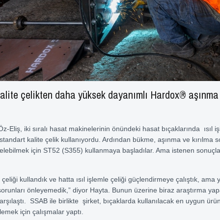
alite çelikten daha yüksek dayanımlı Hardox® aşınma 
Öz-Eliş, iki sıralı hasat makinelerinin önündeki hasat bıçaklarında ısıl 
tandart kalite çelik kullanıyordu. Ardından bükme, aşınma ve kırılma s
lebilmek için ST52 (S355) kullanmaya başladılar. Ama istenen sonuçl
eliği kullandık ve hatta ısıl işlemle çeliği güçlendirmeye çalıştık, ama 
orunları önleyemedik,” diyor Hayta. Bunun üzerine biraz araştırma ya
arşılaştı. SSAB ile birlikte şirket, bıçaklarda kullanılacak en uygun ürü
irlemek için çalışmalar yaptı.