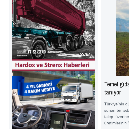
Temel gıda
tanıyor
Türkiye’nin g
sunan bir teda
talep üzerine
üretimlerini