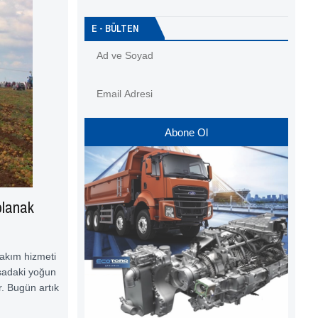
E - BÜLTEN
Abone Ol
olanak
bakım hizmeti
asadaki yoğun
r. Bugün artık