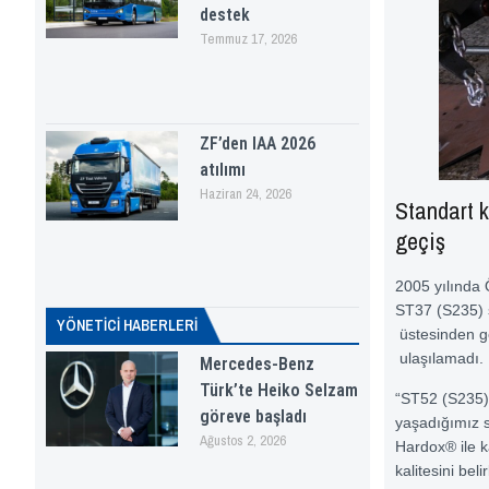
destek
Temmuz 17, 2026
ZF’den IAA 2026
atılımı
Haziran 24, 2026
Standart k
geçiş
2005 yılında 
ST37 (S235) s
YÖNETICI HABERLERI
üstesinden ge
ulaşılamadı.
Mercedes-Benz
Türk’te Heiko Selzam
“ST52 (S235) ç
göreve başladı
yaşadığımız s
Ağustos 2, 2026
Hardox® ile k
kalitesini bel