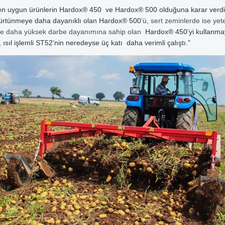
 en uygun ürünlerin Hardox® 450 ve Hardox® 500 olduğuna karar verd
sürtünmeye daha dayanıklı olan Hardox® 500
‘ü, sert zeminlerde ise yet
e daha yüksek darbe dayanımına sahip olan
Hardox® 450
‘yi kullanm
ısıl işlemli ST52’nin neredeyse üç katı daha verimli çalıştı.”