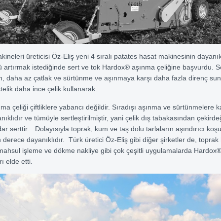
ineleri üreticisi Öz-Eliş yeni 4 sıralı patates hasat makinesinin dayanıkl
ü artırmak istediğinde sert ve tok Hardox® aşınma çeliğine başvurdu.
n, daha az çatlak ve sürtünme ve aşınmaya karşı daha fazla direnç su
telik daha ince çelik kullanarak.
a çeliği çiftliklere yabancı değildir. Sıradışı aşınma ve sürtünmelere k
klıdır ve tümüyle sertleştirilmiştir, yani çelik dış tabakasından çekirde
r serttir. Dolayısıyla toprak, kum ve taş dolu tarlaların aşındırıcı koşu
derece dayanıklıdır. Türk üretici Öz-Eliş gibi diğer şirketler de, toprak
mahsul işleme ve dökme nakliye gibi çok çeşitli uygulamalarda Hardox
rı elde etti.