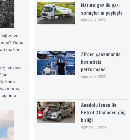
Naturelgaz ilk yarı
sonuçlarını paylaştı
Ağustos 4, 2026
ılığını ve
 Sonuç? Daha
nan makine
ZF’den şanzımanda
kesintisiz
arşı yüksek
performans
ğine
Ağustos 3, 2026
llarında
 hazırlama,
® aşınma
Anadolu Isuzu ile
Petrol Ofisi’nden güç
birliği
Ağustos 3, 2026