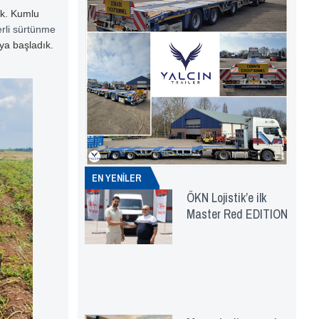
ik. Kumlu
erli sürtünme
aya başladık.
EN YENİLER
ÖKN Lojistik’e ilk
Master Red EDITION