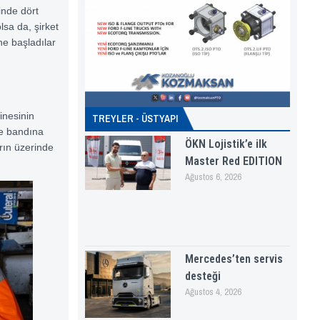
ğinde dört
lsa da, şirket
ne başladılar
inesinin
TREYLER - ÜSTYAPI
me bandına
ÖKN Lojistik’e ilk
arın üzerinde
Master Red EDITION
Ağustos 6, 2026
Mercedes’ten servis
desteği
Ağustos 4, 2026