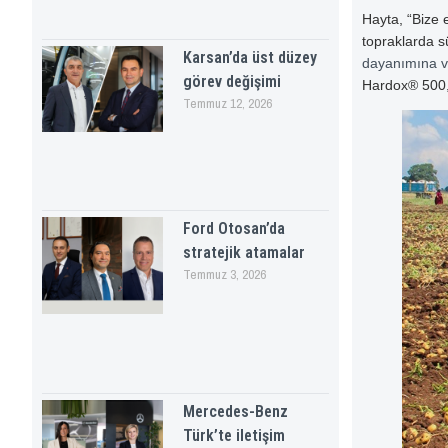
Hayta, “Bize
topraklarda 
Karsan’da üst düzey
dayanımına v
görev değişimi
Hardox® 500, 
Temmuz 12, 2026
Ford Otosan’da
stratejik atamalar
Temmuz 3, 2026
Mercedes-Benz
Türk’te iletişim