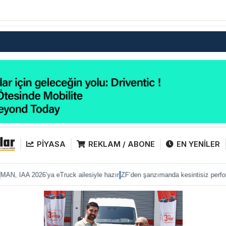
PİYASA
REKLAM / ABONE
EN YENİLER
|
|
 eTruck ailesiyle hazır
ZF’den şanzımanda kesintisiz performans
Anadolu Isu