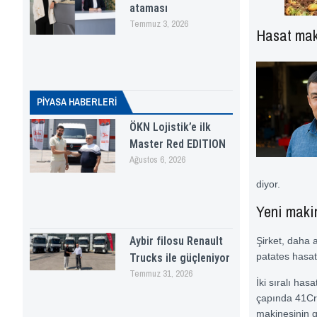
ataması
Temmuz 3, 2026
Hasat maki
PİYASA HABERLERI
ÖKN Lojistik’e ilk
Master Red EDITION
Ağustos 6, 2026
diyor.
Yeni makin
Aybir filosu Renault
Şirket, daha 
patates hasat
Trucks ile güçleniyor
Temmuz 31, 2026
İki sıralı ha
çapında 41CrM
makinesinin g