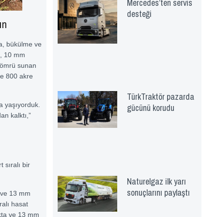
Mercedes’ten servis
desteği
ın
a, bükülme ve
ta, 10 mm
s ömrü sunan
le 800 akre
TürkTraktör pazarda
da yaşıyorduk.
gücünü korudu
an kalktı,”
sıralı bir
Naturelgaz ilk yarı
sonuçlarını paylaştı
de ve 13 mm
ralı hasat
ukta ve 13 mm