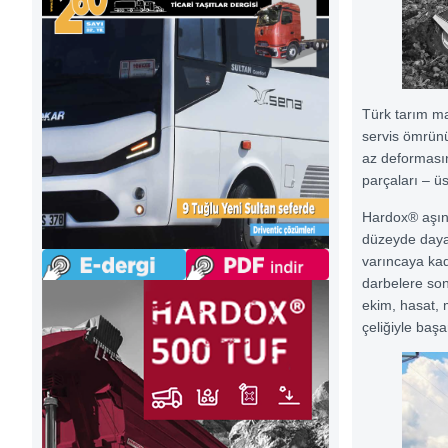
Türk tarım mak
servis ömrün
az deforması
parçaları – üs
Hardox® aşınm
düzeyde dayanı
varıncaya kada
darbelere son 
ekim, hasat, 
çeliğiyle başa