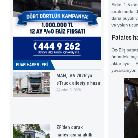
Şirket 1,5 met
sıralı model 
daha büyük ve
ve yolun ucun
Patates ha
Öz-Eliş patat
önündeki bıçak
aktarılıyor. P
FUAR HABERLERI
yuvarlanıyor.
MAN, IAA 2026’ya
eTruck ailesiyle hazır
Ağustos 3, 2026
ZF’den durak
nanevrasına akıllı