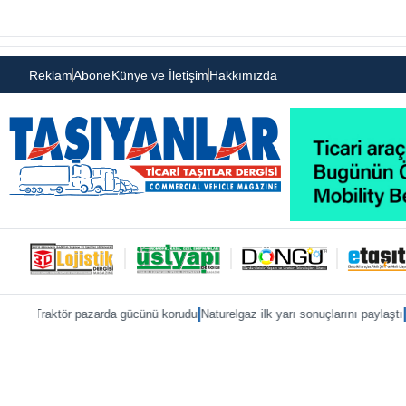
Reklam
Abone
Künye ve İletişim
Hakkımızda
|
|
zarda gücünü korudu
Naturelgaz ilk yarı sonuçlarını paylaştı
MAN, IAA 2026’ya