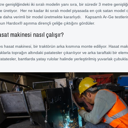
re genişliğindeki iki sıralı modelin yanı sıra, bir süredir 3 metre genişli
de üretiyor. Her ne kadar iki sıralı model piyasada en çok satan model o
 daha verimli bir model üretmekte kararlıydı. Kapsamlı Ar-Ge testleri
un Hardox® aşınma dirençli çeliğe çıktığını gördüler.
sat makinesi nasıl çalışır?
es hasat makinesi, bir traktörün arka kısmına monte ediliyor. Hasat mak
larla toprağın altındaki patatesler çıkarılıyor ve arka taraftaki bir ele
atatesler, bantlarda yatay rulolar halinde yerleştirilmiş yuvarlak çubukl