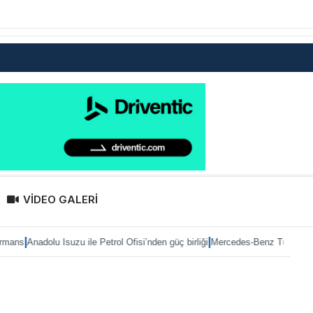
VİDEO GALERİ
|
zu ile Petrol Ofisi’nden güç birliği
Mercedes-Benz Türk’te Heiko Selzam göre