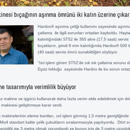
nesi bıçağının aşınma ömrünü iki katın üzerine çıkar
Hardox® aşınma çeliği kullanımı sayesinde aşınm
çatlama ile ilgili sorunları ortadan kayboldu. Hay
kalınlığındaki ST52 ile 350 akre (17,5 saat) servi
bıçakların, şimdi 8 mm kalınlığında Hardox® 500 i
(40 saat) servis ömrü sunabildiğini söylüyor.
“Isıl işlem gören ST52’de sık sık çatlama sorunu 
Eşsiz tokluğu sayesinde Hardox ile bu sorun ortad
e tasarımıyla verimlilik büyüyor
az makine ve işgücü kullanarak daha fazla verim elde edebilmek için dört 
 makinesi geliştirmeye karar verdi.
sat makinelerinin eleme bantları, ısıl işlem görmüş 1,5 metre genişliğin
o4 standart kalite çelik çubukların sıralanmasıyla yapılıyordu. Dört sı
enişliği ise 3 metre olmak zorundaydı ve bunun için de 3 metre uzunl