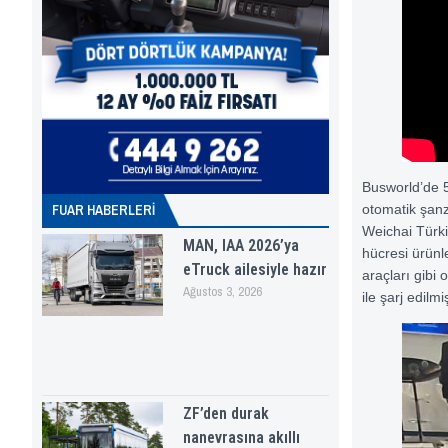
Busworld’de 5
FUAR HABERLERI
otomatik şanzı
Weichai Türki
MAN, IAA 2026’ya
hücresi ürünle
eTruck ailesiyle hazır
araçları gibi 
Ağustos 3, 2026
ile şarj edilm
ZF’den durak
nanevrasına akıllı