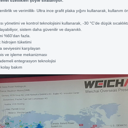
enel özellikleri şöyle sıralanıyor:
ilirlik ve verimlilik- Ultra ince grafit plaka yığını kullanarak, kullanım
 ısı yönetimi ve kontrol teknolojisini kullanarak, -30 °C’de düşük sıcaklıkt
ayabiliyor, sistem daha güvenilir ve dayanıklı.
mi %60’dan fazla.
hidrojen tüketimi
 seviyesini karşılayan
his ve işleme mekanizması
demeli entegrasyon teknolojisi
 kolay bakım