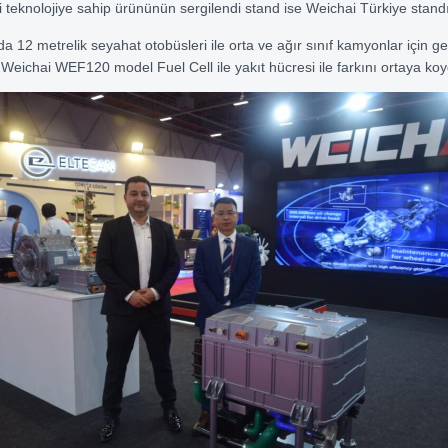
ri teknolojiye sahip ürününün sergilendi stand ise Weichai Türkiye standı
a 12 metrelik seyahat otobüsleri ile orta ve ağır sınıf kamyonlar için gel
 Weichai WEF120 model Fuel Cell ile yakıt hücresi ile farkını ortaya ko