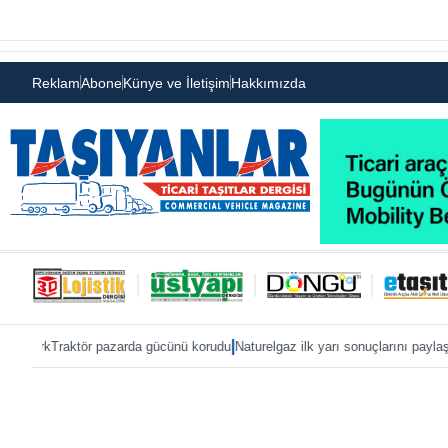
Reklam
Abone
Künye ve İletişim
Hakkımızda
|
|
pazarda gücünü korudu
Naturelgaz ilk yarı sonuçlarını paylaştı
MAN, IAA 2026’y