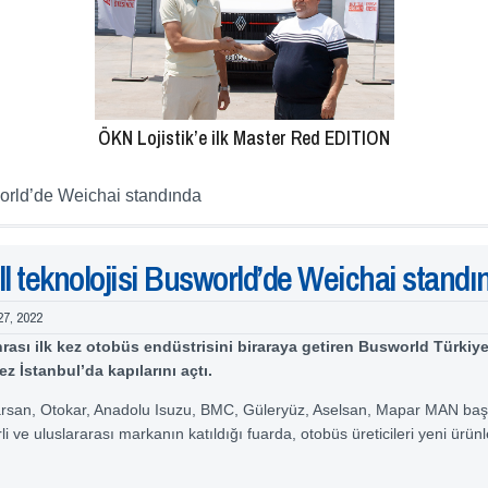
ÖKN Lojistik’e ilk Master Red EDITION
world’de Weichai standında
ll teknolojisi Busworld’de Weichai standı
27, 2022
ası ilk kez otobüs endüstrisini biraraya getiren Busworld Türkiye 
ez İstanbul’da kapılarını açtı.
arsan, Otokar, Anadolu Isuzu, BMC, Güleryüz, Aselsan, Mapar MAN baş
i ve uluslararası markanın katıldığı fuarda, otobüs üreticileri yeni ürünle
.