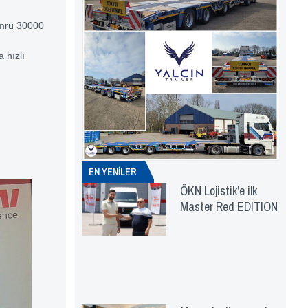
 ömrü 30000
a hızlı
EN YENİLER
ÖKN Lojistik’e ilk
Master Red EDITION