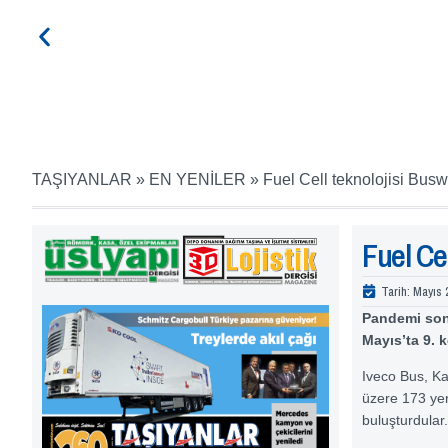
TAŞIYANLAR
»
EN YENİLER
»
Fuel Cell teknolojisi Bus
Fuel Ce
Tarih:
Mayıs 
Pandemi sonr
Mayıs’ta 9. k
Iveco Bus, K
üzere 173 yerl
buluşturdular