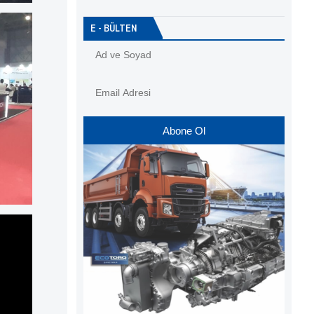
E - BÜLTEN
Abone Ol