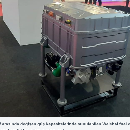
W arasında değişen güç kapasitelerinde sunulabilen Weichai fuel c