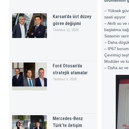
ürünlerinin g
– Yüksek güven
Karsan’da üst düzey
saati aşıyor
görev değişimi
– Akıllı su ve
başlatma sağl
Temmuz 12, 2026
Sistemin veri
– Daha düşük 
– IP67 koruma
Çevrimiçi teş
Modüler ve ka
Ford Otosan’da
– Daha az ve
stratejik atamalar
Temmuz 3, 2026
Mercedes-Benz
Türk’te iletişim