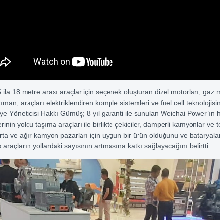
 ila 18 metre arası araçlar için seçenek oluşturan dizel motorları, gaz m
man, araçları elektriklendiren komple sistemleri ve fuel cell teknolojisin
ye Yöneticisi Hakkı Gümüş; 8 yıl garanti ile sunulan Weichai Power’ın h
rinin yolcu taşıma araçları ile birlikte çekiciler, damperli kamyonlar ve t
orta ve ağır kamyon pazarları için uygun bir ürün olduğunu ve bataryaları
iş araçların yollardaki sayısının artmasına katkı sağlayacağını belirtti.