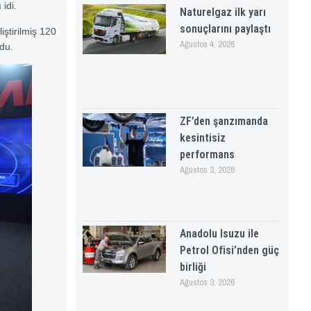
 idi.
Naturelgaz ilk yarı
sonuçlarını paylaştı
iştirilmiş 120
Ağustos 4, 2026
ydu.
ZF’den şanzımanda
kesintisiz
performans
Ağustos 3, 2026
Anadolu Isuzu ile
Petrol Ofisi’nden güç
birliği
Ağustos 3, 2026