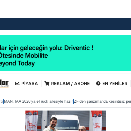
PİYASA
REKLAM / ABONE
EN YENİLER
|
|
a eTruck ailesiyle hazır
ZF’den şanzımanda kesintisiz performans
Anadolu I