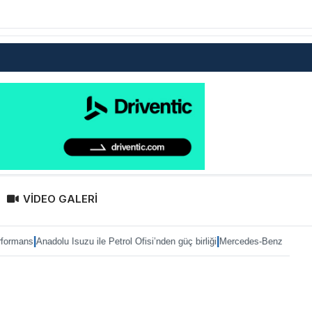
VİDEO GALERİ
|
suzu ile Petrol Ofisi’nden güç birliği
Mercedes-Benz Türk’te Heiko Selzam gö