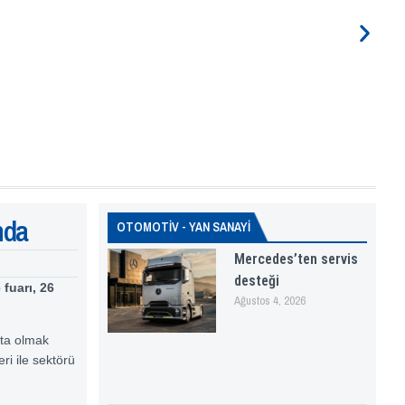
nda
OTOMOTİV - YAN SANAYİ
Mercedes’ten servis
desteği
fuarı, 26
Ağustos 4, 2026
ta olmak
ri ile sektörü