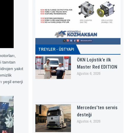
TREYLER - ÜSTYAPI
otorları,
ÖKN Lojistik’e ilk
i tanıtan
Master Red EDITION
idrojen yakıt
Ağustos 6, 2026
emizlik
 yeşil enerji
Mercedes’ten servis
desteği
Ağustos 4, 2026