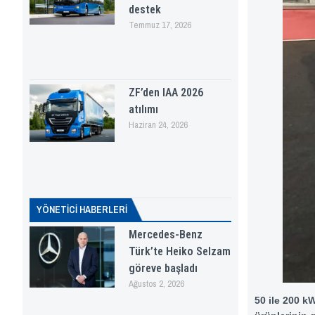
destek
Temmuz 17, 2026
ZF’den IAA 2026
atılımı
Haziran 24, 2026
YÖNETICI HABERLERI
Mercedes-Benz
Türk’te Heiko Selzam
göreve başladı
Ağustos 2, 2026
50 ile 200 k