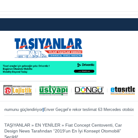
|
|
munu güçlendiriyor
Enver Geçgel’e rekor teslimat 63 Mercedes otobüs
ÖKN Lo
TAŞIYANLAR
»
EN YENİLER
»
Fiat Concept Centoventi, Car
Design News Tarafından “2019’un En İyi Konsept Otomobili”
Seçildi!