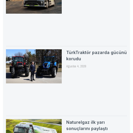
TürkTraktör pazarda gücünü
korudu
Ağustos 4, 2026
Naturelgaz ilk yarı
sonuçlarını paylaştı