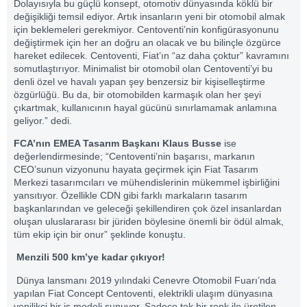
Dolayısıyla bu güçlü konsept, otomotiv dünyasında köklü bir
değişikliği temsil ediyor. Artık insanların yeni bir otomobil almak
için beklemeleri gerekmiyor. Centoventi’nin konfigürasyonunu
değiştirmek için her an doğru an olacak ve bu bilinçle özgürce
hareket edilecek. Centoventi, Fiat’ın “az daha çoktur” kavramını
somutlaştırıyor. Minimalist bir otomobil olan Centoventi’yi bu
denli özel ve havalı yapan şey benzersiz bir kişiselleştirme
özgürlüğü. Bu da, bir otomobilden karmaşık olan her şeyi
çıkartmak, kullanıcının hayal gücünü sınırlamamak anlamına
geliyor.” dedi.
FCA’nın EMEA Tasarım Başkanı Klaus Busse
ise
değerlendirmesinde; “Centoventi’nin başarısı, markanın
CEO’sunun vizyonunu hayata geçirmek için Fiat Tasarım
Merkezi tasarımcıları ve mühendislerinin mükemmel işbirliğini
yansıtıyor. Özellikle CDN gibi farklı markaların tasarım
başkanlarından ve geleceği şekillendiren çok özel insanlardan
oluşan uluslararası bir jüriden böylesine önemli bir ödül almak,
tüm ekip için bir onur” şeklinde konuştu.
Menzili 500 km’ye kadar çıkıyor!
Dünya lansmanı 2019 yılındaki Cenevre Otomobil Fuarı’nda
yapılan Fiat Concept Centoventi, elektrikli ulaşım dünyasına
yenilikçi bir iş modeli sunuyor. Sadece tek bir renk ile üretilen