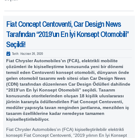
Fiat Concept Centoventi, Car Design News
Tarafından “2019’un En İyi Konsept Otomobili”
Seçildi!
Tarih:
Haziran 26, 2020
Fiat Chrysler Automobiles’ın (FCA), elektrikli mobilite
çözümleri ile kişiselleştirme konusunda yeni bir dönemi
temsil eden Centoventi konsept otomobili, dünyanın önde
gelen otomobil tasarımı web sitesi olan Car Design News
(CDN) tarafından düzenlenen Car Design Ödülleri dahilinde
“2019’un En İyi Konsept Otomobili” seçildi.
Tasarım
konusunda otoritelerinden oluşan 18 kişilik uluslararası
jürinin kararıyla ödüllendirilen Fiat Concept Centoventi,
modüler yapısıyla
tavan renginden jantlarına, menzilden iç
tasarım özelliklerine kadar neredeyse tamamen
kişiselleştirilebiliyor.
Fiat Chrysler Automobiles’ın (FCA) kişiselleştirilebilir elektrikli
konsepti Fiat Concept Centoventi, “2019 yılının En İyi Konsept