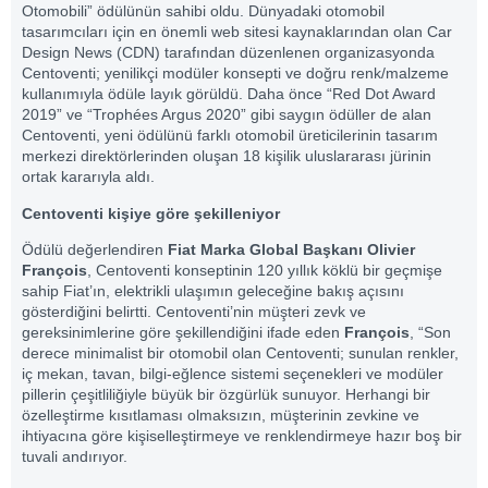
Otomobili” ödülünün sahibi oldu. Dünyadaki otomobil
tasarımcıları için en önemli web sitesi kaynaklarından olan Car
Design News (CDN) tarafından düzenlenen organizasyonda
Centoventi; yenilikçi modüler konsepti ve doğru renk/malzeme
kullanımıyla ödüle layık görüldü. Daha önce “Red Dot Award
2019” ve “Trophées Argus 2020” gibi saygın ödüller de alan
Centoventi, yeni ödülünü farklı otomobil üreticilerinin tasarım
merkezi direktörlerinden oluşan 18 kişilik uluslararası jürinin
ortak kararıyla aldı.
Centoventi kişiye göre şekilleniyor
Ödülü değerlendiren
Fiat Marka Global Başkanı Olivier
François
, Centoventi konseptinin 120 yıllık köklü bir geçmişe
sahip Fiat’ın, elektrikli ulaşımın geleceğine bakış açısını
gösterdiğini belirtti. Centoventi’nin müşteri zevk ve
gereksinimlerine göre şekillendiğini ifade eden
François
, “Son
derece minimalist bir otomobil olan Centoventi; sunulan renkler,
iç mekan, tavan, bilgi-eğlence sistemi seçenekleri ve modüler
pillerin çeşitliliğiyle büyük bir özgürlük sunuyor. Herhangi bir
özelleştirme kısıtlaması olmaksızın, müşterinin zevkine ve
ihtiyacına göre kişiselleştirmeye ve renklendirmeye hazır boş bir
tuvali andırıyor.