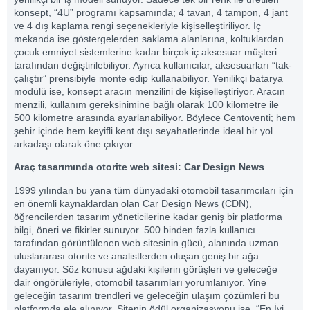
konsept, “4U” programı kapsamında; 4 tavan, 4 tampon, 4 jant
ve 4 dış kaplama rengi seçenekleriyle kişiselleştiriliyor. İç
mekanda ise göstergelerden saklama alanlarına, koltuklardan
çocuk emniyet sistemlerine kadar birçok iç aksesuar müşteri
tarafından değiştirilebiliyor. Ayrıca kullanıcılar, aksesuarları “tak-
çalıştır” prensibiyle monte edip kullanabiliyor. Yenilikçi batarya
modülü ise, konsept aracın menzilini de kişiselleştiriyor. Aracın
menzili, kullanım gereksinimine bağlı olarak 100 kilometre ile
500 kilometre arasında ayarlanabiliyor. Böylece Centoventi; hem
şehir içinde hem keyifli kent dışı seyahatlerinde ideal bir yol
arkadaşı olarak öne çıkıyor.
Araç tasarımında otorite web sitesi: Car Design News
1999 yılından bu yana tüm dünyadaki otomobil tasarımcıları için
en önemli kaynaklardan olan Car Design News (CDN),
öğrencilerden tasarım yöneticilerine kadar geniş bir platforma
bilgi, öneri ve fikirler sunuyor. 500 binden fazla kullanıcı
tarafından görüntülenen web sitesinin gücü, alanında uzman
uluslararası otorite ve analistlerden oluşan geniş bir ağa
dayanıyor. Söz konusu ağdaki kişilerin görüşleri ve geleceğe
dair öngörüleriyle, otomobil tasarımları yorumlanıyor. Yine
geleceğin tasarım trendleri ve geleceğin ulaşım çözümleri bu
platformda ele alınıyor. Sitenin ödül organizasyonu ise “En İyi