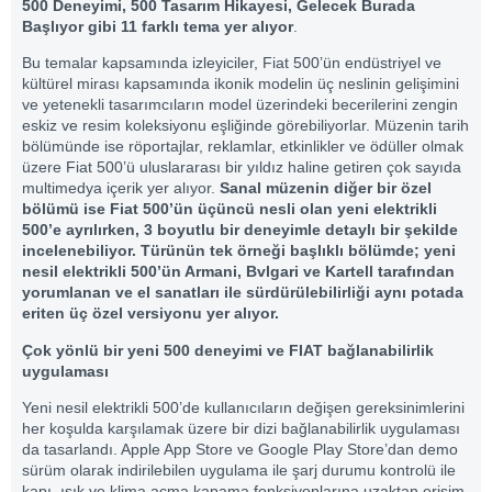
500 Deneyimi, 500 Tasarım Hikayesi, Gelecek Burada
Başlıyor gibi 11 farklı tema yer alıyor
.
Bu temalar kapsamında izleyiciler, Fiat 500’ün endüstriyel ve
kültürel mirası kapsamında ikonik modelin üç neslinin gelişimini
ve yetenekli tasarımcıların model üzerindeki becerilerini zengin
eskiz ve resim koleksiyonu eşliğinde görebiliyorlar. Müzenin tarih
bölümünde ise röportajlar, reklamlar, etkinlikler ve ödüller olmak
üzere Fiat 500’ü uluslararası bir yıldız haline getiren çok sayıda
multimedya içerik yer alıyor.
Sanal müzenin diğer bir özel
bölümü ise Fiat 500’ün üçüncü nesli olan yeni elektrikli
500’e ayrılırken, 3 boyutlu bir deneyimle detaylı bir şekilde
incelenebiliyor. Türünün tek örneği başlıklı bölümde; yeni
nesil elektrikli 500’ün Armani, Bvlgari ve Kartell tarafından
yorumlanan ve el sanatları ile sürdürülebilirliği aynı potada
eriten üç özel versiyonu yer alıyor.
Çok yönlü bir yeni 500 deneyimi ve FIAT bağlanabilirlik
uygulaması
Yeni nesil elektrikli 500’de kullanıcıların değişen gereksinimlerini
her koşulda karşılamak üzere bir dizi bağlanabilirlik uygulaması
da tasarlandı. Apple App Store ve Google Play Store’dan demo
sürüm olarak indirilebilen uygulama ile şarj durumu kontrolü ile
kapı, ışık ve klima açma kapama fonksiyonlarına uzaktan erişim