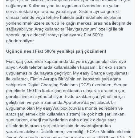
sağlanıyor. Kullanıcı yine bu uygulama üzerinden en yakın
servis noktası için arama yapabiliyor. Sistem ayrıca gerekli
olması halinde veya tehlike halinde acil müdahale ekiplerini
yönlendirmek üzere sürücü ile çağrı merkezi arasında iletişim de
sağlayabiliyor. Araç kullanıcısı “Navigasyonum” özelliği ile bir
sonraki gün gideceği rotayı planlayarak Fiat 500’e
gönderebiliyor.
Üçüncü nesil Fiat 500’e yenilikçi şarj çözümleri!
Fiat, şarj çözümleri kapsamında da yeni uygulamalar devreye
alıyor. Akıllı telefonlarda kullanılabilen kapsamlı bir eko sistem
uygulamasını da hayata geçiriyor. My easy Charge uygulaması
ile kullanıcı, Fiat’ın Avrupa Birliği’nin en kapsamlı şarj ağına
sahip olan Digital Charging Solutions (DCS) üzerinden, Avrupa
genelinde 150 bin kadar şarj noktasına ulaşarak aracının şarj
gereksinimlerini yönetebiliyor. Evde uzaktan şarj yönetimi için
geliştirilen ve yakın zamanda App Store’da yer alacak bir
uygulama olan My easyWallbox (duvara monte edilebilen ve
aracı şarj etmek için kullanılan sistem) ile çok hızlı şarj imkanı
sunulurken, enerji maliyetlerinin daha düşük olduğu saat
dilimlerinde aracın şarj edilmesinin de avantajlarından
yararlanılabiliyor. Üstelik enerji verimliliği; FCA e-Mobilite ekibinin
Avrupa’nın önde gelen enerji tedarikçileri olan ENGIE ve ENEL X