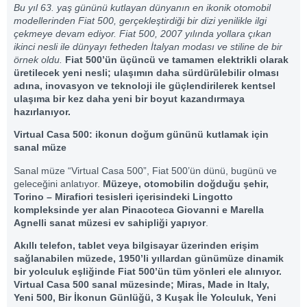
Bu yıl 63. yaş gününü kutlayan dünyanın en ikonik otomobil
modellerinden Fiat 500, gerçekleştirdiği bir dizi yenilikle ilgi
çekmeye devam ediyor. Fiat 500, 2007 yılında yollara çıkan
ikinci nesli ile dünyayı fetheden İtalyan modası ve stiline de bir
örnek oldu.
Fiat 500’ün üçüncü ve tamamen elektrikli olarak
üretilecek yeni nesli; ulaşımın daha sürdürülebilir olması
adına, inovasyon ve teknoloji ile güçlendirilerek kentsel
ulaşıma bir kez daha yeni bir boyut kazandırmaya
hazırlanıyor.
Virtual Casa 500: ikonun doğum gününü kutlamak için
sanal müze
Sanal müze “Virtual Casa 500”, Fiat 500’ün dünü, bugünü ve
geleceğini anlatıyor.
Müzeye, otomobilin doğduğu şehir,
Torino – Mirafiori tesisleri içerisindeki Lingotto
kompleksinde yer alan Pinacoteca Giovanni e Marella
Agnelli sanat müzesi ev sahipliği yapıyor
.
Akıllı telefon, tablet veya bilgisayar üzerinden erişim
sağlanabilen müzede, 1950’li yıllardan günümüze dinamik
bir yolculuk eşliğinde Fiat 500’ün tüm yönleri ele alınıyor.
Virtual Casa 500 sanal müzesinde; Miras, Made in Italy,
Yeni 500, Bir İkonun Günlüğü, 3 Kuşak İle Yolculuk, Yeni