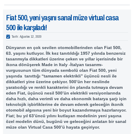
Fiat 500, yeni yaşını sanal müze virtual casa
500 ile karşıladı!
Tarih:
Ağustos 12, 2020
Dünyanın en çok sevilen otomobillerinden olan Fiat 500,
63. yaşını kutluyor. İlk kez tanıtıldığı 1957 yılında benzersiz
tasarımıyla dikkatleri üzerine çeken ve yıllar içerisinde bir
ikona dönüşerek Made in Italy -İtalyan tasarımı-
vurgusunun tüm dünyada sembolü olan Fiat 500, yeni
yaşında tanıttığı “tamamen elektrikli” üçüncü nesli ile
dikkatleri yine üzerine çekiyor. 500’ün her neslinde
yaratıcılığı ve renkli karakterini ön planda tutmaya devam
eden Fiat, üçüncü nesil 500’ün elektrikli versiyonlarında
daha hızlı, daha verimli ve daha ekonomik batarya şarjı için
teknolojik işbirliklerine de devam ederek geleceğin ikonik
otomobil algısına yeni bir boyut kazandırmaya hazırlanıyor.
Fiat; bu yıl 63’üncü yılını kutlayan modelinin yeni yaşına
özel modelin dünü, bugünü ve geleceğini anlatan bir sanal
müze olan Virtual Casa 500’ü hayata geçiriyor.