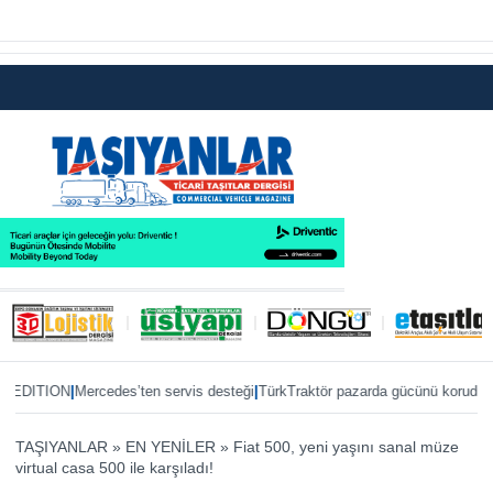
|
|
|
DITION
Mercedes’ten servis desteği
TürkTraktör pazarda gücünü korudu
Nature
TAŞIYANLAR
»
EN YENİLER
»
Fiat 500, yeni yaşını sanal müze
virtual casa 500 ile karşıladı!