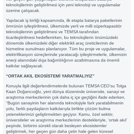
teknolojilerinin geliştirilmesi için yeni teknoloji ve uygulamalar
üzerine çalışacak.
Yapılacak iş birliği kapsamında, ilk etapta batarya paketlerinin
ömrünün iyileştirilmesi, ülkemizde yerli ve milli süperkapasitör
teknolojilerinin geliştirilmesi ve TEMSA tarafından
ticarileştirilmesi hedeflenirken, bu teknolojilerin önümüzdeki
dönemde ülkemizdeki diğer elektrikli araç üreticilerinin de
hizmetine sunulması planlanıyor. Tüm bu proje ve uygulamalar,
elektrifikasyon süreçlerinde yaratacağı iyileştirmelerle, ülkemizin
enerji alanındaki dışa bağımlılığının azaltılmasına da önemli
katkılar sağlayacak.
“ORTAK AKIL EKOSİSTEMİ YARATMALIYIZ”
Konuyla ilgili değerlendirmelerde bulunan TEMSA CEO’su Tolga
Kaan Doğancıoğlu, yeni dünya düzeninde üniversite, sanayi ve
araştırma merkezlerinin çok daha iç içe geçtiğini ifade ederken,
“Bugün sanayinin her alanında teknolojiyle fark yaratabilmenin
yolu, farklı paydaşların katkılarıyla birlikte çözüm bulma
yeteneklerimizi geliştirmekten geçiyor. Kamu, özel sektör,
üniversiteler ve araştırma merkezlerinin destekleriyle, ‘ortak akıl’
peşinde, birbirini sürekli olarak besleyen ekosistemler
geliştirmek, her geçen gün daha çetin hale gelen küresel