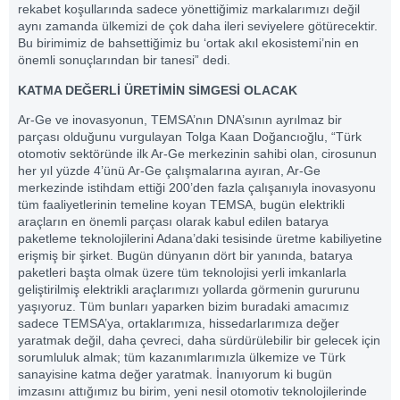
rekabet koşullarında sadece yönettiğimiz markalarımızı değil
aynı zamanda ülkemizi de çok daha ileri seviyelere götürecektir.
Bu birimimiz de bahsettiğimiz bu ‘ortak akıl ekosistemi’nin en
önemli sonuçlarından bir tanesi” dedi.
KATMA DEĞERLİ ÜRETİMİN SİMGESİ OLACAK
Ar-Ge ve inovasyonun, TEMSA’nın DNA’sının ayrılmaz bir
parçası olduğunu vurgulayan Tolga Kaan Doğancıoğlu, “Türk
otomotiv sektöründe ilk Ar-Ge merkezinin sahibi olan, cirosunun
her yıl yüzde 4’ünü Ar-Ge çalışmalarına ayıran, Ar-Ge
merkezinde istihdam ettiği 200’den fazla çalışanıyla inovasyonu
tüm faaliyetlerinin temeline koyan TEMSA, bugün elektrikli
araçların en önemli parçası olarak kabul edilen batarya
paketleme teknolojilerini Adana’daki tesisinde üretme kabiliyetine
erişmiş bir şirket. Bugün dünyanın dört bir yanında, batarya
paketleri başta olmak üzere tüm teknolojisi yerli imkanlarla
geliştirilmiş elektrikli araçlarımızı yollarda görmenin gururunu
yaşıyoruz. Tüm bunları yaparken bizim buradaki amacımız
sadece TEMSA’ya, ortaklarımıza, hissedarlarımıza değer
yaratmak değil, daha çevreci, daha sürdürülebilir bir gelecek için
sorumluluk almak; tüm kazanımlarımızla ülkemize ve Türk
sanayisine katma değer yaratmak. İnanıyorum ki bugün
imzasını attığımız bu birim, yeni nesil otomotiv teknolojilerinde