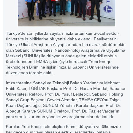
Türkiye’de son yıllarda sayıları hızla artan kamu-özel sektör-
üniversite iş birliklerine bir yenisi daha eklendi. Faaliyetlerini
Türkiye Ulusal Araştırma Altyapılarından biri olarak sürdürmekte
olan Sabancı Üniversitesi Nanoteknoloji Araştırma ve Uygulama
Merkezi (SUNUM) ile dünyanın önde gelen elektrikli otobüs
üreticilerinden TEMSA iş birliğiyle kurulacak “Yeni Enerji
Teknolojileri Birimi’ne ilişkin imzalar Sabancı Üniversitesi’nde
düzenlenen törenle atıldı.
İmza törenine Sanayi ve Teknoloji Bakan Yardımcısı Mehmet
Fatih Kacır, TÜBİTAK Başkanı Prof. Dr. Hasan Mandal, Sabancı
Üniversitesi Rektörü Prof. Dr. Yusuf Leblebici, Sabancı Holding
Sanayi Grup Başkanı Cevdet Alemdar, TEMSA CEO’su Tolga
Kaan Doğancıoğlu, SUNUM Yönetim Kurulu Başkanı Prof. Dr.
Alpagut Kara ve SUNUM Direktörü Prof. Dr. Fazilet Vardar’ın
yanı sıra iki kurumun yönetici ve araştırmacıları da katıldı.
Kurulan Yeni Enerji Teknolojileri Birimi, dünyada ve ülkemizde
her geçen gün yaygınlaşan elektrikli araçlardaki batarya