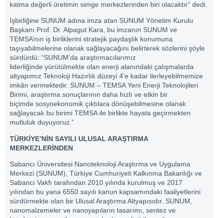
katma değerli üretimin simge merkezlerinden biri olacaktır” dedi.
İşbirliğine SUNUM adına imza atan SUNUM Yönetim Kurulu
Başkanı Prof. Dr. Alpagut Kara, bu imzanın SUNUM ve
TEMSA’nın iş birliklerini stratejik paydaşlık konumuna
taşıyabilmelerine olanak sağlayacağını belirterek sözlerini şöyle
sürdürdü: “SUNUM’da araştırmacılarımız
liderliğinde yürütülmekte olan enerji alanındaki çalışmalarda
altyapımız Teknoloji Hazırlık düzeyi 4’e kadar ilerleyebilmemize
imkân vermektedir. SUNUM – TEMSA Yeni Enerji Teknolojileri
Birimi, araştırma sonuçlarının daha hızlı ve etkin bir
biçimde sosyoekonomik çıktılara dönüşebilmesine olanak
sağlayacak bu birimi TEMSA ile birlikte hayata geçirmekten
mutluluk duyuyoruz.”
TÜRKİYE’NİN SAYILI ULUSAL ARAŞTIRMA
MERKEZLERİNDEN
Sabancı Üniversitesi Nanoteknoloji Araştırma ve Uygulama
Merkezi (SUNUM), Türkiye Cumhuriyeti Kalkınma Bakanlığı ve
Sabancı Vakfı tarafından 2010 yılında kurulmuş ve 2017
yılından bu yana 6550 sayılı kanun kapsamındaki faaliyetlerini
sürdürmekte olan bir Ulusal Araştırma Altyapısıdır. SUNUM,
nanomalzemeler ve nanoyapıların tasarımı, sentez ve