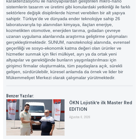
karakterizasyonu ile nanoyapılardan geliştirilen mikro-nano
sistemlerin tasarım ve üretimi gibi konulardaki yetkinliği ile farklı
sektörlere değişik disiplinlerde hizmet verebilen bir alt yapıya
sahiptir. Türkiye’de ve dünyada ender teknolojiye sahip 26
laboratuvarıyla tıp alanından kimyaya, ilaçtan enerjiye,
kozmetikten otomotive, enerjiden tarıma, gıdadan çevreye
uzanan uygulama alanlarında araştırma geliştirme çalışmaları
gerçekleştirmektedir. SUNUM, nanoteknoloji alanında, evrensel
geçerliliği ve sosyo-ekonomik katma değeri olan ürünler ve
hizmetler sunmak için fikri mülkiyet, ayrı ya da ortak yeni
altyapılar ve gerektiğinde bunların yaygınlaştırılması için
girişimci firmalar oluşturmakta, tüm paydaşlara açık, sürekli
gelişen, sürdürülebilir, küresel anlamda da örnek ve lider bir
Mükemmeliyet Merkezi olarak çalışmalar yürütmektedir.
Benzer Yazılar:
ÖKN Lojistik’e ilk Master Red
EDITION
Ağustos 6, 2026