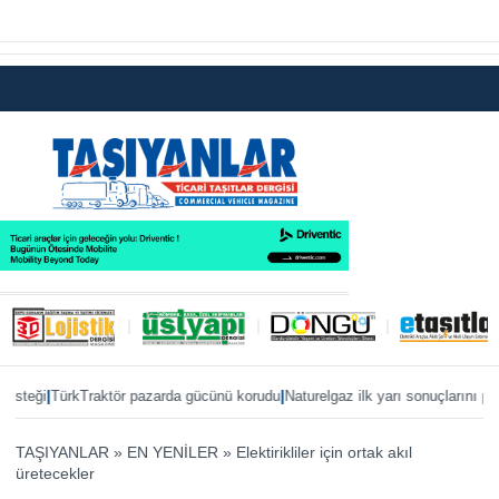
|
|
|
i
TürkTraktör pazarda gücünü korudu
Naturelgaz ilk yarı sonuçlarını paylaştı
TAŞIYANLAR
»
EN YENİLER
»
Elektirikliler için ortak akıl
üretecekler