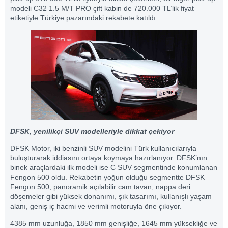
modeli C32 1.5 M/T PRO çift kabin de 720.000 TL’lik fiyat
etiketiyle Türkiye pazarındaki rekabete katıldı.
DFSK, yenilikçi SUV modelleriyle dikkat çekiyor
DFSK Motor, iki benzinli SUV modelini Türk kullanıcılarıyla
buluşturarak iddiasını ortaya koymaya hazırlanıyor. DFSK’nın
binek araçlardaki ilk modeli ise C SUV segmentinde konumlanan
Fengon 500 oldu. Rekabetin yoğun olduğu segmentte DFSK
Fengon 500, panoramik açılabilir cam tavan, nappa deri
döşemeler gibi yüksek donanımı, şık tasarımı, kullanışlı yaşam
alanı, geniş iç hacmi ve verimli motoruyla öne çıkıyor.
4385 mm uzunluğa, 1850 mm genişliğe, 1645 mm yüksekliğe ve