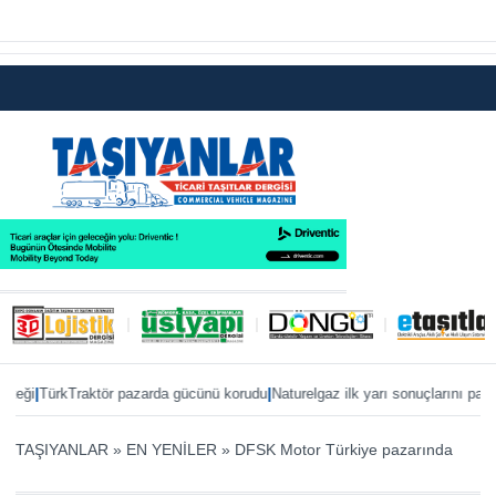
|
|
TürkTraktör pazarda gücünü korudu
Naturelgaz ilk yarı sonuçlarını paylaştı
MA
TAŞIYANLAR
»
EN YENİLER
»
DFSK Motor Türkiye pazarında