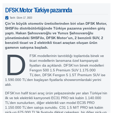
DFSK Motor Türkiye pazarında
Tarih:
Ekim 17, 2023
Çin’in büyük otomotiv üreticilerinden biri olan DFSK Motor,
SHSFilo distribütörlüğünde Türkiye pazarına yeniden giriş
yaptı. Hakan Şahsuvaroğlu ve Yunus Şahsuvaroğlu
yönetimindeki SHSFilo, DFSK Motor’un, 2 benzinli SUV, 2
benzinli ticari ve 2 elektrikli ticari araçtan oluşan ürün
gamının satışına başladı.
D
FSK modellerinin tanıtıldığı toplantıda binek ve
ticari modellerin lansmana özel kampanyalı
fiyatları da açıklandı. DFSK’nın binek modelleri
Fengon 500 1.5 Premium SUV 1.175.000
TL’den, DFSK Fengon 5 1.5T Premium SUV ise
1.590.000 TL’den başlayan fiyatlarla showwromlardaki yerini
aldı.
DFSK’nın hafif ticari araç ürün yelpazesinde yer alan Türkiye’nin
ilk ve tek elektrikli kamyoneti EC31 PRO tek kabin 1.140.000
TL’den sunulurken, diğer elektrikli van model EC35 PRO
1.150.000 TL’den satışa sunuldu. C31 1.5 M/T PRO tek kabin
pick-up 675.000 TL’lik fiyatıyla dikkat çekerken, bir diğer pick-up