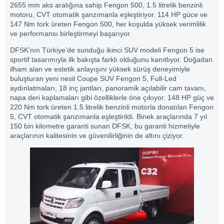
2655 mm aks aralığına sahip Fengon 500, 1.5 litrelik benzinli
motoru, CVT otomatik şanzımanla eşleştiriyor. 114 HP güce ve
147 Nm tork üreten Fengon 500, her koşulda yüksek verimlilik
ve performansı birleştirmeyi başarıyor.
DFSK’nın Türkiye’de sunduğu ikinci SUV modeli Fengon 5 ise
sportif tasarımıyla ilk bakışta farklı olduğunu kanıtlıyor. Doğadan
ilham alan ve estetik anlayışını yüksek sürüş deneyimiyle
buluşturan yeni nesil Coupe SUV Fengon 5, Full-Led
aydınlatmaları, 18 inç jantları, panoramik açılabilir cam tavanı,
napa deri kaplamaları gibi özelliklerle öne çıkıyor. 148 HP güç ve
220 Nm tork üreten 1.5 litrelik benzinli motorla donatılan Fengon
5, CVT otomatik şanzımanla eşleştirildi. Binek araçlarında 7 yıl
150 bin kilometre garanti sunan DFSK, bu garanti hizmetiyle
araçlarının kalitesinin ve güvenilirliğinin de altını çiziyor.