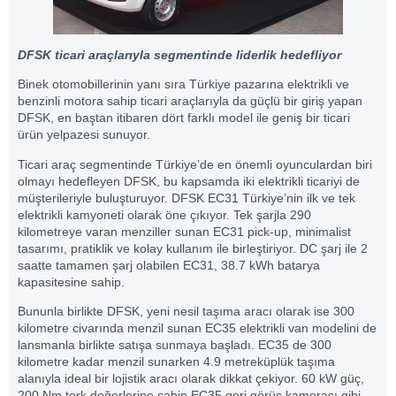
DFSK ticari araçlarıyla segmentinde liderlik hedefliyor
Binek otomobillerinin yanı sıra Türkiye pazarına elektrikli ve
benzinli motora sahip ticari araçlarıyla da güçlü bir giriş yapan
DFSK, en baştan itibaren dört farklı model ile geniş bir ticari
ürün yelpazesi sunuyor.
Ticari araç segmentinde Türkiye’de en önemli oyunculardan biri
olmayı hedefleyen DFSK, bu kapsamda iki elektrikli ticariyi de
müşterileriyle buluşturuyor. DFSK EC31 Türkiye’nin ilk ve tek
elektrikli kamyoneti olarak öne çıkıyor. Tek şarjla 290
kilometreye varan menziller sunan EC31 pick-up, minimalist
tasarımı, pratiklik ve kolay kullanım ile birleştiriyor. DC şarj ile 2
saatte tamamen şarj olabilen EC31, 38.7 kWh batarya
kapasitesine sahip.
Bununla birlikte DFSK, yeni nesil taşıma aracı olarak ise 300
kilometre civarında menzil sunan EC35 elektrikli van modelini de
lansmanla birlikte satışa sunmaya başladı. EC35 de 300
kilometre kadar menzil sunarken 4.9 metreküplük taşıma
alanıyla ideal bir lojistik aracı olarak dikkat çekiyor. 60 kW güç,
200 Nm tork değerlerine sahip EC35 geri görüş kamerası gibi