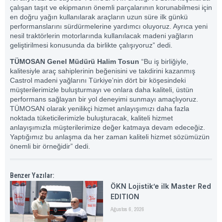
çalışan taşıt ve ekipmanın önemli parçalarının korunabilmesi için
en doğru yağın kullanılarak araçların uzun süre ilk günkü
performanslarını sürdürmelerine yardımcı oluyoruz. Ayrıca yeni
nesil traktörlerin motorlarında kullanılacak madeni yağların
geliştirilmesi konusunda da birlikte çalışıyoruz” dedi.
TÜMOSAN Genel Müdürü Halim Tosun
“Bu iş birliğiyle,
kalitesiyle araç sahiplerinin beğenisini ve takdirini kazanmış
Castrol madeni yağlarını Türkiye’nin dört bir köşesindeki
müşterilerimizle buluşturmayı ve onlara daha kaliteli, üstün
performans sağlayan bir yol deneyimi sunmayı amaçlıyoruz.
TÜMOSAN olarak yenilikçi hizmet anlayışımızı daha fazla
noktada tüketicilerimizle buluşturacak, kaliteli hizmet
anlayışımızla müşterilerimize değer katmaya devam edeceğiz.
Yaptığımız bu anlaşma da her zaman kaliteli hizmet sözümüzün
önemli bir örneğidir” dedi.
Benzer Yazılar:
ÖKN Lojistik’e ilk Master Red
EDITION
Ağustos 6, 2026