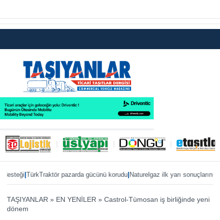
|
|
teği
TürkTraktör pazarda gücünü korudu
Naturelgaz ilk yarı sonuçlarını payla
TAŞIYANLAR
»
EN YENİLER
»
Castrol-Tümosan iş birliğinde yeni
dönem