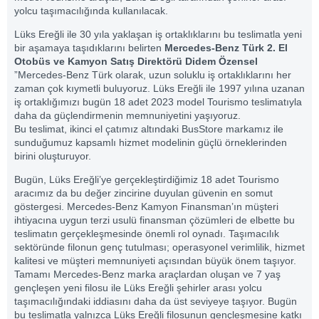
yolcu taşımacılığında kullanılacak.
Lüks Ereğli ile 30 yıla yaklaşan iş ortaklıklarını bu teslimatla yeni
bir aşamaya taşıdıklarını belirten
Mercedes-Benz Türk 2. El
Otobüs ve Kamyon Satış Direktörü Didem Özensel
”Mercedes-Benz Türk olarak, uzun soluklu iş ortaklıklarını her
zaman çok kıymetli buluyoruz. Lüks Ereğli ile 1997 yılına uzanan
iş ortaklığımızı bugün 18 adet 2023 model Tourismo teslimatıyla
daha da güçlendirmenin memnuniyetini yaşıyoruz.
Bu teslimat, ikinci el çatımız altındaki BusStore markamız ile
sunduğumuz kapsamlı hizmet modelinin güçlü örneklerinden
birini oluşturuyor.
Bugün, Lüks Ereğli’ye gerçekleştirdiğimiz 18 adet Tourismo
aracımız da bu değer zincirine duyulan güvenin en somut
göstergesi. Mercedes-Benz Kamyon Finansman’ın müşteri
ihtiyacına uygun terzi usulü finansman çözümleri de elbette bu
teslimatın gerçekleşmesinde önemli rol oynadı. Taşımacılık
sektöründe filonun genç tutulması; operasyonel verimlilik, hizmet
kalitesi ve müşteri memnuniyeti açısından büyük önem taşıyor.
Tamamı Mercedes-Benz marka araçlardan oluşan ve 7 yaş
gençleşen yeni filosu ile Lüks Ereğli şehirler arası yolcu
taşımacılığındaki iddiasını daha da üst seviyeye taşıyor. Bugün
bu teslimatla yalnızca Lüks Ereğli filosunun gençleşmesine katkı