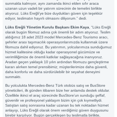
sunmakla kalmıyor, aynı zamanda ikinci elden sıfır araca
uzanan uzun vadeli bir yatırım sürecinin de temelini birlikte
atıyoruz. Lüks Ereğli’ye bize duydukları güven için teşekkür
ediyor, teslimatın hayırlı olmasını diliyorum.” dedi.
Lüks Ereğli Yönetim Kurulu Başkanı Ekim Kaya
, “Lüks Ereğli
olarak bugün filomuz adına çok önemli bir adım atıyoruz. Teslim
aldığımız 18 adet 2023 model Mercedes‑Benz Tourismo aracı,
şehirler arası taşımacılık operasyonlarımızda kullanmak üzere
filomuza dahil ediyoruz. Bu yatırımın, yolcularımıza sunduğumuz
hizmet kalitesine olduğu kadar operasyonel gücümüze ve
verimliliğimize de önemli katkılar sağlayacağına inanıyoruz.
Aradan geçen yaklaşık 10 yılın ardından filomuzu gençleştirme
kararı alırken temel prensibimiz; müşterilerimize daha güvenli,
daha konforlu ve daha sürdürülebilir bir seyahat deneyimi
sunmaktı.
Bu yolculukta Mercedes‑Benz Türk otobüs satış ve BusStore
yöneticileri, ilk günden itibaren bize her anlamda destek oldular.
Özellikle ikinci el araç sürecinde BusStore’un sunduğu şeffaf,
güvenilir ve profesyonel yaklaşım bizim için çok kıymetliydi.
Satıştan satış sonrasına kadar uzanan bu tek noktadan hizmet
anlayışı, Lüks Ereğli olarak önem verdiğimiz güven duygusunu
birebir karşılıyor. Bugün gerçekleşen bu teslimatla birlikte,