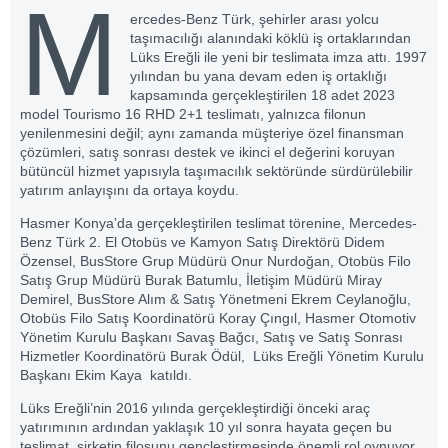
M
ercedes-Benz Türk, şehirler arası yolcu
taşımacılığı alanındaki köklü iş ortaklarından
Lüks Ereğli ile yeni bir teslimata imza attı. 1997
yılından bu yana devam eden iş ortaklığı
kapsamında gerçekleştirilen 18 adet 2023
model Tourismo 16 RHD 2+1 teslimatı, yalnızca filonun
yenilenmesini değil; aynı zamanda müşteriye özel finansman
çözümleri, satış sonrası destek ve ikinci el değerini koruyan
bütüncül hizmet yapısıyla taşımacılık sektöründe sürdürülebilir
yatırım anlayışını da ortaya koydu.
Hasmer Konya’da gerçekleştirilen teslimat törenine,
Mercedes-
Benz Türk 2. El
Otobüs ve Kamyon Satış Direktörü Didem
Özensel, BusStore Grup Müdürü Onur Nurdoğan, Otobüs Filo
Satış Grup Müdürü Burak Batumlu, İletişim Müdürü Miray
Demirel, BusStore Alım & Satış Yönetmeni Ekrem Ceylanoğlu,
Otobüs Filo Satış Koordinatörü Koray Çıngıl, Hasmer Otomotiv
Yönetim Kurulu Başkanı Savaş Bağcı, Satış ve Satış Sonrası
Hizmetler Koordinatörü Burak Ödül, Lüks Ereğli Yönetim Kurulu
Başkanı Ekim Kaya katıldı.
Lüks Ereğli’nin 2016 yılında gerçekleştirdiği önceki araç
yatırımının ardından yaklaşık 10 yıl sonra hayata geçen bu
teslimat, şirketin filosunu gençleştirmesinde önemli rol oynuyor.