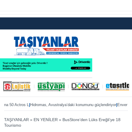
|
|
50 Actros L
Hidromas, Avustralya’daki konumunu güçlendiriyor
Enver Geçgel’e 
TAŞIYANLAR
»
EN YENİLER
»
BusStore’den Lüks Ereğli’ye 18
Tourismo