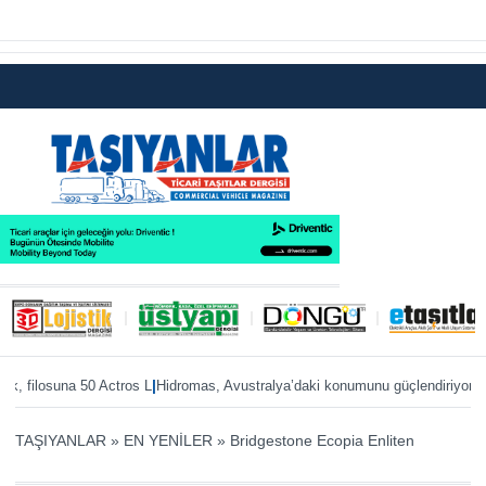
|
|
 filosuna 50 Actros L
Hidromas, Avustralya’daki konumunu güçlendiriyor
Enver
TAŞIYANLAR
»
EN YENİLER
»
Bridgestone Ecopia Enliten