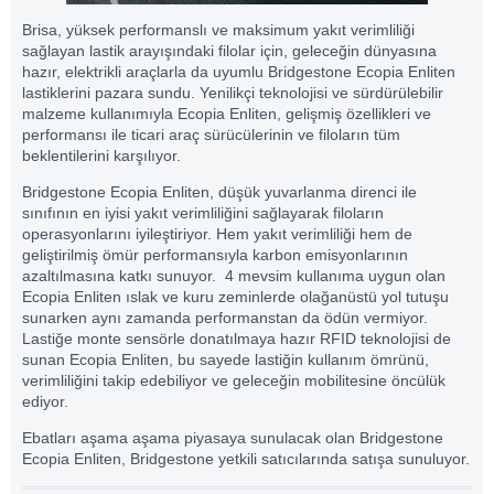
Brisa, yüksek performanslı ve maksimum yakıt verimliliği
sağlayan lastik arayışındaki filolar için, geleceğin dünyasına
hazır, elektrikli araçlarla da uyumlu Bridgestone Ecopia Enliten
lastiklerini pazara sundu. Yenilikçi teknolojisi ve sürdürülebilir
malzeme kullanımıyla Ecopia Enliten, gelişmiş özellikleri ve
performansı ile ticari araç sürücülerinin ve filoların tüm
beklentilerini karşılıyor.
Bridgestone Ecopia Enliten, düşük yuvarlanma direnci ile
sınıfının en iyisi yakıt verimliliğini sağlayarak filoların
operasyonlarını iyileştiriyor. Hem yakıt verimliliği hem de
geliştirilmiş ömür performansıyla karbon emisyonlarının
azaltılmasına katkı sunuyor. 4 mevsim kullanıma uygun olan
Ecopia Enliten ıslak ve kuru zeminlerde olağanüstü yol tutuşu
sunarken aynı zamanda performanstan da ödün vermiyor.
Lastiğe monte sensörle donatılmaya hazır RFID teknolojisi de
sunan Ecopia Enliten, bu sayede lastiğin kullanım ömrünü,
verimliliğini takip edebiliyor ve geleceğin mobilitesine öncülük
ediyor.
Ebatları aşama aşama piyasaya sunulacak olan Bridgestone
Ecopia Enliten, Bridgestone yetkili satıcılarında satışa sunuluyor.