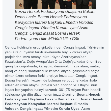
Bosna Hersek Federasyonu Ulaştırma Bakanı
Denis Lasic, Bosna Hersek Federasyonu
Karayolları İdaresi Başkanı Elmedin Voloder,
Cengiz İnşaat Yönetim Kurulu Üyesi Asım
Cengiz, Cengiz İnşaat Bosna Hersek
Federasyonu Ülke Müdürü Utku Gök
Cengiz Holding’in grup şirketlerinden Cengiz İnşaat, Türkiye’nin
yanı sıra dünyanın farklı ülkelerinde büyük ölçekli altyapı
projelerine imza atmayı sürdürüyor. Azerbaycan’dan
Kazakistan’a, Doğu Avrupa’dan Orta Doğu’ya kadar önemli ve
geniş bir coğrafyada, karayolu, demiryolu, hava alanı, metro,
baraj ve enerji santralleri ile kentsel altyapı çalışmaları başta
olmak üzere onlarca farklı projeye imza atan Cengiz İnşaat,
Bosna Hersek’in kuzeyinde bulunan ve bugüne kadar ihale
edilen en uzun otoyolu projesi olan Koridor 5C Otoyolu’nun
inşası için yapılan ihaleyi kazandı. 361,75 milyon Euro bedelli
sözleşme için dün düzenlenen imza törenine,
Bosna Hersek
Federasyonu Ulaştırma Bakanı Denis Lasic
,
Bosna Hersek
Federasyonu Karayolları İdaresi Başkanı Elmedin
Voloder
,
Cengiz İnşaat Yönetim Kurulu Üyesi Asım