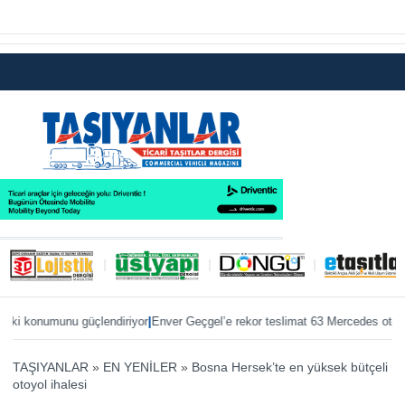
|
|
 konumunu güçlendiriyor
Enver Geçgel’e rekor teslimat 63 Mercedes otobüs
Ö
TAŞIYANLAR
»
EN YENİLER
»
Bosna Hersek’te en yüksek bütçeli
otoyol ihalesi