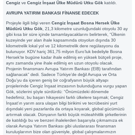
Cengiz
ve
Cengiz İnşaat Ülke Müdürü Utku Gök
katıldı.
AVRUPA YATIRIM BANKASI FİNANSE EDECEK
Projeyle ilgili bilgi veren
Cengiz İnşaat Bosna Hersek Ülke
Müdürü Utku Gök
, 21,3 kilometre uzunluğundaki otoyolu 30 ay
gibi kısa bir süre içinde tamamlayacaklarını belirterek, “Ülkenin
kuzeyinde yer alan ihale kapsamında otoyolun dışında 30
kilometrelik lokal yol ve 12 kilometrelik dere regülasyonu da
bulunuyor. KDV hariç 361,75 milyon Euro’luk bedeliyle Bosna
Hersek’te bugüne kadar ihale edilmiş en yüksek bütçeli proje,
aynı zamanda yine ihale edilmiş en uzun otoyolu olacak.
Projenin finansmanı Avrupa Yatırım Bankası (EIB) tarafından
sağlanacak” dedi. Sadece Türkiye’de değil Avrupa ve Orta
Doğu’yu da içeren geniş bir coğrafyanın büyük altyapı
projelerinde Cengiz İnşaat imzasının bulunduğuna vurgu yapan
Gök, sözlerini şöyle sürdürdü: “Önümüzdeki dönemde
hedefimiz, bu başarı hikayesini farklı ülkelere taşımak; Cengiz
İnşaat’ın yarım asra ulaşan bilgi birikimi ve tecrübesini yurt
dışındaki yeni pazarlarda da ortaya koyarak, global gücümüzü
artırmak olacak. Dünyanın farklı büyük müteahhitlik şirketlerinin
de katıldığı bu ve benzeri ihalelerden başarıyla çıkmamıza ek
olarak Avrupa Yatırım Bankası gibi uluslararası finansman
kuruluşlarının bize olan güveniyle, global çalışmalarımızın