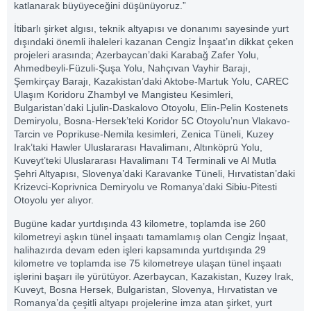
katlanarak büyüyeceğini düşünüyoruz.”
İtibarlı şirket algısı, teknik altyapısı ve donanımı sayesinde yurt
dışındaki önemli ihaleleri kazanan Cengiz İnşaat’ın dikkat çeken
projeleri arasında; Azerbaycan’daki Karabağ Zafer Yolu,
Ahmedbeyli-Füzuli-Şuşa Yolu, Nahçıvan Vayhir Barajı,
Şemkirçay Barajı, Kazakistan’daki Aktobe-Martuk Yolu, CAREC
Ulaşım Koridoru Zhambyl ve Mangisteu Kesimleri,
Bulgaristan’daki Ljulin-Daskalovo Otoyolu, Elin-Pelin Kostenets
Demiryolu, Bosna-Hersek’teki Koridor 5C Otoyolu’nun Vlakavo-
Tarcin ve Poprikuse-Nemila kesimleri, Zenica Tüneli, Kuzey
Irak’taki Hawler Uluslararası Havalimanı, Altınköprü Yolu,
Kuveyt’teki Uluslararası Havalimanı T4 Terminali ve Al Mutla
Şehri Altyapısı, Slovenya’daki Karavanke Tüneli, Hırvatistan’daki
Krizevci-Koprivnica Demiryolu ve Romanya’daki Sibiu-Pitesti
Otoyolu yer alıyor.
Bugüne kadar yurtdışında 43 kilometre, toplamda ise 260
kilometreyi aşkın tünel inşaatı tamamlamış olan Cengiz İnşaat,
halihazırda devam eden işleri kapsamında yurtdışında 29
kilometre ve toplamda ise 75 kilometreye ulaşan tünel inşaatı
işlerini başarı ile yürütüyor. Azerbaycan, Kazakistan, Kuzey Irak,
Kuveyt, Bosna Hersek, Bulgaristan, Slovenya, Hırvatistan ve
Romanya’da çeşitli altyapı projelerine imza atan şirket, yurt