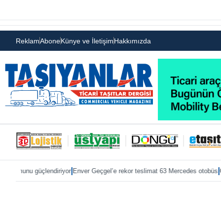
Reklam
Abone
Künye ve İletişim
Hakkımızda
|
|
lendiriyor
Enver Geçgel’e rekor teslimat 63 Mercedes otobüs
ÖKN Lojistik’e