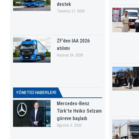
destek
Temmuz 17, 2026
ZF’den IAA 2026
atılımı
Haziran 24, 2026
YÖNETICI HABERLERI
Mercedes-Benz
Türk’te Heiko Selzam
göreve başladı
Ağustos 2, 2026