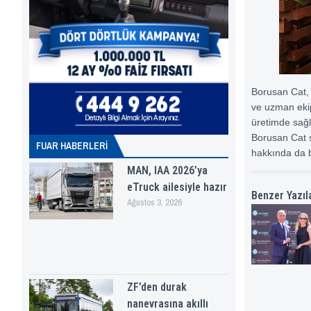
Borusan Cat, 
ve uzman ekip
üretimde sağl
Borusan Cat st
FUAR HABERLERI
hakkında da bi
MAN, IAA 2026’ya
eTruck ailesiyle hazır
Benzer Yazıl
Ağustos 3, 2026
ZF’den durak
nanevrasına akıllı