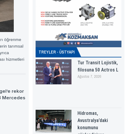
ları öğrenme
erin tarımsal
TREYLER - ÜSTYAPI
yrıca
ası hizmetleri
Tur Transit Lojistik,
filosuna 50 Actros L
Ağustos 7, 2026
gel’e rekor
63 Mercedes
Hidromas,
Avustralya’daki
konumunu