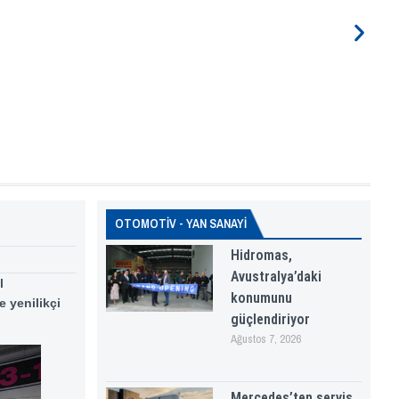
OTOMOTİV - YAN SANAYİ
Hidromas,
Avustralya’daki
l
konumunu
e yenilikçi
güçlendiriyor
Ağustos 7, 2026
Mercedes’ten servis