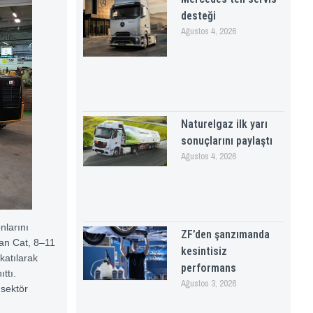
desteği
Ağustos 4, 2026
Naturelgaz ilk yarı
sonuçlarını paylaştı
Ağustos 4, 2026
nlarını
ZF’den şanzımanda
san Cat, 8–11
kesintisiz
katılarak
performans
ttı.
Ağustos 3, 2026
 sektör