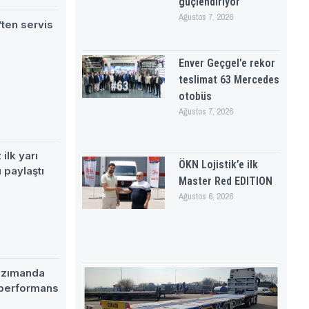
güçlendiriyor
Ağustos 7, 2026
ten servis
Enver Geçgel’e rekor
teslimat 63 Mercedes
otobüs
Ağustos 7, 2026
ilk yarı
ÖKN Lojistik’e ilk
 paylaştı
Master Red EDITION
Ağustos 6, 2026
nzımanda
 performans