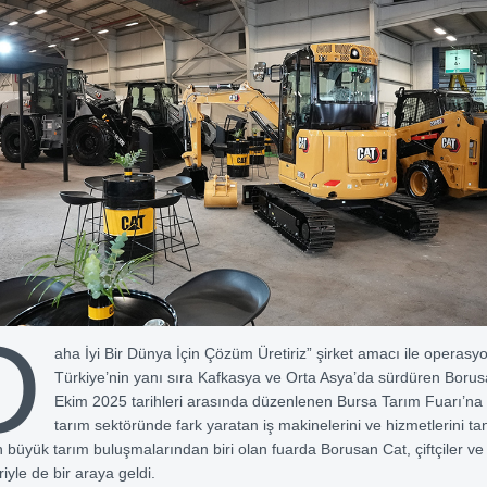
D
aha İyi Bir Dünya İçin Çözüm Üretiriz” şirket amacı ile operasyo
Türkiye’nin yanı sıra Kafkasya ve Orta Asya’da sürdüren Boru
Ekim 2025 tarihleri arasında düzenlenen Bursa Tarım Fuarı’na 
tarım sektöründe fark yaratan iş makinelerini ve hizmetlerini tanı
n büyük tarım buluşmalarından biri olan fuarda Borusan Cat, çiftçiler ve
iyle de bir araya geldi.