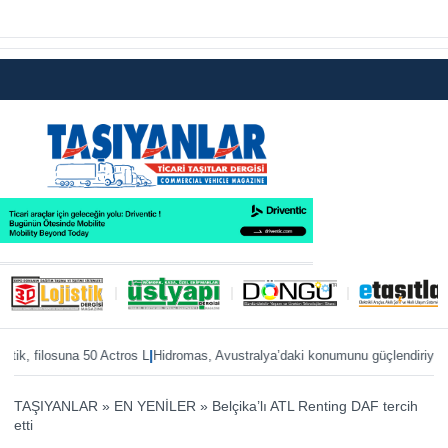
|
|
k, filosuna 50 Actros L
Hidromas, Avustralya’daki konumunu güçlendiriyor
Enve
TAŞIYANLAR
»
EN YENİLER
»
Belçika’lı ATL Renting DAF tercih
etti