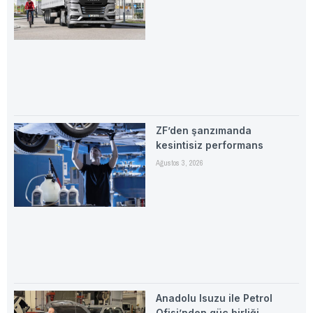
ZF’den şanzımanda
kesintisiz performans
Ağustos 3, 2026
Anadolu Isuzu ile Petrol
Ofisi’nden güç birliği