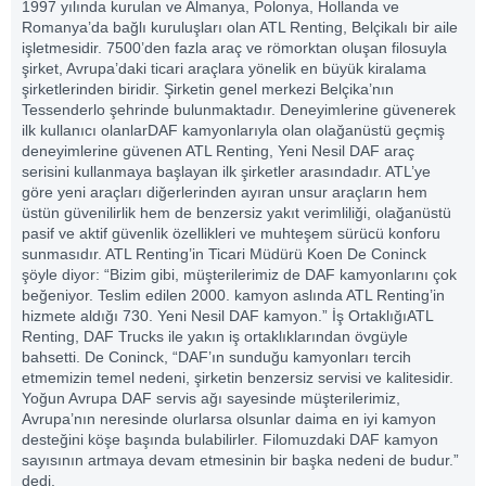
1997 yılında kurulan ve Almanya, Polonya, Hollanda ve
Romanya’da bağlı kuruluşları olan ATL Renting, Belçikalı bir aile
işletmesidir. 7500’den fazla araç ve römorktan oluşan filosuyla
şirket, Avrupa’daki ticari araçlara yönelik en büyük kiralama
şirketlerinden biridir. Şirketin genel merkezi Belçika’nın
Tessenderlo şehrinde bulunmaktadır. Deneyimlerine güvenerek
ilk kullanıcı olanlarDAF kamyonlarıyla olan olağanüstü geçmiş
deneyimlerine güvenen ATL Renting, Yeni Nesil DAF araç
serisini kullanmaya başlayan ilk şirketler arasındadır. ATL’ye
göre yeni araçları diğerlerinden ayıran unsur araçların hem
üstün güvenilirlik hem de benzersiz yakıt verimliliği, olağanüstü
pasif ve aktif güvenlik özellikleri ve muhteşem sürücü konforu
sunmasıdır. ATL Renting’in Ticari Müdürü Koen De Coninck
şöyle diyor: “Bizim gibi, müşterilerimiz de DAF kamyonlarını çok
beğeniyor. Teslim edilen 2000. kamyon aslında ATL Renting’in
hizmete aldığı 730. Yeni Nesil DAF kamyon.” İş OrtaklığıATL
Renting, DAF Trucks ile yakın iş ortaklıklarından övgüyle
bahsetti. De Coninck, “DAF’ın sunduğu kamyonları tercih
etmemizin temel nedeni, şirketin benzersiz servisi ve kalitesidir.
Yoğun Avrupa DAF servis ağı sayesinde müşterilerimiz,
Avrupa’nın neresinde olurlarsa olsunlar daima en iyi kamyon
desteğini köşe başında bulabilirler. Filomuzdaki DAF kamyon
sayısının artmaya devam etmesinin bir başka nedeni de budur.”
dedi.