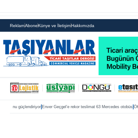
Reklam
Abone
Künye ve İletişim
Hakkımızda
|
|
riyor
Enver Geçgel’e rekor teslimat 63 Mercedes otobüs
ÖKN Lojistik’e ilk