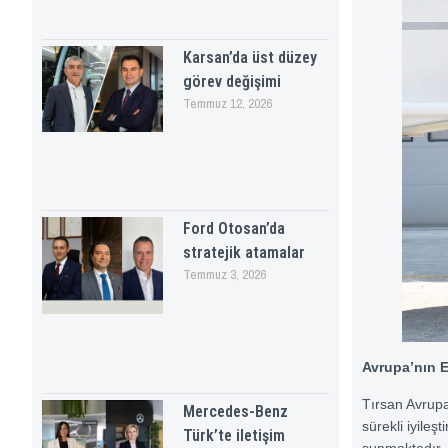
Karsan’da üst düzey
görev değişimi
Temmuz 12, 2026
Ford Otosan’da
stratejik atamalar
Temmuz 3, 2026
Avrupa’nın E
Tırsan Avrupa’
Mercedes-Benz
sürekli iyileş
Türk’te iletişim
sunmaktadır. 