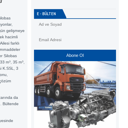
3
E - BÜLTEN
ilobas
syonlar,
gün gelişmeye
ek hacimli
ilesi farklı
 hammaddeler
Abone Ol
er Silobas
 33 m³, 35 m³,
si K.SSL, 3
onu,
a çözüm
azarında da
ı. Bültende
ayesinde