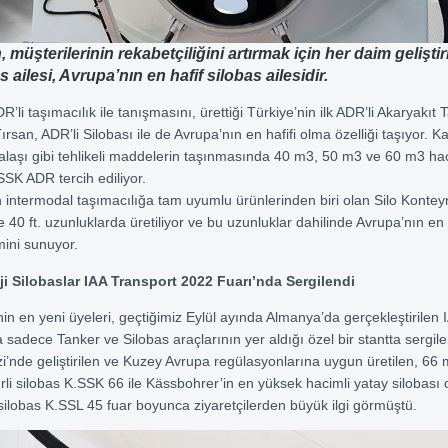
, müşterilerinin rekabetçiliğini artırmak için her daim geliştir
s ailesi, Avrupa’nın en hafif silobas ailesidir.
DR’li taşımacılık ile tanışmasını, ürettiği Türkiye’nin ilk ADR’li Akaryakı
ırsan, ADR’li Silobası ile de Avrupa’nın en hafifi olma özelliği taşıyor. Ka
 talaşı gibi tehlikeli maddelerin taşınmasında 40 m3, 50 m3 ve 60 m3 h
K.SSK ADR tercih ediliyor.
 intermodal taşımacılığa tam uyumlu ürünlerinden biri olan Silo Kont
 ve 40 ft. uzunluklarda üretiliyor ve bu uzunluklar dahilinde Avrupa’nın en
ini sunuyor.
i Silobaslar IAA Transport 2022 Fuarı’nda Sergilendi
nin en yeni üyeleri, geçtiğimiz Eylül ayında Almanya’da gerçekleştirilen
sadece Tanker ve Silobas araçlarının yer aldığı özel bir stantta sergilen
’nde geliştirilen ve Kuzey Avrupa regülasyonlarına uygun üretilen, 66 m
rli silobas K.SSK 66 ile Kässbohrer’in en yüksek hacimli yatay silobası
silobas K.SSL 45 fuar boyunca ziyaretçilerden büyük ilgi görmüştü.