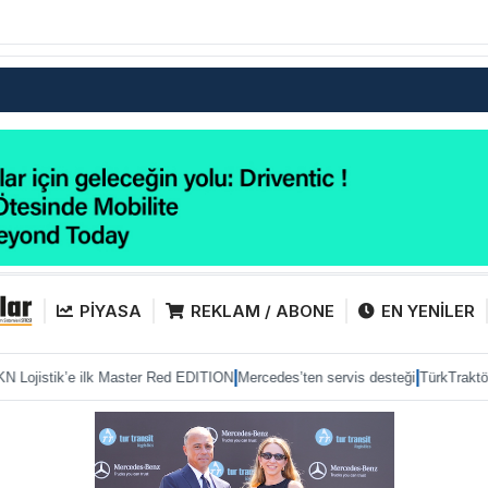
PİYASA
REKLAM / ABONE
EN YENİLER
|
|
 Master Red EDITION
Mercedes’ten servis desteği
TürkTraktör pazarda gücünü