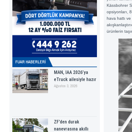
Kässbohrer Si
opsiyonları, 
hava hattı ve 
akışkanlaştırı
ürünlerin ta
FUAR HABERLERI
MAN, IAA 2026’ya
eTruck ailesiyle hazır
Ağustos 3, 2026
ZF’den durak
nanevrasına akıllı