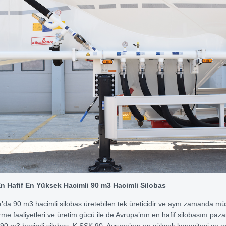
n Hafif En Yüksek Hacimli 90 m3 Hacimli Silobas
da 90 m3 hacimli silobas üretebilen tek üreticidir ve aynı zamanda mü
tirme faaliyetleri ve üretim gücü ile de Avrupa’nın en hafif silobasını paz
90 m3 hacimli silobas, K.SSK 90, Avrupa’nın en yüksek kapasitesi ve en