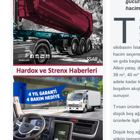
gücünü
hacime
T
silobasını İst
hacim seçenek
ve gıda başta
Ailesi yatay,
38 m³, 40 m³ 
adete kadar 
boşaltım akışk
sunuyor.
Tırsan ürünle
düşük boş ağır
ürünlerle ilgil
Düşük boş ağ
yükün tamam