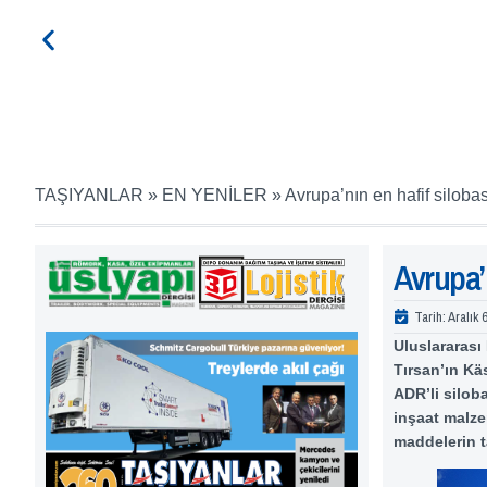
TAŞIYANLAR
»
EN YENİLER
»
Avrupa’nın en hafif silobas
Avrupa’n
Tarih:
Aralık 
Uluslararası
Tırsan’ın Kä
ADR’li silob
inşaat malze
maddelerin t