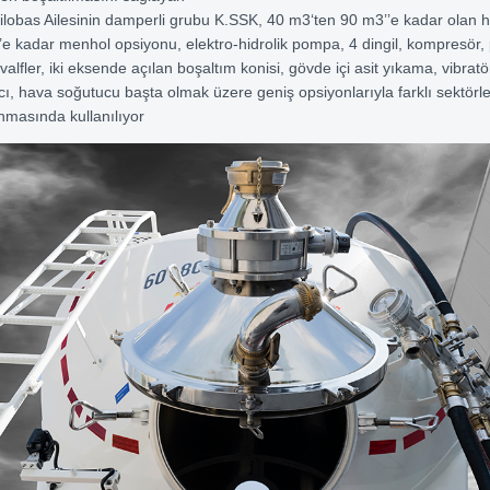
lobas Ailesinin damperli grubu K.SSK, 40 m3‘ten 90 m3’’e kadar olan 
8’e kadar menhol opsiyonu, elektro-hidrolik pompa, 4 dingil, kompresör
valfler, iki eksende açılan boşaltım konisi, gövde içi asit yıkama, vibratö
cı, hava soğutucu başta olmak üzere geniş opsiyonlarıyla farklı sektörle
şınmasında kullanılıyor