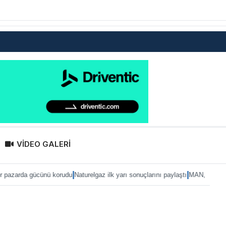
VİDEO GALERİ
|
|
 korudu
Naturelgaz ilk yarı sonuçlarını paylaştı
MAN, IAA 2026’ya eTruck ailes