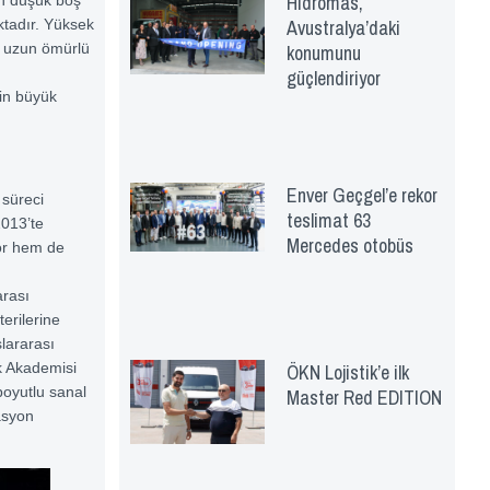
Hidromas,
Avustralya’daki
ktadır. Yüksek
 uzun ömürlü
konumunu
güçlendiriyor
n büyük
Enver Geçgel’e rekor
süreci
teslimat 63
 2013’te
Mercedes otobüs
yor hem de
arası
terilerine
slararası
ÖKN Lojistik’e ilk
k Akademisi
boyutlu sanal
Master Red EDITION
asyon