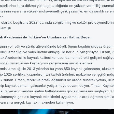
üşterilerine kuru dökme yük taşımacılığında en yüksek verimliliği sunma
esinin yanı sıra yüksek mukavemetli çelik şasisi ile, en dayanıklı ve en
ar.
olarak, Logitrans 2022 fuarında sergilenmiş ve sektör profesyonellerini
plamıştı
k Akademisi ile Türkiye’ye Uluslararası Katma Değer
inin yol, yük ve sürüş güvenliğinde büyük önem taşıdığı silobas üretim 
llık uzmanlığı ve yalın üretim anlayışı ile her gün iyileştiriliyor. Tırsan,
k Akademisi ile kaynak kalitesi konusunda hem sürekli gelişimi sağlı
nında uzman insan kaynağının yetişmesine öncülük ediyor.
isi aracılığı ile 2013 yılından bu yana 850 kaynak çalışanına, uluslar
ip 1025 sertifika kazandırdı. En kaliteli ürünleri, malzeme ve işçiliği müş
k sunan Tırsan, teorik ve pratik eğitimleri bir arada sunarak yetkin, ulu
ahip kaynak uzmanı çalışanlar yetiştirmeye devam ediyor. Tırsan Kayna
 kursiyerlerin kendini üretim hattındaymış gibi algılamasını sağlayan 3 
ulamasıyla gaz altı kaynak tekniklerini uygulamalı olarak öğreten simül
anı sıra gerçek kaynak makineleri kullanılıyor.