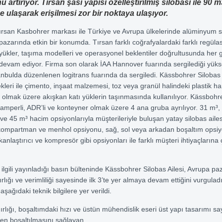
 artırıyor. Tırsan şasi yapısı özelleştirilmiş sılobası ile 90 m
 ulaşarak erişilmesi zor bir noktaya ulaşıyor.
ırsan Kasbohrer markası ile Türkiye ve Avrupa ülkelerinde alüminyum s
pazarında etkin bir konumda. Tırsan farklı coğrafyalardaki farklı regüla
yükler, taşıma modelleri ve operasyonel beklentiler doğrultusunda her 
devam ediyor. Firma son olarak İAA Hannover fuarında sergilediği yüks
anbulda düzenlenen logitrans fuarında da sergiledi. Kässbohrer Silobas A
leri ile çimento, inşaat malzemesi, toz veya granül halindeki plastik
 olmak üzere akışkan katı yüklerin taşınmasında kullanılıyor. Kässbohr
 damperli, ADR’li ve konteyner olmak üzere 4 ana gruba ayrılıyor. 31 m³,
ve 45 m³ hacim opsiyonlarıyla müşterileriyle buluşan yatay silobas aile
kompartman ve menhol opsiyonu, sağ, sol veya arkadan boşaltım opsiy
anlaştırıcı ve kompresör gibi opsiyonları ile farklı müşteri ihtiyaçların
 ilgili yayınladığı basın bülteninde Kässbohrer Silobas Ailesi, Avrupa p
lığı ve verimliliği sayesinde ilk 3’te yer almaya devam ettiğini vurgulad
i aşağıdaki teknik bilgilere yer verildi.
ırlığı, boşaltımdaki hızı ve üstün mühendislik eseri üst yapı tasarımı s
en boşaltılmasını sağlayan