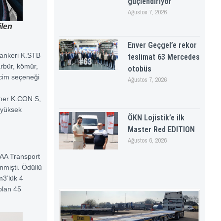
güçlendiriyor
Ağustos 7, 2026
ilen
Enver Geçgel’e rekor
t Tankeri K.STB
teslimat 63 Mercedes
rbür, kömür,
otobüs
acim seçeneği
Ağustos 7, 2026
eyner K.CON S,
 yüksek
ÖKN Lojistik’e ilk
Master Red EDITION
Ağustos 6, 2026
 IAA Transport
mişti. Ödüllü
3’lük 4
 olan 45