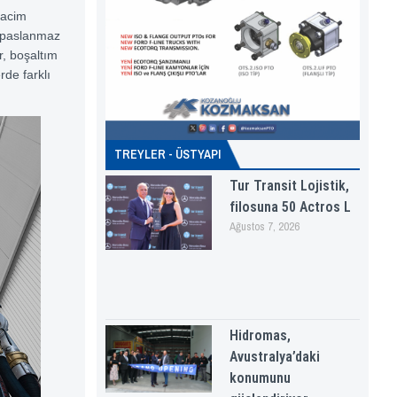
hacim
, paslanmaz
r, boşaltım
rde farklı
TREYLER - ÜSTYAPI
Tur Transit Lojistik,
filosuna 50 Actros L
Ağustos 7, 2026
Hidromas,
Avustralya’daki
konumunu