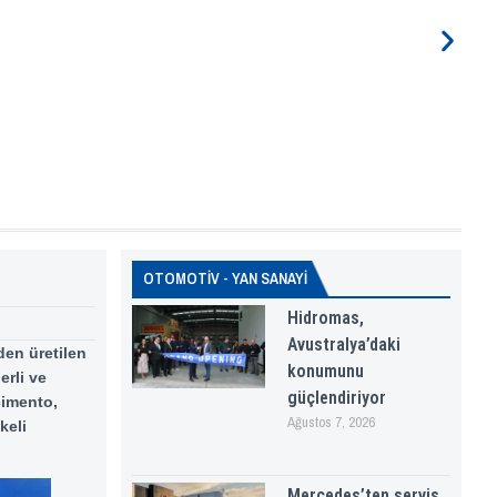
OTOMOTİV - YAN SANAYİ
Hidromas,
Avustralya’daki
en üretilen
konumunu
erli ve
güçlendiriyor
çimento,
Ağustos 7, 2026
keli
Mercedes’ten servis