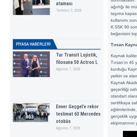
ataması
ağırlığı ile m
Temmuz 3, 2026
taşıma kapasit
kullanımı sun
K.SSK 90 son 
beğenisini to
PİYASA HABERLERI
Tırsan Kayna
Tur Transit Lojistik,
Kaynak kalites
filosuna 50 Actros L
Tırsan’ın 45 yı
Ağustos 7, 2026
kurduğu Kayna
yetkin ve ala
Kaynak Akadem
geçerliliği sah
standart olara
sertifikaya s
Enver Geçgel’e rekor
eğitimlerinde,
teslimat 63 Mercedes
gerçeklik uyg
otobüs
ekipmanının y
Ağustos 7, 2026