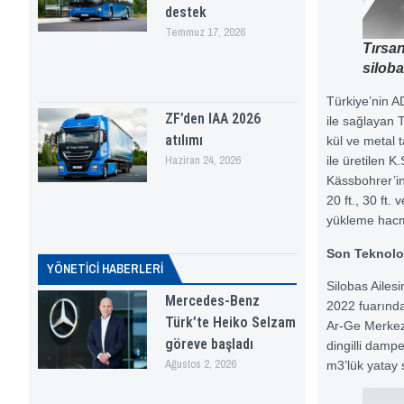
destek
Temmuz 17, 2026
Tırsan
siloba
Türkiye’nin A
ZF’den IAA 2026
ile sağlayan T
atılımı
kül ve metal
Haziran 24, 2026
ile üretilen 
Kässbohrer’in
20 ft., 30 ft.
yükleme hacm
Son Teknoloj
YÖNETICI HABERLERI
Silobas Ailesi
Mercedes-Benz
2022 fuarında 
Türk’te Heiko Selzam
Ar-Ge Merkezi
göreve başladı
dingilli dampe
Ağustos 2, 2026
m3’lük yatay 