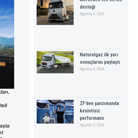
desteği
Ağustos 4, 2026
Naturelgaz ilk yarı
sonuçlarını paylaştı
Ağustos 4, 2026
arı,
ZF’den şanzımanda
teli
kesintisiz
performans
Ağustos 3, 2026
aşta
et