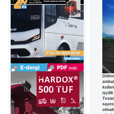
Dökme
ambala
kullan
işçili
Tırsan
sayes
olmak 