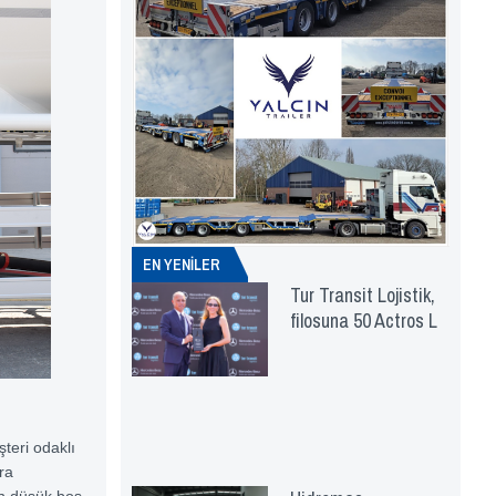
EN YENİLER
Tur Transit Lojistik,
filosuna 50 Actros L
şteri odaklı
ara
 düşük boş