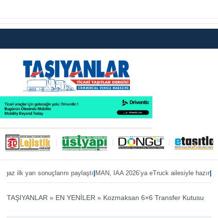
|
|
lk yarı sonuçlarını paylaştı
MAN, IAA 2026’ya eTruck ailesiyle hazır
ZF’den ş
TAŞIYANLAR
»
EN YENİLER
»
Kozmaksan 6×6 Transfer Kutusu