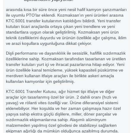
arasında kısa bir süre önce yeni nesil hafif kamyon şanzımanları
ile uyumlu PTO’lar eklendi. Kozmaksan’ın yeni ürünleri arasına
KTC.6001 transfer kutularının katıldığını bildirdi. Yeni transfer
kutuları ticari araçlarda ortaya çıkan yeni trendlere ve yeni
standartlara uygun olarak geliştirilmiş. Kozmaksan yeni ürün
teknik özelliklerini duyurdu ve ürünün özellikle ağır çalışma, iklim
ve arazi koşullara uygunluğuna dikkat çekiyor.
Dişli performansı ve dayanıklılık ile sessizlik, hafiflik sızdırmazlık
özelliklerine sahip. Kozmaksan tarafından tasarlanan ve üretilen
transfer kutuları yurt içi ve ihracat pazarlarına hitap ediyor. Yeni
ürün özellikle kanal temizleme, yüksek kapasiteli püskürtme ve
merdiven kullanan itfaiye araçları ile birlikte askeri amaçla
kullanılan kamyonlar için geliştirilmiş.
KTC.6001 Transfer Kutusu, ağır hizmet tipi itfaiye ve diğer
araçlar için tasarlanmış özel bir ürün. 2 dahili oranı (hızlı ve
yavaş) ve rölanti vites özelliği var. Ürüne diferansiyel sistemi
eklenebiliyor. Her koşulda ve her zaman çalışmaya hazır özel
yapıya sahip ekstra güçlü dişlilere, miller, döner parçalar ve
sızdırmazlık ekipmanlarına sahip. Alaşımlı alüminyum
malzemeden yapılmış özel gövdesi de stabilizeyi sağlarken
ekipman ağırlığı da mümkün olduğunca azaltılmış durumda.