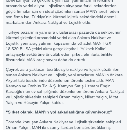
MAN kamyon ve çekicileri, yılın son yatırımlarının tercihleri
arasında yerini alıyor. Lojistikten altyapıya farklı sektörlerden
güçlü firmalar için en ideal çözümleri sunan MAN’ı tercih eden
son firma ise, Türkiye’nin küresel lojistik sektöründeki önemli
markalarından Ankara Nakliyat ve Lojistik oldu.
Türkiye pazarının yanı sıra uluslararası pazarda da sektörünün
küresel şirketleri arasındaki yerini alan Ankara Nakliyat ve
Lojistik, yeni araç yatırımı kapsamında 50 adet MAN TGX
18.520 BL SA çekici alımı gerçekleştirdi. ‘Yüksek Kalite’
anlayışıyla sektörüne öncülük eden şirket, alımlarla birlikte
filosundaki MAN araç sayını daha da artırdı.
Çeyrek asra yaklaşan tecrübesiyle nakliye ve lojistik çözümleri
sunan Ankara Nakliyat ve Lojistik, yeni araçlarını MAN’ın Ankara
Akyurt’taki tesislerinde düzenlenen törenle teslim aldı. MAN
Kamyon ve Otobüs Tic. A.Ş. Kamyon Satış Uzmanı Engin
Karaoğlu’nun ev sahipliğinde düzenlenen törene Ankara Nakliyat
ve Lojistik şirketinin sahipleri Orhan Yalçın, Nihat Yalçın, Mitat
Yalçın ve Hüseyin Yalçın katıldı.
“Şirket olarak, MAN’ın yol arkadaşlığına güveniyoruz”
Törende konuşan Ankara Nakliyat ve Lojistik şirketinin sahipleri
Orhan Yalçın, MAN ile uzun yıllardan beri sürdürdükleri iş