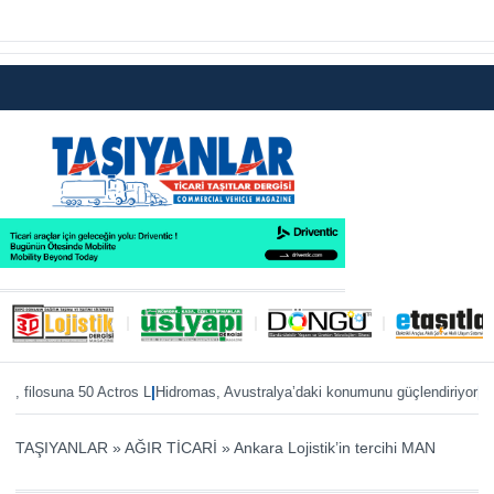
|
|
filosuna 50 Actros L
Hidromas, Avustralya’daki konumunu güçlendiriyor
Enver 
TAŞIYANLAR
»
AĞIR TİCARİ
»
Ankara Lojistik’in tercihi MAN