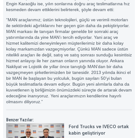
Engin Karaoğlu ise, yılın sonlarına doğru araç teslimatlarına hız
kesmeden devam ettiklerini belirterek, şöyle devam etti:
“MAN araçlarımız; üstün teknolojileri, güçlü ve verimli motorları
ile sektördeki ağırlıklarını her geçen gün daha da pekiştiriyorlar.
MAN markası ile tanışan firmalar genelde bir sonraki araç
yatırımlarında da yine MAN’ı tercih ediyorlar. Yani araç ve
hizmet kalitemizi deneyimleyen müşterilerimiz bir daha kolay
kolay markamızdan vazgeçmiyorlar. Çünkü MAN sadece üstün
nitelikli araçları ile değil, satış ve satış sonrası sunduğu kesintisiz
hizmet anlayışı ile her zaman onların yanında oluyor. Ankara
Nakliyat ve Lojistik de yıllar önce tanıştığı MAN’dan bir daha
vazgeçmeyen şirketlerimizden bir tanesidir. 2013 yılında ikinci el
bir MAN ile başlayan bu yolculuk, bugün sayıları 50’yi bulan
büyük teslimatlarla devam ediyor. Bugün yeni alımlarla daha da
kuvvetlenen iş birliğimizin önümüzdeki süreçte de artarak devam
edeceğine inanıyoruz. Yeni araçlarımızın kendilerine hayırlı
olmasını diliyoruz.”
Benzer Yazılar:
Ford Trucks ve IVECO ortak
kabin geliştiriyor