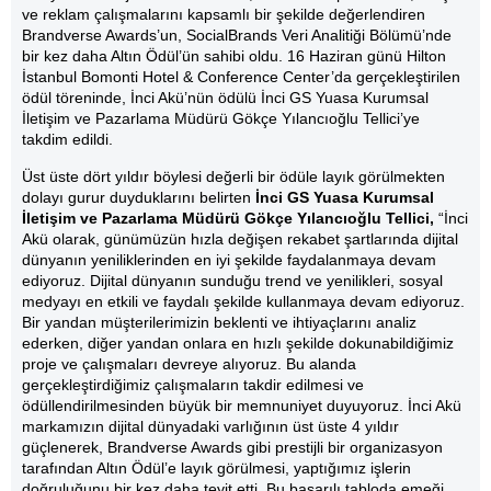
ve reklam çalışmalarını kapsamlı bir şekilde değerlendiren
Brandverse Awards’un, SocialBrands Veri Analitiği Bölümü’nde
bir kez daha Altın Ödül’ün sahibi oldu. 16 Haziran günü Hilton
İstanbul Bomonti Hotel & Conference Center’da gerçekleştirilen
ödül töreninde, İnci Akü’nün ödülü İnci GS Yuasa Kurumsal
İletişim ve Pazarlama Müdürü Gökçe Yılancıoğlu Tellici’ye
takdim edildi.
Üst üste dört yıldır böylesi değerli bir ödüle layık görülmekten
dolayı gurur duyduklarını belirten
İnci GS Yuasa Kurumsal
İletişim ve Pazarlama Müdürü Gökçe Yılancıoğlu Tellici,
“
İnci
Akü olarak, günümüzün hızla değişen rekabet şartlarında dijital
dünyanın yeniliklerinden en iyi şekilde faydalanmaya devam
ediyoruz. Dijital dünyanın sunduğu trend ve yenilikleri, sosyal
medyayı en etkili ve faydalı şekilde kullanmaya devam ediyoruz.
Bir yandan müşterilerimizin beklenti ve ihtiyaçlarını analiz
ederken, diğer yandan onlara en hızlı şekilde dokunabildiğimiz
proje ve çalışmaları devreye alıyoruz. Bu alanda
gerçekleştirdiğimiz çalışmaların takdir edilmesi ve
ödüllendirilmesinden büyük bir memnuniyet duyuyoruz. İnci Akü
markamızın dijital dünyadaki varlığının üst üste 4 yıldır
güçlenerek, Brandverse Awards gibi prestijli bir organizasyon
tarafından Altın Ödül’e layık görülmesi, yaptığımız işlerin
doğruluğunu bir kez daha teyit etti. Bu başarılı tabloda emeği