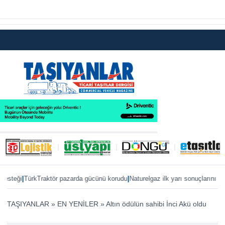
|
|
eği
TürkTraktör pazarda gücünü korudu
Naturelgaz ilk yarı sonuçlarını paylaşt
TAŞIYANLAR
»
EN YENİLER
»
Altın ödülün sahibi İnci Akü oldu