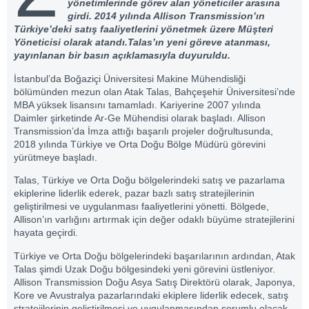
yönetimlerinde görev alan yöneticiler arasına
girdi. 2014 yılında Allison Transmission’ın
Türkiye’deki satış faaliyetlerini yönetmek üzere Müşteri
Yöneticisi olarak atandı.Talas’ın yeni göreve atanması,
yayınlanan bir basın açıklamasıyla duyuruldu.
İstanbul’da Boğaziçi Üniversitesi Makine Mühendisliği
bölümünden mezun olan Atak Talas, Bahçeşehir Üniversitesi’nde
MBA yüksek lisansını tamamladı. Kariyerine 2007 yılında
Daimler şirketinde Ar-Ge Mühendisi olarak başladı. Allison
Transmission’da İmza attığı başarılı projeler doğrultusunda,
2018 yılında Türkiye ve Orta Doğu Bölge Müdürü görevini
yürütmeye başladı.
Talas, Türkiye ve Orta Doğu bölgelerindeki satış ve pazarlama
ekiplerine liderlik ederek, pazar bazlı satış stratejilerinin
geliştirilmesi ve uygulanması faaliyetlerini yönetti. Bölgede,
Allison’ın varlığını artırmak için değer odaklı büyüme stratejilerini
hayata geçirdi.
Türkiye ve Orta Doğu bölgelerindeki başarılarının ardından, Atak
Talas şimdi Uzak Doğu bölgesindeki yeni görevini üstleniyor.
Allison Transmission Doğu Asya Satış Direktörü olarak, Japonya,
Kore ve Avustralya pazarlarındaki ekiplere liderlik edecek, satış
stratejilerinin geliştirilmesi ve uygulanmasından sorumlu olacak