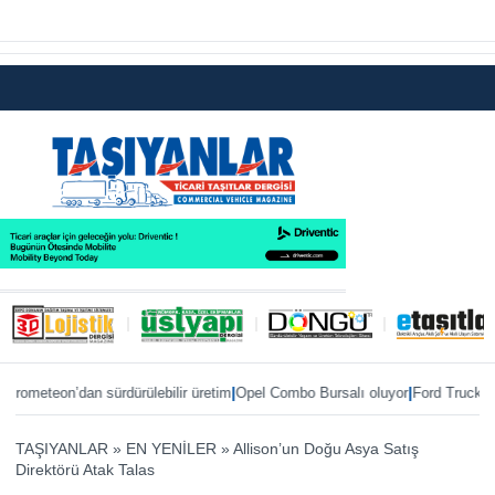
|
|
teon’dan sürdürülebilir üretim
Opel Combo Bursalı oluyor
Ford Trucks ve IVE
TAŞIYANLAR
»
EN YENİLER
»
Allison’un Doğu Asya Satış
Direktörü Atak Talas