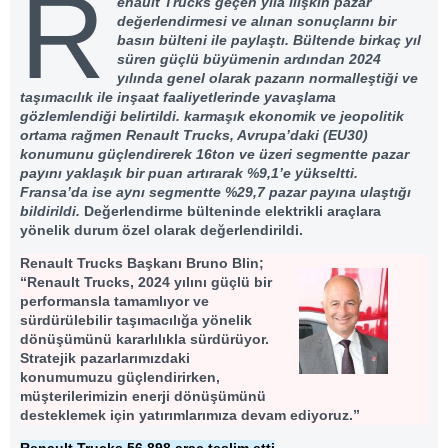
R
enault Trucks geçen yıla ilişkin pazar
değerlendirmesi ve alınan sonuçlarını bir
basın bülteni ile paylaştı. Bültende birkaç yıl
süren güçlü büyümenin ardından 2024
yılında genel olarak pazarın normalleştiği ve
taşımacılık ile inşaat faaliyetlerinde yavaşlama
gözlemlendiği belirtildi. karmaşık ekonomik ve jeopolitik
ortama rağmen Renault Trucks, Avrupa’daki (EU30)
konumunu güçlendirerek 16ton ve üzeri segmentte pazar
payını yaklaşık bir puan artırarak %9,1’e yükseltti.
Fransa’da ise aynı segmentte %29,7 pazar payına ulaştığı
bildirildi.
Değerlendirme bülteninde elektrikli araçlara
yönelik durum özel olarak değerlendirildi.
Renault Trucks Başkanı Bruno Blin;
“Renault Trucks, 2024 yılını güçlü bir
performansla tamamlıyor ve
sürdürülebilir taşımacılığa yönelik
dönüşümünü kararlılıkla sürdürüyor.
Stratejik pazarlarımızdaki
konumumuzu güçlendirirken,
müşterilerimizin enerji dönüşümünü
desteklemek için yatırımlarımıza devam ediyoruz.”