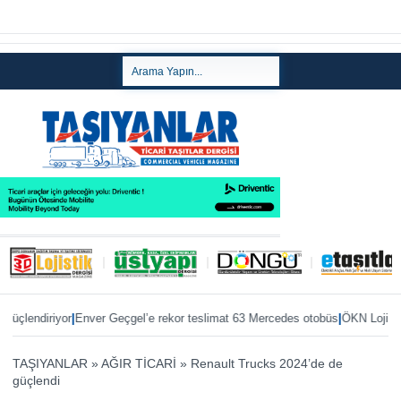
|
|
ndiriyor
Enver Geçgel’e rekor teslimat 63 Mercedes otobüs
ÖKN Lojistik’e i
TAŞIYANLAR
»
AĞIR TİCARİ
»
Renault Trucks 2024’de de
güçlendi