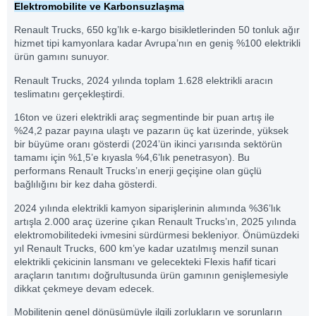
Elektromobilite ve Karbonsuzlaşma
Renault Trucks, 650 kg’lık e-kargo bisikletlerinden 50 tonluk ağır
hizmet tipi kamyonlara kadar Avrupa’nın en geniş %100 elektrikli
ürün gamını sunuyor.
Renault Trucks, 2024 yılında toplam 1.628 elektrikli aracın
teslimatını gerçekleştirdi.
16ton ve üzeri elektrikli araç segmentinde bir puan artış ile
%24,2 pazar payına ulaştı ve pazarın üç kat üzerinde, yüksek
bir büyüme oranı gösterdi (2024’ün ikinci yarısında sektörün
tamamı için %1,5’e kıyasla %4,6’lık penetrasyon). Bu
performans Renault Trucks’ın enerji geçişine olan güçlü
bağlılığını bir kez daha gösterdi.
2024 yılında elektrikli kamyon siparişlerinin alımında %36’lık
artışla 2.000 araç üzerine çıkan Renault Trucks’ın, 2025 yılında
elektromobilitedeki ivmesini sürdürmesi bekleniyor. Önümüzdeki
yıl Renault Trucks, 600 km’ye kadar uzatılmış menzil sunan
elektrikli çekicinin lansmanı ve gelecekteki Flexis hafif ticari
araçların tanıtımı doğrultusunda ürün gamının genişlemesiyle
dikkat çekmeye devam edecek.
Mobilitenin genel dönüşümüyle ilgili zorlukların ve sorunların