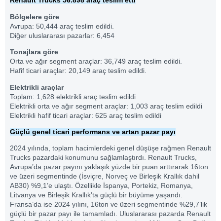
Renault Trucks 56.898 araç teslim etti
Bölgelere göre
Avrupa: 50,444 araç teslim edildi.
Diğer uluslararası pazarlar: 6,454
Tonajlara göre
Orta ve ağır segment araçlar: 36,749 araç teslim edildi.
Hafif ticari araçlar: 20,149 araç teslim edildi.
Elektrikli araçlar
Toplam: 1,628 elektrikli araç teslim edildi
Elektrikli orta ve ağır segment araçlar: 1,003 araç teslim edildi
Elektrikli hafif ticari araçlar: 625 araç teslim edildi
Güçlü genel ticari performans ve artan pazar payı
2024 yılında, toplam hacimlerdeki genel düşüşe rağmen Renault
Trucks pazardaki konumunu sağlamlaştırdı. Renault Trucks,
Avrupa’da pazar payını yaklaşık yüzde bir puan arttırarak 16ton
ve üzeri segmentinde (İsviçre, Norveç ve Birleşik Krallık dahil
AB30) %9,1’e ulaştı. Özellikle İspanya, Portekiz, Romanya,
Litvanya ve Birleşik Krallık’ta güçlü bir büyüme yaşandı.
Fransa’da ise 2024 yılını, 16ton ve üzeri segmentinde %29,7’lik
güçlü bir pazar payı ile tamamladı. Uluslararası pazarda Renault