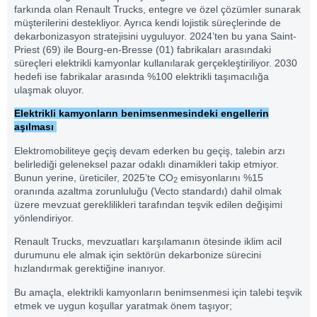
farkında olan Renault Trucks, entegre ve özel çözümler sunarak
müşterilerini destekliyor. Ayrıca kendi lojistik süreçlerinde de
dekarbonizasyon stratejisini uyguluyor. 2024’ten bu yana Saint-
Priest (69) ile Bourg-en-Bresse (01) fabrikaları arasındaki
süreçleri elektrikli kamyonlar kullanılarak gerçekleştiriliyor. 2030
hedefi ise fabrikalar arasında %100 elektrikli taşımacılığa
ulaşmak oluyor.
Elektrikli kamyonların benimsenmesindeki engellerin
aşılması
Elektromobiliteye geçiş devam ederken bu geçiş, talebin arzı
belirlediği geleneksel pazar odaklı dinamikleri takip etmiyor.
Bunun yerine, üreticiler, 2025’te CO
emisyonlarını %15
2
oranında azaltma zorunluluğu (Vecto standardı) dahil olmak
üzere mevzuat gereklilikleri tarafından teşvik edilen değişimi
yönlendiriyor.
Renault Trucks, mevzuatları karşılamanın ötesinde iklim acil
durumunu ele almak için sektörün dekarbonize sürecini
hızlandırmak gerektiğine inanıyor.
Bu amaçla, elektrikli kamyonların benimsenmesi için talebi teşvik
etmek ve uygun koşullar yaratmak önem taşıyor;