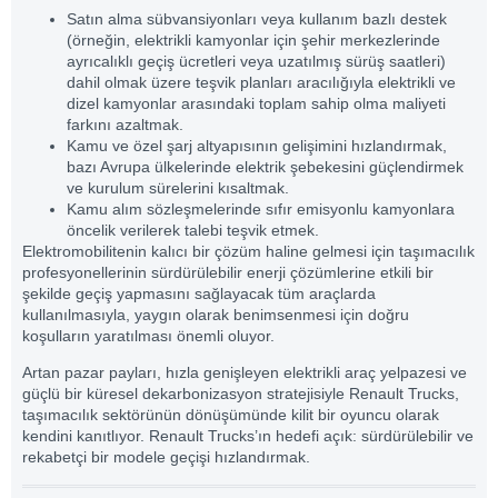
Satın alma sübvansiyonları veya kullanım bazlı destek
(örneğin, elektrikli kamyonlar için şehir merkezlerinde
ayrıcalıklı geçiş ücretleri veya uzatılmış sürüş saatleri)
dahil olmak üzere teşvik planları aracılığıyla elektrikli ve
dizel kamyonlar arasındaki toplam sahip olma maliyeti
farkını azaltmak.
Kamu ve özel şarj altyapısının gelişimini hızlandırmak,
bazı Avrupa ülkelerinde elektrik şebekesini güçlendirmek
ve kurulum sürelerini kısaltmak.
Kamu alım sözleşmelerinde sıfır emisyonlu kamyonlara
öncelik verilerek talebi teşvik etmek.
Elektromobilitenin kalıcı bir çözüm haline gelmesi için taşımacılık
profesyonellerinin sürdürülebilir enerji çözümlerine etkili bir
şekilde geçiş yapmasını sağlayacak tüm araçlarda
kullanılmasıyla, yaygın olarak benimsenmesi için doğru
koşulların yaratılması önemli oluyor.
Artan pazar payları, hızla genişleyen elektrikli araç yelpazesi ve
güçlü bir küresel dekarbonizasyon stratejisiyle Renault Trucks,
taşımacılık sektörünün dönüşümünde kilit bir oyuncu olarak
kendini kanıtlıyor. Renault Trucks’ın hedefi açık: sürdürülebilir ve
rekabetçi bir modele geçişi hızlandırmak.