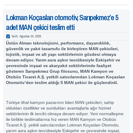
Lokman Koçaslan otomotiv, Sarıpekmez’e 5
adet MAN çekici teslim etti
Tarih:
Ağustos 24, 2020
Üstün Alman teknolojisini, performans, dayanıklılık,
güvenlik ve yakıt tasarrufu ile birleştiren MAN çekicileri,
lojistik, inşaat ve alt yapı sektörlerinin gözdesi olmaya
devam ediyor. Yarım asra aşkın tecrübesiyle Eskişehir ve
çevresinde inşaat ve akaryakıt sektörlerinde faaliyet
gösteren Sarıpekmez Grup filosunu, MAN Kamyon ve
Otobüs Ticaret A.Ş. yetkili satıcılarından Lokman Koçaslan
Otomotiv’den teslim aldığı 5 MAN çekici ile güçlendirdi.
Türkiye ithal kamyon pazarının lideri MAN çekicileri; sahip
oldukları özellikler ve sundukları avantajlarla ağır hizmet
sektörlerinin ilk tercihi olmaya devam ediyor. Yeni normalleşme
ile birlikte teslimatlarına hız veren MAN Kamyon ve Otobüs
Ticaret A.Ş. yetkili satıcılarından Lokman Koçaslan Otomotiv,
yarım asra aşkın tecrübesiyle Eskişehir ve çevresinde inşaat,