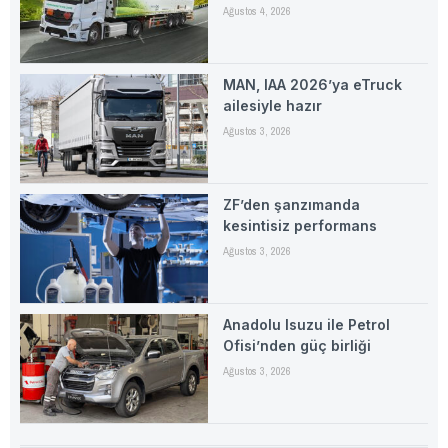
Ağustos 4, 2026
MAN, IAA 2026’ya eTruck
ailesiyle hazır
Ağustos 3, 2026
ZF’den şanzımanda
kesintisiz performans
Ağustos 3, 2026
Anadolu Isuzu ile Petrol
Ofisi’nden güç birliği
Ağustos 3, 2026