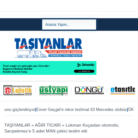
|
|
nu güçlendiriyor
Enver Geçgel’e rekor teslimat 63 Mercedes otobüs
ÖKN Loji
TAŞIYANLAR
»
AĞIR TİCARİ
»
Lokman Koçaslan otomotiv,
Sarıpekmez’e 5 adet MAN çekici teslim etti