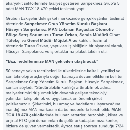
akaryakıt sektörlerinde faaliyet gösteren Sarıpekmez Grup’a 5
adet MAN TGX 18.470 çekici teslimatı yaptı.
Grubun Eskişehir’deki şirket merkezinde gerçekleştirilen teslimat
töreninde
Sarıpekmez Grup Yönetim Kurulu Başkanı
Hüseyin Sarıpekmez
,
MAN Lokman Koçaslan Otomotiv
Bölge Satış Sorumlusu Turan Özkan,
Servis Müdürü Cihat
Tüfekçi
ve
Genel Müdür Müjdat Aras
katıldı. Teslimat
töreninde Turan Özkan, yaptıkları iş birliğinin bir nişanesi olarak,
Hüseyin Sarıpekmez ve iş ortaklarına plaket takdim etti.
“Bizi, hedeflerimize MAN çekicileri ulaştıracak”
50 seneye yakın tecrübeleri ile tüketicilerine kaliteli, yenilikçi ve
son teknoloji araçlarıyla değer katmaya devam ettiklerini belirten
Sarıpekmez Grup Yönetim Kurulu Başkanı Hüseyin Sarıpekmez,
şunları söyledi: “Sürdürülebilir karlılığı arttırabilmek adına
maliyetlerimizi düşürmek için devamlı gelişen teknolojiyi
yakından takip etmek ve uygulamak en önemli şirket
politikamızdır. Şirketimizi, bu amaç ve hedeflere ulaştıracağına
inandığımız MAN markasını da bu nedenlerle tercih ettik.
MAN
TGX 18.470 çekicil
erinde bulunan retarder, buzdolabı, klima ve
orijinal PTO gibi donanımları ile şoför arkadaşlarımıza konfor,
bizlere de güven vermektedir. Ayrıca satış sonrası sunduğu 7/24