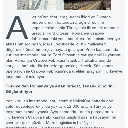
A
vrupa’nın ticari araç üretim lideri ve 2 kıtada
birden üretim hattından araç indirebilme
kapasitesine sahip Türkiye’nin ilk ve tek otomotiv
üreticisi Ford Otosan, Romanya Craiova
fabrikasındaki yeni modellerin üretiminin devreye
almasının ardından, Mars Logistics ile lojistik maliyetleri
düşürecek öncü bir projeyi hayata geçiriyor. Proje kapsamında
kurulan intermodal hat ile Ford Otosan’ın Avrupa’daki ilk yatırımı
olan Romanya Craiova Fabrikası İstanbul Halkalı arasında
karşılıklı haftada dörder sefer gerçekleştirilecek. Söz konusu
operasyon ile Craiova Fabrikası’nda üretilen araçların Türkiye’ye
taşınması planlanıyor.
Türkiye’den Romanya’ya Artan İhracat, Tedarik Zincirini
Güçlendiriyor
Yeni kurulan intermodal hat, İstanbul Halkalı’ya haftada dört
sefer düzenleyerek yılda yaklaşık 12.000 aracın Türkiye’ye
taşınmasını sağlayacak. Aynı zamanda, üretim parçalarının
Türkiye’den Craiova Fabrikası’na ulaştırılmasını kapsayan bu
çevreci lojistik çözüm, Mars Logistics iş birliğiyle