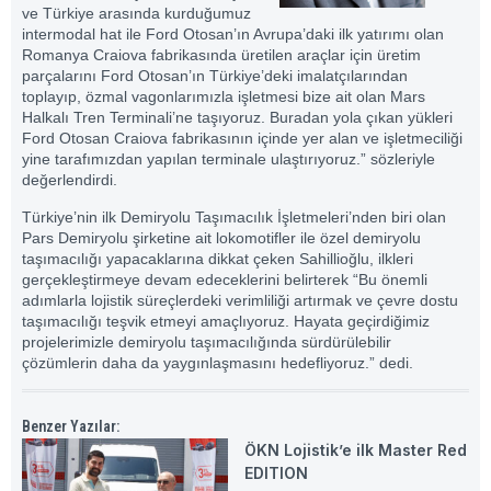
ve Türkiye arasında kurduğumuz
intermodal hat ile Ford Otosan’ın Avrupa’daki ilk yatırımı olan
Romanya Craiova fabrikasında üretilen araçlar için üretim
parçalarını Ford Otosan’ın Türkiye’deki imalatçılarından
toplayıp, özmal vagonlarımızla işletmesi bize ait olan Mars
Halkalı Tren Terminali’ne taşıyoruz. Buradan yola çıkan yükleri
Ford Otosan Craiova fabrikasının içinde yer alan ve işletmeciliği
yine tarafımızdan yapılan terminale ulaştırıyoruz.” sözleriyle
değerlendirdi.
Türkiye’nin ilk Demiryolu Taşımacılık İşletmeleri’nden biri olan
Pars Demiryolu şirketine ait lokomotifler ile özel demiryolu
taşımacılığı yapacaklarına dikkat çeken Sahillioğlu, ilkleri
gerçekleştirmeye devam edeceklerini belirterek “Bu önemli
adımlarla lojistik süreçlerdeki verimliliği artırmak ve çevre dostu
taşımacılığı teşvik etmeyi amaçlıyoruz. Hayata geçirdiğimiz
projelerimizle demiryolu taşımacılığında sürdürülebilir
çözümlerin daha da yaygınlaşmasını hedefliyoruz.” dedi.
Benzer Yazılar:
ÖKN Lojistik’e ilk Master Red
EDITION