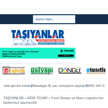
|
|
rda gücünü korudu
Naturelgaz ilk yarı sonuçlarını paylaştı
MAN, IAA 2026’ya eT
TAŞIYANLAR
»
AĞIR TİCARİ
»
Ford Otosan ve Mars Logistics’ten
karbonsuz taşımacılık