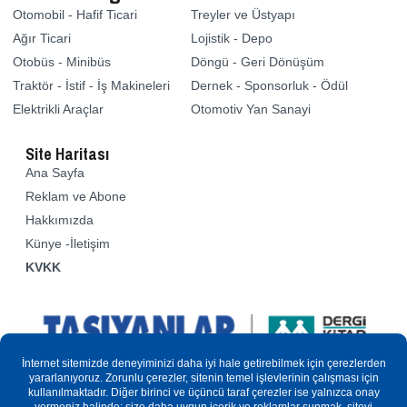
Otomobil - Hafif Ticari
Treyler ve Üstyapı
Ağır Ticari
Lojistik - Depo
Otobüs - Minibüs
Döngü - Geri Dönüşüm
Traktör - İstif - İş Makineleri
Dernek - Sponsorluk - Ödül
Elektrikli Araçlar
Otomotiv Yan Sanayi
Site Haritası
Ana Sayfa
Reklam ve Abone
Hakkımızda
Künye -İletişim
KVKK
Sitemizde yer alan yazılar ve resimler kısmen veya tamamen
kopyalanamaz. Basın Kanuna göre “yerel-süreli yayın”