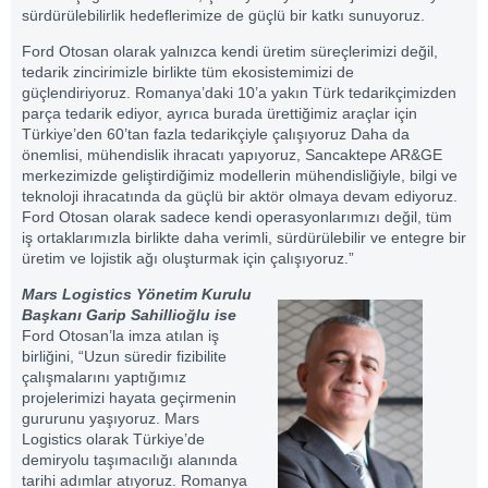
sürdürülebilirlik hedeflerimize de güçlü bir katkı sunuyoruz.
Ford Otosan olarak yalnızca kendi üretim süreçlerimizi değil,
tedarik zincirimizle birlikte tüm ekosistemimizi de
güçlendiriyoruz. Romanya’daki 10’a yakın Türk tedarikçimizden
parça tedarik ediyor, ayrıca burada ürettiğimiz araçlar için
Türkiye’den 60’tan fazla tedarikçiyle çalışıyoruz Daha da
önemlisi, mühendislik ihracatı yapıyoruz, Sancaktepe AR&GE
merkezimizde geliştirdiğimiz modellerin mühendisliğiyle, bilgi ve
teknoloji ihracatında da güçlü bir aktör olmaya devam ediyoruz.
Ford Otosan olarak sadece kendi operasyonlarımızı değil, tüm
iş ortaklarımızla birlikte daha verimli, sürdürülebilir ve entegre bir
üretim ve lojistik ağı oluşturmak için çalışıyoruz.”
Mars Logistics Yönetim Kurulu
Başkanı Garip Sahillioğlu ise
Ford Otosan’la imza atılan iş
birliğini, “Uzun süredir fizibilite
çalışmalarını yaptığımız
projelerimizi hayata geçirmenin
gururunu yaşıyoruz. Mars
Logistics olarak Türkiye’de
demiryolu taşımacılığı alanında
tarihi adımlar atıyoruz. Romanya