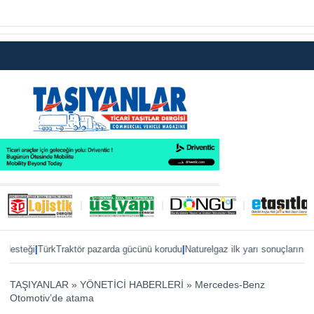
|
|
teği
TürkTraktör pazarda gücünü korudu
Naturelgaz ilk yarı sonuçlarını payla
TAŞIYANLAR
»
YÖNETİCİ HABERLERİ
»
Mercedes-Benz
Otomotiv’de atama