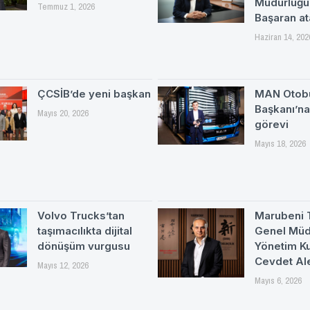
Müdürlüğü
Temmuz 1, 2026
Başaran at
Haziran 14, 202
ÇCSİB’de yeni başkan
MAN Otob
Başkanı’n
Mayıs 20, 2026
görevi
Mayıs 18, 2026
Volvo Trucks’tan
Marubeni 
taşımacılıkta dijital
Genel Müd
dönüşüm vurgusu
Yönetim Ku
Cevdet Al
Mayıs 12, 2026
Mayıs 6, 2026