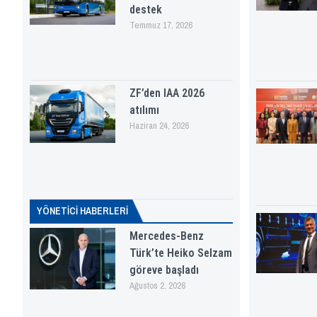
destek
Temmuz 17, 2026
ZF’den IAA 2026
atılımı
Haziran 24, 2026
YÖNETICI HABERLERI
Mercedes-Benz
Türk’te Heiko Selzam
göreve başladı
Ağustos 2, 2026