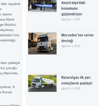
Avustralya’daki
 lider seyahat
konumunu
on
güçlendiriyor
ir atama
Ağustos 7, 2026
yana Kâmil
lge Müdürü
rkyılmaz,
Mercedes’ten servis
tobüsleri İcra
rektörlüğü
desteği
Ağustos 4, 2026
ından yaklaşık
1 kız çocuğu
ç Ailesi’nde,
Naturelgaz ilk yarı
sonuçlarını paylaştı
kyılmaz, 6
Ağustos 4, 2026
ra Kurulu
ersonel Eğitim