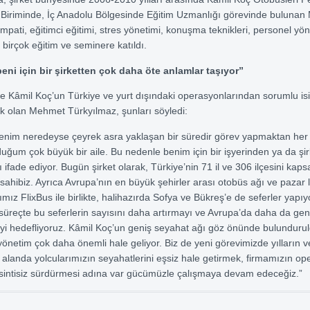
e Biriminde, İç Anadolu Bölgesinde Eğitim Uzmanlığı görevinde buluna
mpati, eğitimci eğitimi, stres yönetimi, konuşma teknikleri, personel yön
 birçok eğitim ve seminere katıldı.
eni için bir şirketten çok daha öte anlamlar taşıyor”
e Kâmil Koç’un Türkiye ve yurt dışındaki operasyonlarından sorumlu is
 olan Mehmet Türkyılmaz, şunları söyledi:
benim neredeyse çeyrek asra yaklaşan bir süredir görev yapmaktan he
uğum çok büyük bir aile. Bu nedenle benim için bir işyerinden ya da şi
 ifade ediyor. Bugün şirket olarak, Türkiye’nin 71 il ve 306 ilçesini kap
sahibiz. Ayrıca Avrupa’nın en büyük şehirler arası otobüs ağı ve pazar l
ımız FlixBus ile birlikte, halihazırda Sofya ve Bükreş’e de seferler yapıy
reçte bu seferlerin sayısını daha artırmayı ve Avrupa’da daha da geni
yi hedefliyoruz. Kâmil Koç’un geniş seyahat ağı göz önünde bulundur
önetim çok daha önemli hale geliyor. Biz de yeni görevimizde yılların v
alanda yolcularımızın seyahatlerini eşsiz hale getirmek, firmamızın op
esintisiz sürdürmesi adına var gücümüzle çalışmaya devam edeceğiz.”