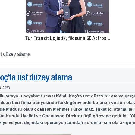
Tur Transit Lojistik, filosuna 50 Actros L
st düzey atama
oç’ta üst düzey atama
3, 2023
ilk karayolu seyahat firması Kâmil Koç’ta üst düzey bir atama gerçe
yıldan beri firma bünyesinde farklı görevlerde bulunan ve son olar
e Müdürü olarak çalışan Mehmet Türkyılmaz, şirket içi atama ile
cra Kurulu Üyeliği ve Operasyon Direktörlüğü görevine getirildi. Yı
kiye ve yurt dışındaki operasyonlarından sorumlu isim olarak gör