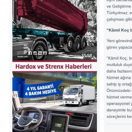
ve Geliştirm
Türkyılmaz; e
çalışması gibi
“Kâmil Koç b
Yeni görevind
görev yapacak
“Kâmil Koç, 
mutluluk duyd
daha fazlasını
hizmet ağına 
sahip iş ortağ
Önümüzdeki sü
hizmet verme
operasyonel y
deneyimle bu 
süreçlerini k