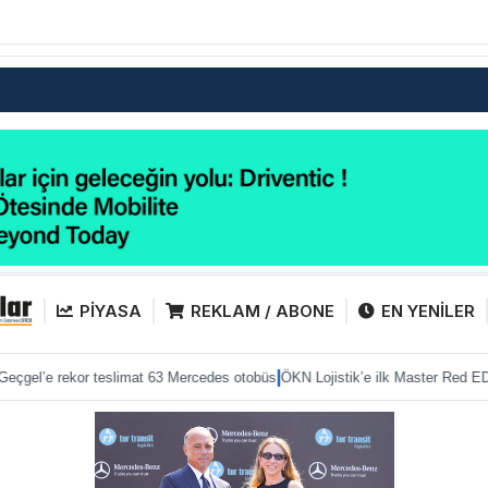
PİYASA
REKLAM / ABONE
EN YENİLER
|
|
or teslimat 63 Mercedes otobüs
ÖKN Lojistik’e ilk Master Red EDITION
Merce