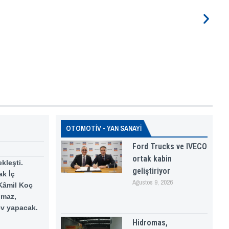
OTOMOTİV - YAN SANAYİ
Ford Trucks ve IVECO
ortak kabin
kleşti.
geliştiriyor
ak İç
Ağustos 9, 2026
 Kâmil Koç
lmaz,
ev yapacak.
Hidromas,