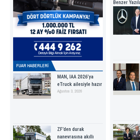
Benzer Yazıl
FUAR HABERLERI
MAN, IAA 2026’ya
eTruck ailesiyle hazır
Ağustos 3, 2026
ZF’den durak
nanevrasına akıllı