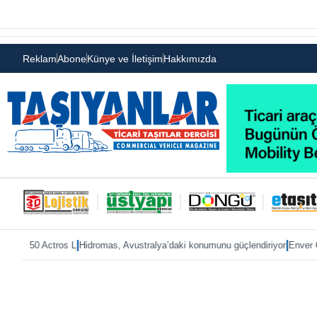
Reklam
Abone
Künye ve İletişim
Hakkımızda
|
|
tros L
Hidromas, Avustralya’daki konumunu güçlendiriyor
Enver Geçgel’e rek