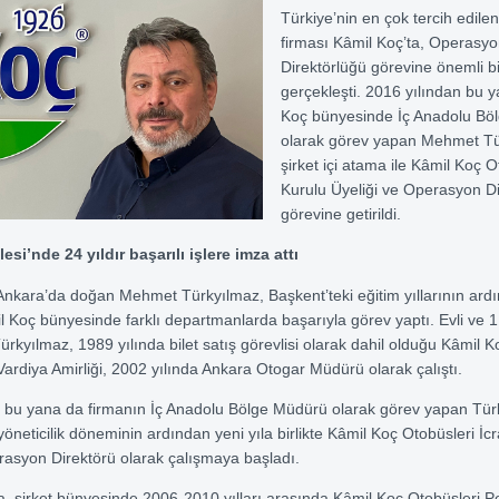
Türkiye’nin en çok tercih edilen
firması Kâmil Koç’ta, Operasy
Direktörlüğü görevine önemli b
gerçekleşti. 2016 yılından bu 
Koç bünyesinde İç Anadolu Bö
olarak görev yapan Mehmet Tü
şirket içi atama ile Kâmil Koç O
Kurulu Üyeliği ve Operasyon Di
görevine getirildi.
esi’nde 24 yıldır başarılı işlere imza attı
Ankara’da doğan Mehmet Türkyılmaz, Başkent’teki eğitim yıllarının ard
il Koç bünyesinde farklı departmanlarda başarıyla görev yaptı. Evli ve 
rkyılmaz, 1989 yılında bilet satış görevlisi olarak dahil olduğu Kâmil Ko
Vardiya Amirliği, 2002 yılında Ankara Otogar Müdürü olarak çalıştı.
n bu yana da firmanın İç Anadolu Bölge Müdürü olarak görev yapan Tür
ı yöneticilik döneminin ardından yeni yıla birlikte Kâmil Koç Otobüsleri İc
asyon Direktörü olarak çalışmaya başladı.
 şirket bünyesinde 2006-2010 yılları arasında Kâmil Koç Otobüsleri P