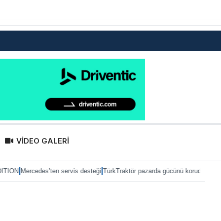
VİDEO GALERİ
|
|
des’ten servis desteği
TürkTraktör pazarda gücünü korudu
Naturelgaz ilk yar