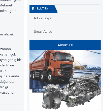
n Mehmet
E - BÜLTEN
etimi, grup
im olarak
Abone Ol
r zaman
rketten çok
sayan geniş bir
iderliğine
oruz.
ş bir alanda
ulduğunda
erdiği
erasyonel