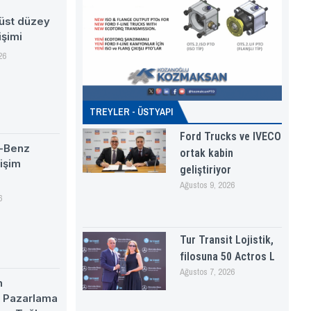
 üst düzey
işimi
26
TREYLER - ÜSTYAPI
Ford Trucks ve IVECO
-Benz
ortak kabin
tişim
geliştiriyor
Ağustos 9, 2026
6
Tur Transit Lojistik,
filosuna 50 Actros L
Ağustos 7, 2026
n
e Pazarlama