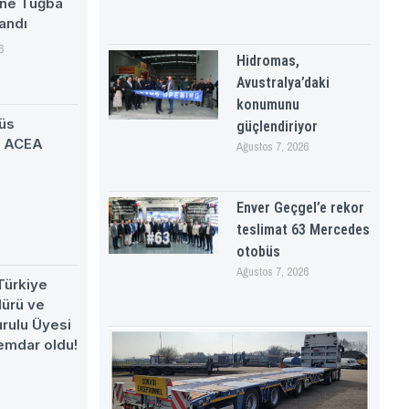
ne Tuğba
andı
6
Hidromas,
Avustralya’daki
konumunu
üs
güçlendiriyor
a ACEA
Ağustos 7, 2026
Enver Geçgel’e rekor
teslimat 63 Mercedes
otobüs
Ağustos 7, 2026
Türkiye
ürü ve
rulu Üyesi
emdar oldu!