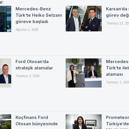
ar:
Mercedes-Benz
Karsan’da
Türk’te Heiko Selzam
görev değ
göreve başladı
Temmuz 12, 20
Ağustos 2, 2026
Ford Otosan’da
Mercedes
stratejik atamalar
Türk’te ile
ataması
Temmuz 3, 2026
Temmuz 3, 202
Koçfinans Ford
Prometeo
Otosan bünyesinde
Türkiye’d