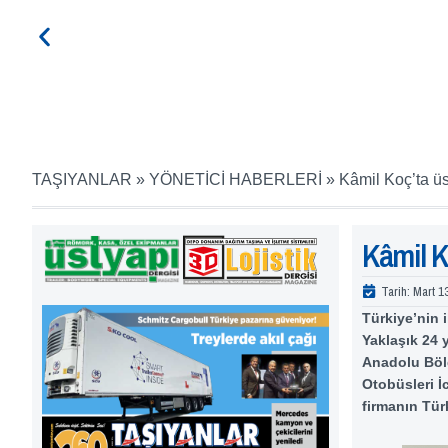
TAŞIYANLAR
»
YÖNETİCİ HABERLERİ
»
Kâmil Koç’ta ü
Kâmil K
Tarih:
Mart 1
Türkiye’nin 
Yaklaşık 24 
Anadolu Bölg
Otobüsleri İ
firmanın Tür