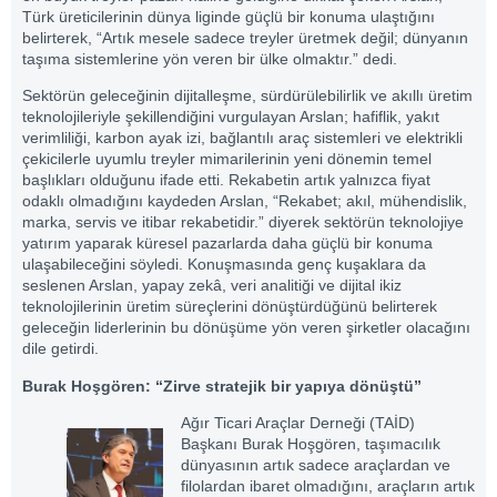
Türk üreticilerinin dünya liginde güçlü bir konuma ulaştığını
belirterek, “Artık mesele sadece treyler üretmek değil; dünyanın
taşıma sistemlerine yön veren bir ülke olmaktır.” dedi.
Sektörün geleceğinin dijitalleşme, sürdürülebilirlik ve akıllı üretim
teknolojileriyle şekillendiğini vurgulayan Arslan; hafiflik, yakıt
verimliliği, karbon ayak izi, bağlantılı araç sistemleri ve elektrikli
çekicilerle uyumlu treyler mimarilerinin yeni dönemin temel
başlıkları olduğunu ifade etti. Rekabetin artık yalnızca fiyat
odaklı olmadığını kaydeden Arslan, “Rekabet; akıl, mühendislik,
marka, servis ve itibar rekabetidir.” diyerek sektörün teknolojiye
yatırım yaparak küresel pazarlarda daha güçlü bir konuma
ulaşabileceğini söyledi. Konuşmasında genç kuşaklara da
seslenen Arslan, yapay zekâ, veri analitiği ve dijital ikiz
teknolojilerinin üretim süreçlerini dönüştürdüğünü belirterek
geleceğin liderlerinin bu dönüşüme yön veren şirketler olacağını
dile getirdi.
Burak Hoşgören: “Zirve stratejik bir yapıya dönüştü”
Ağır Ticari Araçlar Derneği (TAİD)
Başkanı Burak Hoşgören, taşımacılık
dünyasının artık sadece araçlardan ve
filolardan ibaret olmadığını, araçların artık