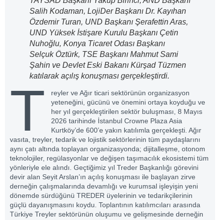
TAYSAD Başkanı Yakup Birinci, AND Başkanı
Salih Kodaman, LojiDer Başkanı Dr. Kayıhan
Özdemir Turan, UND Başkanı Şerafettin Aras,
UND Yüksek İstişare Kurulu Başkanı Çetin
Nuhoğlu, Konya Ticaret Odası Başkanı
Selçuk Öztürk, TSE Başkanı Mahmut Sami
Şahin ve Devlet Eski Bakanı Kürşad Tüzmen
katılarak açılış konuşması gerçekleştirdi.
T
reyler ve Ağır ticari sektörünün organizasyon
yeteneğini, gücünü ve önemini ortaya koyduğu ve
her yıl gerçekleştirilen sektör buluşması, 8 Mayıs
2026 tarihinde İstanbul Crowne Plaza Asia
Kurtköy’de 600’e yakın katılımla gerçekleşti. Ağır
vasıta, treyler, tedarik ve lojistik sektörlerinin tüm paydaşlarını
aynı çatı altında toplayan organizasyonda; dijitalleşme, otonom
teknolojiler, regülasyonlar ve değişen taşımacılık ekosistemi tüm
yönleriyle ele alındı. Geçtiğimiz yıl Treder Başkanlığı görevini
devir alan Seyit Arslan’ın açılış konuşması ile başlayan zirve
derneğin çalışmalarında devamlığı ve kurumsal işleyişin yeni
dönemde sürdüğünü TREDER üyelerinin ve tedarikçilerinin
güçlü dayanışmasını koydu. Toplantının katılımcıları arasında
Türkiye Treyler sektörünün oluşumu ve gelişmesinde derneğin