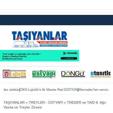
|
|
N Lojistik’e ilk Master Red EDITION
Mercedes’ten servis desteği
TürkTrakt
TAŞIYANLAR
»
TREYLER - ÜSTYAPI
»
TREDER ve TAİD 8. Ağır
Vasıta ve Treyler Zirvesi