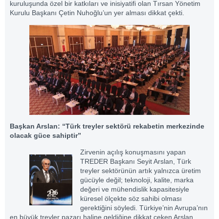
kuruluşunda özel bir katkıları ve inisiyatifi olan Tırsan Yönetim
Kurulu Başkanı Çetin Nuhoğlu’un yer alması dikkat çekti.
Başkan Arslan: “Türk treyler sektörü rekabetin merkezinde
olacak güce sahiptir”
Zirvenin açılış konuşmasını yapan
TREDER Başkanı Seyit Arslan, Türk
treyler sektörünün artık yalnızca üretim
gücüyle değil; teknoloji, kalite, marka
değeri ve mühendislik kapasitesiyle
küresel ölçekte söz sahibi olması
gerektiğini söyledi. Türkiye’nin Avrupa’nın
en büyük treyler pazarı haline geldiğine dikkat çeken Arslan,