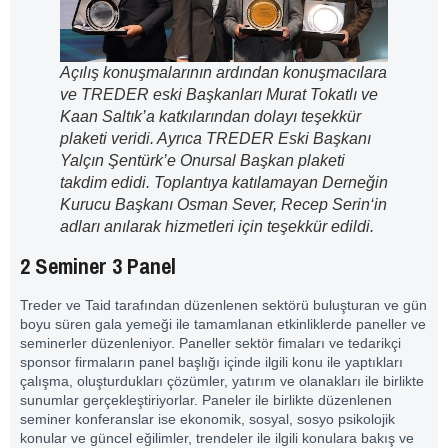
Açılış konuşmalarının ardından konuşmacılara
ve TREDER eski Başkanları Murat Tokatlı ve
Kaan Saltık’a katkılarından dolayı teşekkür
plaketi veridi. Ayrıca TREDER Eski Başkanı
Yalçın Şentürk’e Onursal Başkan plaketi
takdim edidi.
Toplantıya katılamayan D
erneğin
Kurucu Başkanı Osman Sever, Recep Serin
‘in
adları anılarak hizmetleri için teşekkür edildi.
2 Seminer 3 Panel
Treder ve Taid tarafından düzenlenen sektörü buluşturan ve gün
boyu süren gala yemeği ile tamamlanan etkinliklerde paneller ve
seminerler düzenleniyor. Paneller sektör fimaları ve tedarikçi
sponsor firmaların panel başlığı içinde ilgili konu ile yaptıkları
çalışma, oluşturdukları çözümler, yatırım ve olanakları ile birlikte
sunumlar gerçekleştiriyorlar. Paneler ile birlikte düzenlenen
seminer konferanslar ise ekonomik, sosyal, sosyo psikolojik
konular ve güncel eğilimler, trendeler ile ilgili konulara bakış ve