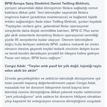
BPW Avrupa Satış Direktörü Daniel Twilling-Birkholz,
yürüyen aksamdaki dijital dönüşümün filolara sağladığı somut
katkılara dikkat çekti. Yeni teknolojiler sayesinde filolara
öngörücü bakım (predictive maintenance) ve bağlantılı lojistik
imkânı sağlandığını ifade eden Twilling-Birkholz, şunları kaydetti:
“Paylaşılan verilere göre, geleneksel filolar operasyonel
süreçlerde daha düşük verimlilikte kalırken, BPW iC Plus serisi
gibi akıllı sistemlerle donatılmış filoların operasyonel verimliliği
yüzde 95 seviyelerine kadar ulaşıyor. Otonom teknolojilere
doğru hızla ilerleyen sektörde BPW, sadece mekanik bir üretici
olmanın ötesine geçerek treyleri tedarik zincirinin iletişim kuran
ve kendi kendini denetleyen proaktif bir bileşeni haline getiriyor.
Pazar veri istiyor, BPW bunu sağlıyor.”.
Cengiz Adak: “Treyler artık pasif bir yük değil, lojistiği tayin
eden akıllı bir aktör”
Zirvede gerçekleştirilen ve sektörün teknolojik dönüşümüne ışık
tutan panelin kapanış değerlendirmesini yapan Cengiz Adak,
masadaki her bir donanım bileşeninin kendi başına birer
teknoloji üssüne dönüştüğüne dikkat çekerek treyler sektörünün
“yeni yolculuğunun” artık sadece bir donanım hikâyesi olmaktan
çıkıp kapsamlı bir entegrasyon sınavına dönüştüğünü vurguladı.