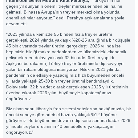
İntermobil Genel Müdürü Rıfat Perahya,
“Türkiye’nin her
geçen yıl dünyanın önemli treyler merkezlerinden biri haline
gelmesi. Bilhassa Avrupa’nın treyler merkezi olma yolunda
önemli adımlar atıyoruz.” dedi. Perahya açıklamalarına şöyle
devam etti:
“2023 yılında ülkemizde 55 binden fazla treyler üretimi
gerçekleşti. 2024 yılında yaklaşık %20-25 aralığında bir düşüşle
45 bin civarında treyler üretimi gerçekleşti. 2025 yılında ise
hepimizin bildiği makro nedenlerden ve ülkemizdeki ekonomik
gelişmelerden dolayı yaklaşık 32 bin adet üretim yapıldı.
Açıkçası bu rakamın, Türkiye treyler üretiminde dip seviyeye
yakın bir rakam olduğuna inanıyoruz. Nitekim 2021 yılında,
pandeminin de etkisiyle yaşadığımız hızlı büyümeden önceki
yıllarda yaklaşık 25-30 bin treyler üretimi bandındaydık.
Dolayısıyla, 32 bin adet olarak gerçekleşen 2025 yılı üretiminin
üzerine çıkarak 2026 yılını büyümeyle kapatacağımızı
öngörüyoruz.
Biz nisan sonu itibarıyla fren sistemi satışlarına baktığımızda, bir
önceki seneye göre adetsel bazda yaklaşık %12 büyüme
görüyoruz. Bu büyümenin devam edip sene sonuna kadar 2026
yılındaki treyler üretiminin 40 bin adetlere yaklaşacağını
öngörüyoruz.”