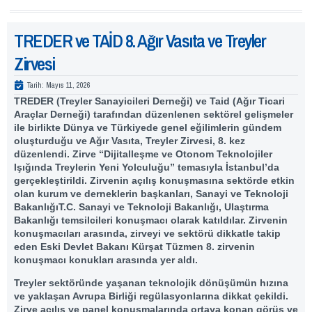
TREDER ve TAİD 8. Ağır Vasıta ve Treyler
Zirvesi
Tarih:
Mayıs 11, 2026
TREDER (Treyler Sanayicileri Derneği) ve Taid (Ağır Ticari
Araçlar Derneği) tarafından düzenlenen sektörel gelişmeler
ile birlikte Dünya ve Türkiyede genel eğilimlerin gündem
oluşturduğu ve Ağır Vasıta, Treyler Zirvesi, 8. kez
düzenlendi. Zirve “Dijitalleşme ve Otonom Teknolojiler
Işığında Treylerin Yeni Yolculuğu” temasıyla İstanbul’da
gerçekleştirildi. Zirvenin açılış konuşmasına sektörde etkin
olan kurum ve derneklerin başkanları, Sanayi ve Teknoloji
BakanlığıT.C. Sanayi ve Teknoloji Bakanlığı, Ulaştırma
Bakanlığı temsilcileri konuşmacı olarak katıldılar. Zirvenin
konuşmacıları arasında, zirveyi ve sektörü dikkatle takip
eden Eski Devlet Bakanı Kürşat Tüzmen 8. zirvenin
konuşmacı konukları arasında yer aldı.
Treyler sektöründe yaşanan teknolojik dönüşümün hızına
ve yaklaşan Avrupa Birliği regülasyonlarına dikkat çekildi.
Zirve açılış ve panel konuşmalarında ortaya konan görüş ve