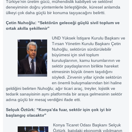
Türkiye’nin üretim gücü, mühendislik kabiliyeti ve sektörel
deneyiminin doğru yöntemlerle birleştiğinde, küresel anlamda
ülkeyi çok daha güçlü bir konuma taşıyacağını belirtti.
Çetin Nuhoğlu: “Sektörün geleceği güçlü sivil toplum ve
ortak akılla şekillenir”
UND Yüksek İstişare Kurulu Başkanı ve
Tırsan Yönetim Kurulu Başkanı Çetin
Nuhoğlu, sektörün sürdürülebilir
büyümesi için sivil toplum
kuruluşlarının, kamu kurumlarının ve
sektör paydaşlarının birlikte hareket
etmesinin büyük önem taşıdığını
söyledi. Zirvenin yıllar içinde sektörün
en önemli buluşmalarından biri haline
geldiğini belirten Nuhoğlu; ağır ticari araç, treyler, lojistik ve
tedarik sanayisinin aynı platformda bir araya gelmesinin sektör
adına güçlü bir mesaj verdiğini ifade etti.
Selçuk Öztürk: “Konya’da fuar, sektör için çok iyi bir
başlangıç olacaktır”
Konya Ticaret Odası Başkanı Selçuk
Öztürk, batıdaki ekonomik yığılmanın