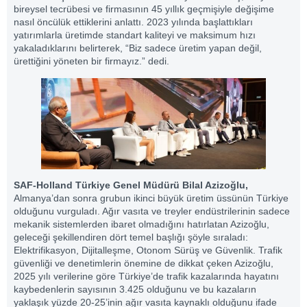
bireysel tecrübesi ve firmasının 45 yıllık geçmişiyle değişime
nasıl öncülük ettiklerini anlattı. 2023 yılında başlattıkları
yatırımlarla üretimde standart kaliteyi ve maksimum hızı
yakaladıklarını belirterek, “Biz sadece üretim yapan değil,
ürettiğini yöneten bir firmayız.” dedi.
SAF-Holland Türkiye Genel Müdürü Bilal Azizoğlu,
Almanya’dan sonra grubun ikinci büyük üretim üssünün Türkiye
olduğunu vurguladı. Ağır vasıta ve treyler endüstrilerinin sadece
mekanik sistemlerden ibaret olmadığını hatırlatan Azizoğlu,
geleceği şekillendiren dört temel başlığı şöyle sıraladı:
Elektrifikasyon, Dijitalleşme, Otonom Sürüş ve Güvenlik. Trafik
güvenliği ve denetimlerin önemine de dikkat çeken Azizoğlu,
2025 yılı verilerine göre Türkiye’de trafik kazalarında hayatını
kaybedenlerin sayısının 3.425 olduğunu ve bu kazaların
yaklaşık yüzde 20-25’inin ağır vasıta kaynaklı olduğunu ifade