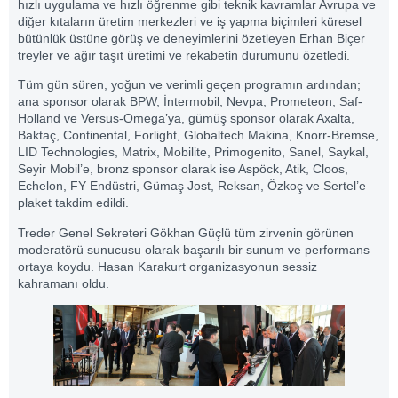
hızlı uygulama ve hızlı öğrenme gibi teknik kavramlar Avrupa ve
diğer kıtaların üretim merkezleri ve iş yapma biçimleri küresel
bütünlük üstüne görüş ve deneyimlerini özetleyen Erhan Biçer
treyler ve ağır taşıt üretimi ve rekabetin durumunu özetledi.
Tüm gün süren, yoğun ve verimli geçen programın ardından;
ana sponsor olarak BPW, İntermobil, Nevpa, Prometeon, Saf-
Holland ve Versus-Omega’ya, gümüş sponsor olarak Axalta,
Baktaç, Continental, Forlight, Globaltech Makina, Knorr-Bremse,
LID Technologies, Matrix, Mobilite, Primogenito, Sanel, Saykal,
Seyir Mobil’e, bronz sponsor olarak ise Aspöck, Atik, Cloos,
Echelon, FY Endüstri, Gümaş Jost, Reksan, Özkoç ve Sertel’e
plaket takdim edildi.
Treder Genel Sekreteri Gökhan Güçlü tüm zirvenin görünen
moderatörü sunucusu olarak başarılı bir sunum ve performans
ortaya koydu. Hasan Karakurt organizasyonun sessiz
kahramanı oldu.