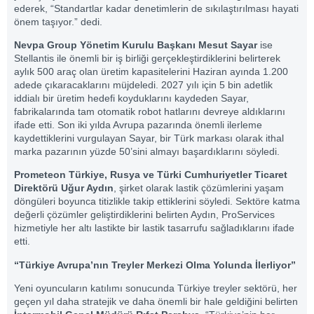
ederek, “Standartlar kadar denetimlerin de sıkılaştırılması hayati
önem taşıyor.” dedi.
Nevpa Group Yönetim Kurulu Başkanı Mesut Sayar
ise
Stellantis ile önemli bir iş birliği gerçekleştirdiklerini belirterek
aylık 500 araç olan üretim kapasitelerini Haziran ayında 1.200
adede çıkaracaklarını müjdeledi. 2027 yılı için 5 bin adetlik
iddialı bir üretim hedefi koyduklarını kaydeden Sayar,
fabrikalarında tam otomatik robot hatlarını devreye aldıklarını
ifade etti. Son iki yılda Avrupa pazarında önemli ilerleme
kaydettiklerini vurgulayan Sayar, bir Türk markası olarak ithal
marka pazarının yüzde 50’sini almayı başardıklarını söyledi.
Prometeon Türkiye, Rusya ve Türki Cumhuriyetler Ticaret
Direktörü Uğur Aydın
, şirket olarak lastik çözümlerini yaşam
döngüleri boyunca titizlikle takip ettiklerini söyledi. Sektöre katma
değerli çözümler geliştirdiklerini belirten Aydın, ProServices
hizmetiyle her altı lastikte bir lastik tasarrufu sağladıklarını ifade
etti.
“Türkiye Avrupa’nın Treyler Merkezi Olma Yolunda İlerliyor”
Yeni oyuncuların katılımı sonucunda Türkiye treyler sektörü, her
geçen yıl daha stratejik ve daha önemli bir hale geldiğini belirten