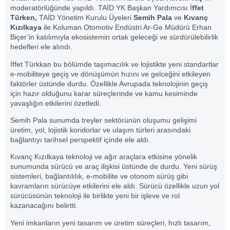
moderatörlüğünde yapıldı. TAİD YK Başkan Yardımcısı İ
ffet
Türken,
TAİD Yönetim Kurulu Üyeleri
Semih Pala
ve
Kıvanç
Kızılkaya
ile Koluman Otomotiv Endüstri Ar-Ge Müdürü Erhan
Biçer’in katılımıyla ekosistemin ortak geleceği ve sürdürülebilirlik
hedefleri ele alındı.
İffet Türkkan bu bölümde taşımacılık ve lojistikte yeni standartlar
e-mobiliteye geçiş ve dönüşümün hızını ve gelceğini etkileyen
faktörler üstünde durdu. Özellikle Avrupada teknolojinin geçiş
için hazır olduğunu karar süreçlerinde ve kamu kesiminde
yavaşlığın etkilerini özetledi.
Semih Pala sunumda treyler sektörünün oluşumu gelişimi
üretim, yol, lojistik koridorlar ve ulaşım türleri arasındaki
bağlantıyı tarihsel perspektif içinde ele aldı.
Kıvanç Kızılkaya teknoloji ve ağır araçlara etkisine yönelik
sunumunda sürücü ve araç ilişkisi üstünde de durdu. Yeni sürüş
sistemleri, bağlantılılık, e-mobilite ve otonom sürüş gibi
kavramların sürücüye etkilerini ele aldı. Sürücü özellikle uzun yol
sürücüsünün teknoloji ile birlikte yeni bir işleve ve rol
kazanacağını belirtti.
Yeni imkanların yeni tasarım ve üretim süreçleri, hızlı tasarım,