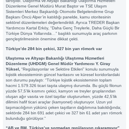
tartışıldı. Ulaştırma ve Altyapı Bakanlığı Ulaştırma Hizmetleri
Düzenleme Genel Müdürü Murat Baştor ve TSE Ulaşım
Sistemleri Merkez Başkanlığı Otomotiv Belgelendirme Grup
Başkanı Öncü Alper’in katıldığı panelde, kamu otoritesinin
sektörel düzenlemeleri değerlendirildi. Ayrıca TREDER Başkan
Yardımcısı Kartal Erköy, “Daha Genç Treylerle, Daha Güçlü Bir
Türkiye Dünya Yollarında…” başlıklı sunumuyla araç parkının
gençleştirilmesinin önemine dikkat çekti.
Türkiye’de 284 bin çekici, 327 bin yarı römork var
Ulaştırma ve Altyapı Bakanlığı Ulaştırma Hizmetleri
Düzenleme (UHDGM) Genel Müdür Yardımcısı Y. Giray
Yüksel,
“Regülasyonlar ve Sektöre Etkileri” konulu sunumuyla
lojistik ekosisteminin güncel haritasını ve küresel koridorlardaki
son durumu paylaştı: “Türkiye lojistik ekosisteminin toplam
hacmi 1.579.326 ticari taşıta ulaşmış durumda. Bu güçlü filonun
yüzde 57,5’lik kısmını çekici, kamyon ve treyler gruplarından
oluşan ağır vasıta ve özel taşıtlar oluştururken, yüzde 42,5’lik
dilimini hafif ticari araçlar (kamyonet) oluşturuyor. Uzun yol
taşımacılığının yükünü çeken taşıtların dağılımına bakıldığında;
sektörde 284 bin 691 adet çekici ve 327 bin 61 adet yarı römork
bulunduğu görülüyor.”
“AB ve BM, Türkiye’ye sormadan regülasyon çıkaramıyor”