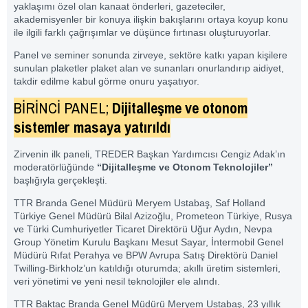
yaklaşımı özel olan kanaat önderleri, gazeteciler,
akademisyenler bir konuya ilişkin bakışlarını ortaya koyup konu
ile ilgili farklı çağrışımlar ve düşünce fırtınası oluşturuyorlar.
Panel ve seminer sonunda zirveye, sektöre katkı yapan kişilere
sunulan plaketler plaket alan ve sunanları onurlandırıp aidiyet,
takdir edilme kabul görme onuru yaşatıyor.
BİRİNCİ PANEL;
Dijitalleşme ve otonom
sistemler masaya yatırıldı
Zirvenin ilk paneli, TREDER Başkan Yardımcısı Cengiz Adak’ın
moderatörlüğünde
“Dijitalleşme ve Otonom Teknolojiler”
başlığıyla gerçekleşti.
TTR Branda Genel Müdürü Meryem Ustabaş, Saf Holland
Türkiye Genel Müdürü Bilal Azizoğlu, Prometeon Türkiye, Rusya
ve Türki Cumhuriyetler Ticaret Direktörü Uğur Aydın, Nevpa
Group Yönetim Kurulu Başkanı Mesut Sayar, İntermobil Genel
Müdürü Rıfat Perahya ve BPW Avrupa Satış Direktörü Daniel
Twilling-Birkholz’un katıldığı oturumda; akıllı üretim sistemleri,
veri yönetimi ve yeni nesil teknolojiler ele alındı.
TTR Baktaç Branda Genel Müdürü Meryem Ustabaş, 23 yıllık