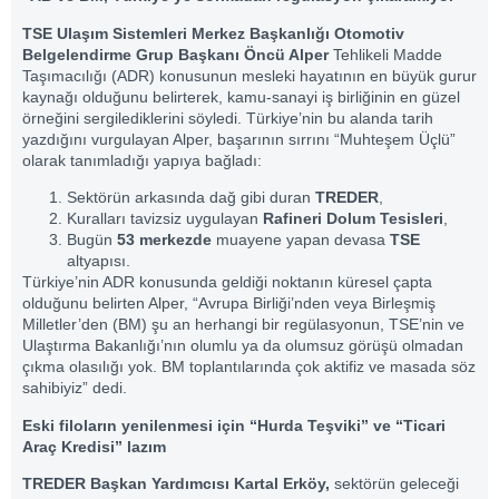
TSE Ulaşım Sistemleri Merkez Başkanlığı Otomotiv
Belgelendirme Grup Başkanı Öncü Alper
Tehlikeli Madde
Taşımacılığı (ADR) konusunun mesleki hayatının en büyük gurur
kaynağı olduğunu belirterek, kamu-sanayi iş birliğinin en güzel
örneğini sergilediklerini söyledi. Türkiye’nin bu alanda tarih
yazdığını vurgulayan Alper, başarının sırrını “Muhteşem Üçlü”
olarak tanımladığı yapıya bağladı:
Sektörün arkasında dağ gibi duran
TREDER
,
Kuralları tavizsiz uygulayan
Rafineri Dolum Tesisleri
,
Bugün
53 merkezde
muayene yapan devasa
TSE
altyapısı.
Türkiye’nin ADR konusunda geldiği noktanın küresel çapta
olduğunu belirten Alper, “Avrupa Birliği’nden veya Birleşmiş
Milletler’den (BM) şu an herhangi bir regülasyonun, TSE’nin ve
Ulaştırma Bakanlığı’nın olumlu ya da olumsuz görüşü olmadan
çıkma olasılığı yok. BM toplantılarında çok aktifiz ve masada söz
sahibiyiz” dedi.
Eski filoların yenilenmesi için “Hurda Teşviki” ve “Ticari
Araç Kredisi” lazım
TREDER Başkan Yardımcısı Kartal Erköy,
sektörün geleceği