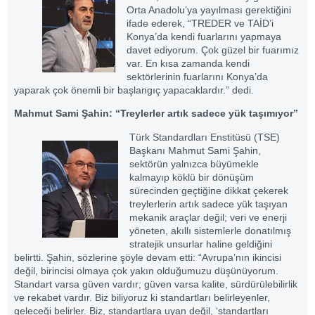
Orta Anadolu’ya yayılması gerektiğini
ifade ederek, “TREDER ve TAİD’i
Konya’da kendi fuarlarını yapmaya
davet ediyorum. Çok güzel bir fuarımız
var. En kısa zamanda kendi
sektörlerinin fuarlarını Konya’da
yaparak çok önemli bir başlangıç yapacaklardır.” dedi.
Mahmut Sami Şahin: “Treylerler artık sadece yük taşımıyor”
Türk Standardları Enstitüsü (TSE)
Başkanı Mahmut Sami Şahin,
sektörün yalnızca büyümekle
kalmayıp köklü bir dönüşüm
sürecinden geçtiğine dikkat çekerek
treylerlerin artık sadece yük taşıyan
mekanik araçlar değil; veri ve enerji
yöneten, akıllı sistemlerle donatılmış
stratejik unsurlar haline geldiğini
belirtti. Şahin, sözlerine şöyle devam etti: “Avrupa’nın ikincisi
değil, birincisi olmaya çok yakın olduğumuzu düşünüyorum.
Standart varsa güven vardır; güven varsa kalite, sürdürülebilirlik
ve rekabet vardır. Biz biliyoruz ki standartları belirleyenler,
geleceği belirler. Biz, standartlara uyan değil, ‘standartları