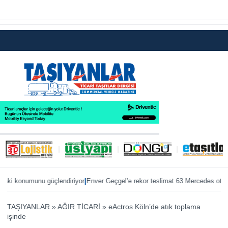
|
|
konumunu güçlendiriyor
Enver Geçgel’e rekor teslimat 63 Mercedes otobüs
ÖK
TAŞIYANLAR
»
AĞIR TİCARİ
»
eActros Köln’de atık toplama
işinde