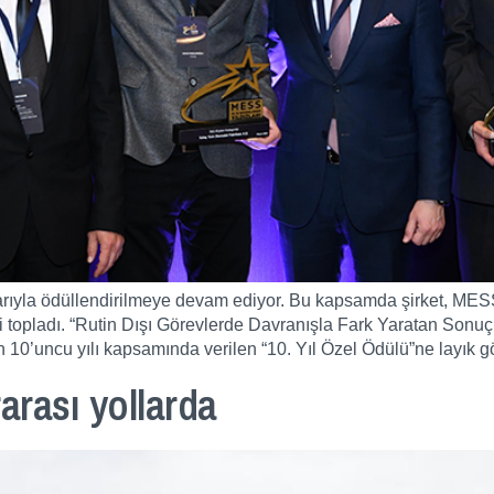
alarıyla ödüllendirilmeye devam ediyor. Bu kapsamda şirket, MES
eri topladı. “Rutin Dışı Görevlerde Davranışla Fark Yaratan Sonu
n 10’uncu yılı kapsamında verilen “10. Yıl Özel Ödülü”ne layık g
arası yollarda