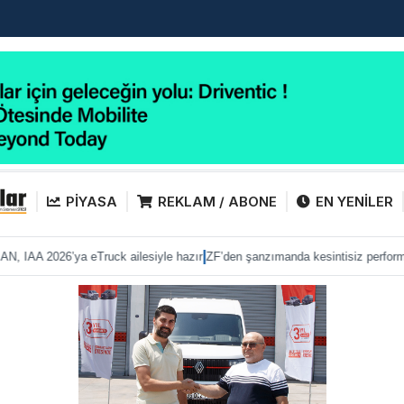
PİYASA
REKLAM / ABONE
EN YENİLER
|
|
ilesiyle hazır
ZF’den şanzımanda kesintisiz performans
Anadolu Isuzu ile Pe