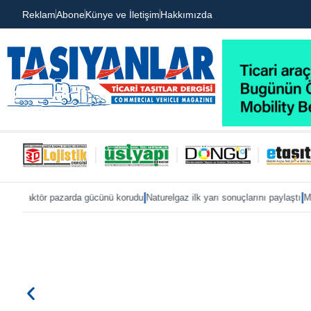
Reklam
Abone
Künye ve İletişim
Hakkımızda
|
|
cünü korudu
Naturelgaz ilk yarı sonuçlarını paylaştı
MAN, IAA 2026’ya eTruck a