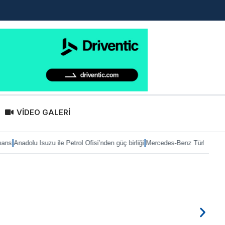
VİDEO GALERİ
|
trol Ofisi’nden güç birliği
Mercedes-Benz Türk’te Heiko Selzam göreve başla