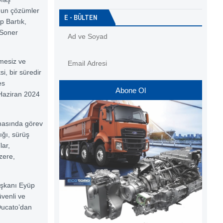
ygun çözümler
E - BÜLTEN
p Bartık,
 Soner
emesiz ve
i, bir süredir
es
Abone Ol
, Haziran 2024
nmasında görev
ığı, sürüş
lar,
zere,
Başkanı Eyüp
üvenli ve
Ducato’dan