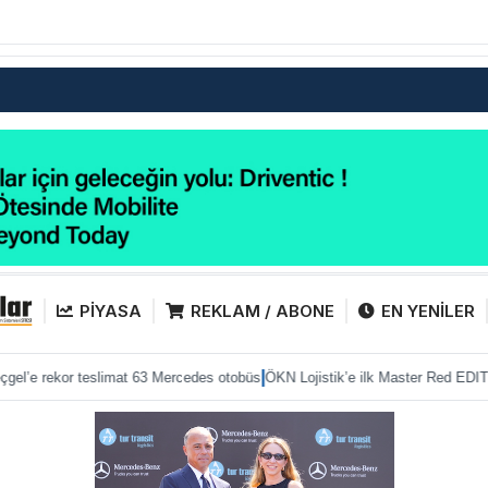
PİYASA
REKLAM / ABONE
EN YENİLER
|
|
teslimat 63 Mercedes otobüs
ÖKN Lojistik’e ilk Master Red EDITION
Mercedes