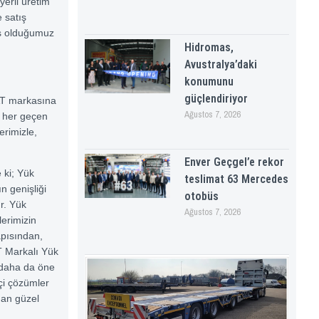
erli üretim
 satış
mış olduğumuz
Hidromas,
Avustralya’daki
konumunu
güçlendiriyor
AT markasına
Ağustos 7, 2026
k, her geçen
erimizle,
Enver Geçgel’e rekor
 ki; Yük
teslimat 63 Mercedes
n genişliği
otobüs
ır. Yük
Ağustos 7, 2026
lerimizin
apısından,
T Markalı Yük
 daha da öne
kçi çözümler
ndan güzel