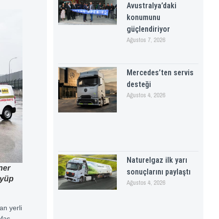
Avustralya’daki
konumunu
güçlendiriyor
Ağustos 7, 2026
Mercedes’ten servis
desteği
Ağustos 4, 2026
Naturelgaz ilk yarı
ner
sonuçlarını paylaştı
Eyüp
Ağustos 4, 2026
an yerli
ofaş