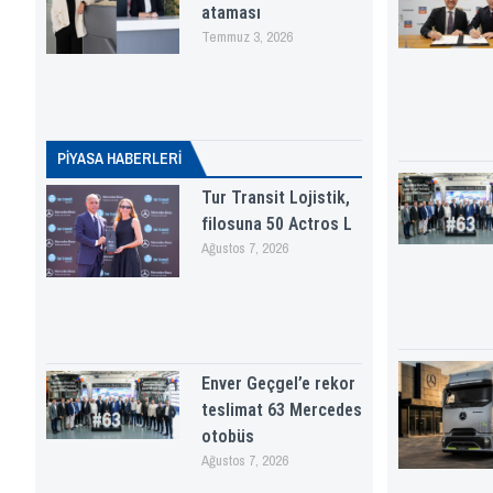
ataması
Temmuz 3, 2026
PİYASA HABERLERI
Tur Transit Lojistik,
filosuna 50 Actros L
Ağustos 7, 2026
Enver Geçgel’e rekor
teslimat 63 Mercedes
otobüs
Ağustos 7, 2026