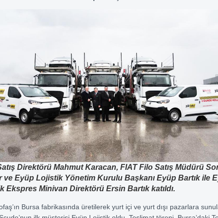
Satış Direktörü Mahmut Karacan, FIAT Filo Satış Müdürü So
r ve Eyüp Lojistik Yönetim Kurulu Başkanı Eyüp Bartık ile 
ik Ekspres Minivan Direktörü Ersin Bartık katıldı.
ofaş’ın Bursa fabrikasında üretilerek yurt içi ve yurt dışı pazarlara sunul
Scudo’nun ilk müşterisi Eyüp Lojistik oldu. Teslimat töreni, Bursa’daki T