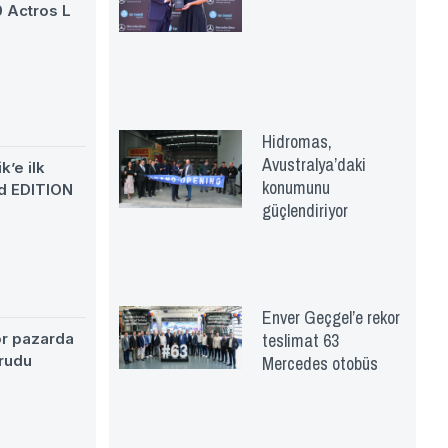
0 Actros L
Hidromas,
Avustralya’daki
k’e ilk
konumunu
d EDITION
güçlendiriyor
Enver Geçgel’e rekor
teslimat 63
ör pazarda
Mercedes otobüs
rudu