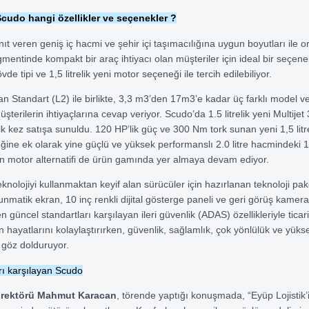
cudo hangi özellikler ve seçenekler ?
nıt veren geniş iç hacmi ve şehir içi taşımacılığına uygun boyutları ile o
egmentinde kompakt bir araç ihtiyacı olan müşteriler için ideal bir seçe
vde tipi ve 1,5 litrelik yeni motor seçeneği ile tercih edilebiliyor.
n Standart (L2) ile birlikte, 3,3 m3’den 17m3’e kadar üç farklı model ve 
şterilerin ihtiyaçlarına cevap veriyor. Scudo’da 1.5 litrelik yeni Multijet
lk kez satışa sunuldu. 120 HP’lik güç ve 300 Nm tork sunan yeni 1,5 lit
ine ek olarak yine güçlü ve yüksek performanslı 2.0 litre hacmindeki 1
n motor alternatifi de ürün gamında yer almaya devam ediyor.
knolojiyi kullanmaktan keyif alan sürücüler için hazırlanan teknoloji pa
kunmatik ekran, 10 inç renkli dijital gösterge paneli ve geri görüş kamer
güncel standartları karşılayan ileri güvenlik (ADAS) özellikleriyle ticar
ın hayatlarını kolaylaştırırken, güvenlik, sağlamlık, çok yönlülük ve yüks
e göz dolduruyor.
rı karşılayan Scudo
Direktörü Mahmut Karacan
, törende yaptığı konuşmada, “Eyüp Lojistik’