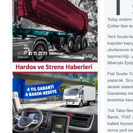
T
Tofaş üretimi
Çoklar’dan tes
Yerli Scudo’la
kapıdan kapıy
uluslararası 
taşımacılığı, 
itibarıyla Ey
Fiat Scudo Yü
yapacak. Scud
destek sisteml
Gaziantep mer
kesintisiz ka
Yük Taksi fil
Bartık, “FIAT 
kaliteli hizm
sonra yerli ür