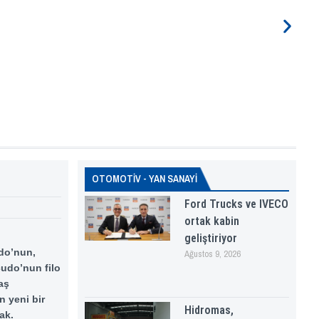
OTOMOTİV - YAN SANAYİ
Ford Trucks ve IVECO
ortak kabin
geliştiriyor
udo’nun,
Ağustos 9, 2026
Scudo’nun filo
aş
n yeni bir
Hidromas,
ak.