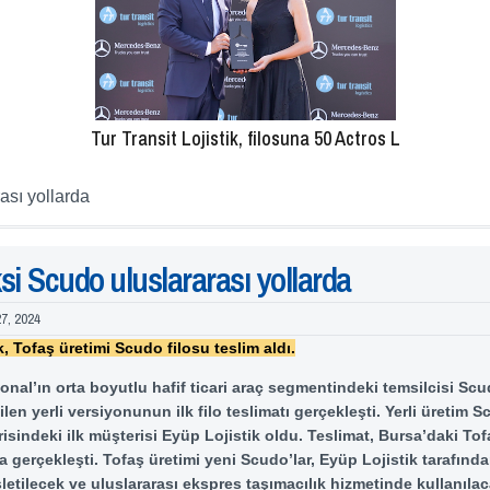
Tur Transit Lojistik, filosuna 50 Actros L
ası yollarda
si Scudo uluslararası yollarda
27, 2024
, Tofaş üretimi Scudo filosu teslim aldı.
ional’ın orta boyutlu hafif ticari araç segmentindeki temsilcisi Sc
ilen yerli versiyonunun ilk filo teslimatı gerçekleşti. Yerli üretim 
risindeki ilk müşterisi Eyüp Lojistik oldu. Teslimat, Bursa’daki Tof
a gerçekleşti. Tofaş üretimi yeni Scudo’lar, Eyüp Lojistik tarafında
şletilecek ve uluslararası ekspres taşımacılık hizmetinde kullanılac