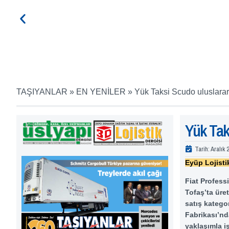
TAŞIYANLAR
»
EN YENİLER
»
Yük Taksi Scudo uluslarar
Yük Tak
Tarih:
Aralık 
Eyüp Lojistik
Fiat Profess
Tofaş’ta üret
satış katego
Fabrikası’nd
yaklaşımla i