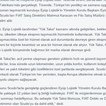
Fabrikası’nda gerçekleşti. Törende, Türkiye’nin yenilikçi ve zamana u
sunan taşımacılık kuruluşu Eyüp Lojistik’in Yönetim Kurulu Başkanı Eyü
 Scudo’ları FIAT Satış Direktörü Mahmut Karacan ve Filo Satış Müdürü
lim aldı.
r, Eyüp Lojistik tarafından “Yük Taksi” kavramı altında geliştirilen, bekl
a, ülkeden ülkeye ekspres taşımacılık hizmetinde kullanılacak. Yük Taks
taşımacılıkta özel bir hizmet olarak acil durumlarda devreye giren ekspr
yeni bir biçimle kesintisiz ve ana bir hizmet olarak ele alıyor. Yük Taksi
üp Lojistik bünyesinde bağımsız bir marka olarak devreye girdi.
k Taksi’ler, acil yerine ulaşması gereken yüklerin hızlı ve güvenli taşı
o’lar, kısa sürede uzun kilometreler, uzun yolda konfor, kullanım kolayl
eri ve yakıt tüketimi gibi özelliklerini özel şartlarda sergileyecek. Scudo’
kezli olarak Türkiye’nin her yerinden, başta Avrupa ülkelerine olmak ü
rayolu ulaşımı sağlayacak.
osunu Scudo’larla genişletip güçlendiren Eyüp Lojistik Yönetim Kurulu 
ile yaklaşık 12 yıldan beri iş birliği halindeyiz. FIAT ile müşterilerimize g
et sunmayı hedefliyoruz. Bu sebeple Yük Taksi filomuza, FIAT Doblo ve 
etimimiz olan Scudo’yu da dahil ettik,” dedi.