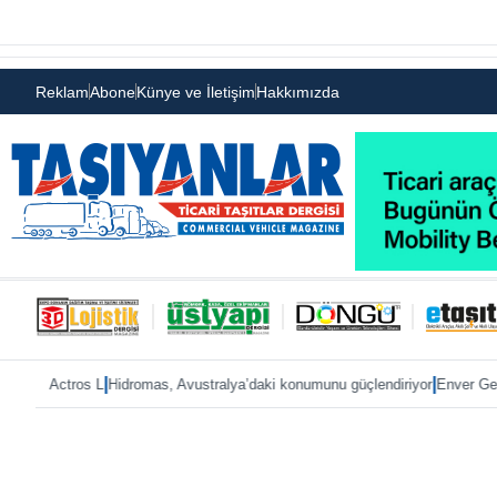
Reklam
Abone
Künye ve İletişim
Hakkımızda
|
|
s L
Hidromas, Avustralya’daki konumunu güçlendiriyor
Enver Geçgel’e rekor 