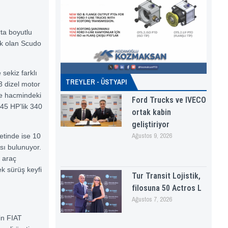
rta boyutlu
nek olan Scudo
sekiz farklı
TREYLER - ÜSTYAPI
 3 dizel motor
re hacmindeki
Ford Trucks ve IVECO
45 HP’lik 340
ortak kabin
geliştiriyor
Ağustos 9, 2026
ketinde ise 10
ası bulunuyor.
i araç
ek sürüş keyfi
Tur Transit Lojistik,
filosuna 50 Actros L
Ağustos 7, 2026
in FIAT