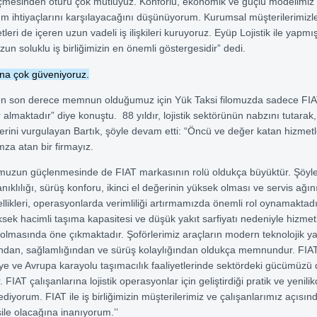
mesinden ötürü çok mutluyuz. Konforlu, ekonomik ve güçlü modelimiz y
m ihtiyaçlarını karşılayacağını düşünüyorum. Kurumsal müşterilerimizle
leri de içeren uzun vadeli iş ilişkileri kuruyoruz. Eyüp Lojistik ile yap
un soluklu iş birliğimizin en önemli göstergesidir” dedi.
na çok güveniyoruz.
en son derece memnun olduğumuz için Yük Taksi filomuzda sadece FI
r almaktadır” diye konuştu. 88 yıldır, lojistik sektörünün nabzını tutara
rini vurgulayan Bartık, şöyle devam etti: “Öncü ve değer katan hizmetl
mza atan bir firmayız.
omuzun güçlenmesinde de FIAT markasının rolü oldukça büyüktür. Şöyle
nıklılığı, sürüş konforu, ikinci el değerinin yüksek olması ve servis ağını
ellikleri, operasyonlarda verimliliği artırmamızda önemli rol oynamaktad
üksek hacimli taşıma kapasitesi ve düşük yakıt sarfiyatı nedeniyle hizmet
r olmasında öne çıkmaktadır. Şoförlerimiz araçların modern teknolojik y
undan, sağlamlığından ve sürüş kolaylığından oldukça memnundur. FIA
iye ve Avrupa karayolu taşımacılık faaliyetlerinde sektördeki gücümüzü
 FIAT çalışanlarına lojistik operasyonlar için geliştirdiği pratik ve yenili
ediyorum. FIAT ile iş birliğimizin müşterilerimiz ve çalışanlarımız açısı
ile olacağına inanıyorum.’’