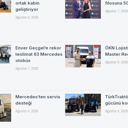
ortak kabin
filosuna 5
geliştiriyor
Ağustos 7, 2026
Ağustos 9, 2026
Enver Geçgel’e rekor
ÖKN Lojisti
teslimat 63 Mercedes
Master Re
otobüs
Ağustos 6, 2026
Ağustos 7, 2026
Mercedes’ten servis
TürkTrakt
desteği
gücünü ko
Ağustos 4, 2026
Ağustos 4, 2026