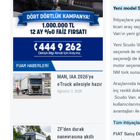
Yeni model S
İhtiyaçlara ya
ticari araç s
Van’ın yeni gö
Yeni Scudo Va
seçenek ile mü
seçeneği de i
FUAR HABERLERI
motor seçeneğ
NM tork suna
MAN, IAA 2026’ya
Araçlarında te
eTruck ailesiyle hazır
inç renkli do
Ağustos 3, 2026
Scudo Van, en 
kullanıcıların
avantajları il
Tüm ihtiyaçla
ZF’den durak
FIAT Satış 
nanevrasına akıllı