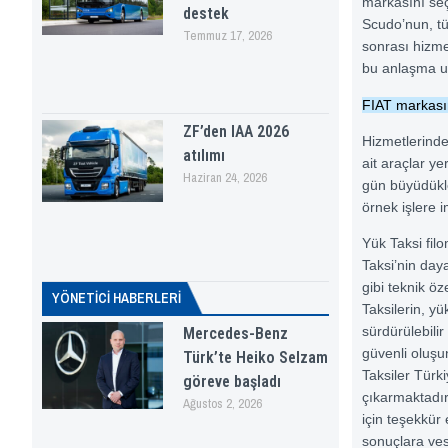
markasını seç
destek
Scudo’nun, tü
Temmuz 17, 2026
sonrası hizmet
bu anlaşma uz
FIAT markası
ZF’den IAA 2026
Hizmetlerind
atılımı
ait araçlar ye
Haziran 24, 2026
gün büyüdükle
örnek işlere i
Yük Taksi fil
Taksi’nin daya
gibi teknik öz
YÖNETICI HABERLERI
Taksilerin, y
sürdürülebili
Mercedes-Benz
güvenli oluş
Türk’te Heiko Selzam
Taksiler Türk
göreve başladı
çıkarmaktadır.
Ağustos 2, 2026
için teşekkür 
sonuçlara ves