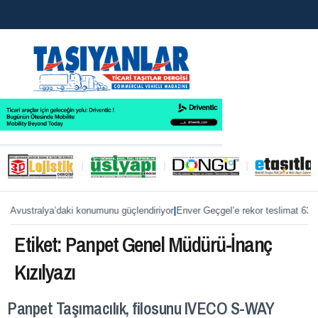
|
, Avustralya’daki konumunu güçlendiriyor
Enver Geçgel’e rekor teslimat 63 
Etiket:
Panpet Genel Müdürü-İnanç
Kızılyazı
Panpet Taşımacılık, filosunu IVECO S-WAY