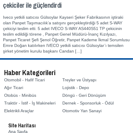
çekiciler ile güçlendirdi
Iveco yetkili satıcısı Gülsoylar Kayseri Şeker Fabrikasının iştiraki
olan Panpet Taşımacılık’a satışını gerçekleştirdiği 5 adet S-WAY
çekiciyi teslim etti. 5 adet IVECO S-WAY AS440S51 TP çekicinin
teslim edildiği törene , Panpet Genel Müdürü-İnanç Kızılyazı,
Panpet Ticaret Şefi Şenol Öğretir, Panpet Kademe İkmal Sorumlusu
Emre Doğan katılırken IVECO yetkili satıcısı Gülsoylar’ı temsilen
şirket yönetim kurulu başkanı Candan […]
Haber Kategorileri
Otomobil - Hafif Ticari
Treyler ve Üstyapı
Ağır Ticari
Lojistik - Depo
Otobüs - Minibüs
Döngü - Geri Dönüşüm
Traktör - İstif - İş Makineleri
Dernek - Sponsorluk - Ödül
Elektrikli Araçlar
Otomotiv Yan Sanayi
Site Haritası
Ana Sayfa