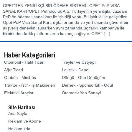
OPET’TEN YENİLİKÇİ BİR ÖDEME SİSTEMİ: ‘OPET PeP VISA
SANAL KART’OPET Petrolcülük A.Ş, Türkiye’nin yeni dijital cüzdanı
PeP ön ödemeli sanal kart ile işbirliği yaptı. Bu işbirliği ile geliştirilen
Opet PeP Visa Sanal Kart, dijital ortamda ve yurt dışında güvenli bir
alışveriş deneyimi sunarken aynı zamanda üç farklı kampanya ile
birbirinden farklı platformlarda kazanç sağlıyor. OPET […]
Haber Kategorileri
Otomobil - Hafif Ticari
Treyler ve Üstyapı
Ağır Ticari
Lojistik - Depo
Otobüs - Minibüs
Döngü - Geri Dönüşüm
Traktör - İstif - İş Makineleri
Dernek - Sponsorluk - Ödül
Elektrikli Araçlar
Otomotiv Yan Sanayi
Site Haritası
Ana Sayfa
Reklam ve Abone
Hakkımızda