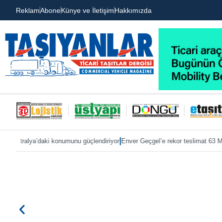
Reklam
Abone
Künye ve İletişim
Hakkımızda
|
vustralya’daki konumunu güçlendiriyor
Enver Geçgel’e rekor teslimat 63 Mer