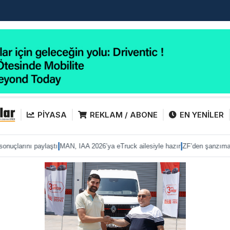
PİYASA
REKLAM / ABONE
EN YENİLER
|
|
nuçlarını paylaştı
MAN, IAA 2026’ya eTruck ailesiyle hazır
ZF’den şanzımanda