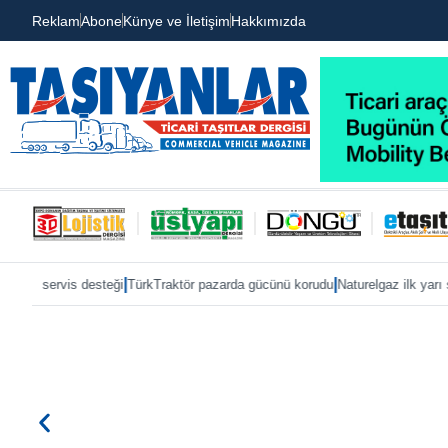
Reklam
Abone
Künye ve İletişim
Hakkımızda
|
|
ten servis desteği
TürkTraktör pazarda gücünü korudu
Naturelgaz ilk yarı so