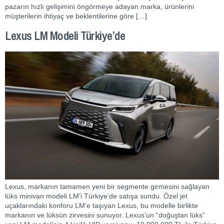
pazarın hızlı gelişimini öngörmeye adayan marka, ürünlerini
müşterilerin ihtiyaç ve beklentilerine göre […]
Lexus LM Modeli Türkiye’de
Lexus, markanın tamamen yeni bir segmente girmesini sağlayan
lüks minivan modeli LM’i Türkiye’de satışa sundu. Özel jet
uçaklarındaki konforu LM’e taşıyan Lexus, bu modelle birlikte
markanın ve lüksün zirvesini sunuyor. Lexus’un “doğuştan lüks”