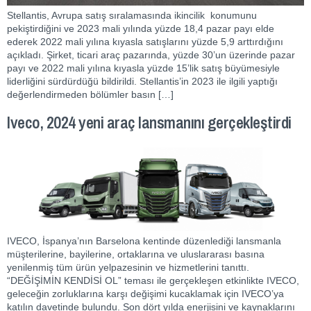
Stellantis, Avrupa satış sıralamasında ikincilik konumunu
pekiştirdiğini ve 2023 mali yılında yüzde 18,4 pazar payı elde
ederek 2022 mali yılına kıyasla satışlarını yüzde 5,9 arttırdığını
açıkladı. Şirket, ticari araç pazarında, yüzde 30’un üzerinde pazar
payı ve 2022 mali yılına kıyasla yüzde 15’lik satış büyümesiyle
liderliğini sürdürdüğü bildirildi. Stellantis’in 2023 ile ilgili yaptığı
değerlendirmeden bölümler basın […]
Iveco, 2024 yeni araç lansmanını gerçekleştirdi
IVECO, İspanya’nın Barselona kentinde düzenlediği lansmanla
müşterilerine, bayilerine, ortaklarına ve uluslararası basına
yenilenmiş tüm ürün yelpazesinin ve hizmetlerini tanıttı.
“DEĞİŞİMİN KENDİSİ OL” teması ile gerçekleşen etkinlikte IVECO,
geleceğin zorluklarına karşı değişimi kucaklamak için IVECO’ya
katılın davetinde bulundu. Son dört yılda enerjisini ve kaynaklarını