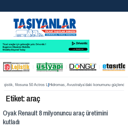
|
|
, filosuna 50 Actros L
Hidromas, Avustralya’daki konumunu güçlendiriyor
Enver
Etiket:
araç
Oyak Renault 8 milyonuncu araç üretimini
kutladı