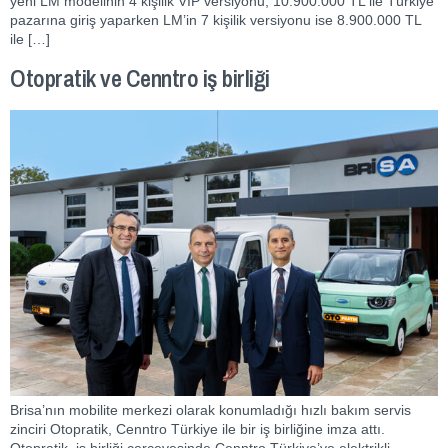
yeni LM modelinin 4 kişilik VIP versiyonu, 10.900.000 TL ile Türkiye
pazarına giriş yaparken LM’in 7 kişilik versiyonu ise 8.900.000 TL
ile […]
Otopratik ve Cenntro iş birliği
Brisa’nın mobilite merkezi olarak konumladığı hızlı bakım servis
zinciri Otopratik, Cenntro Türkiye ile bir iş birliğine imza attı.
Otopratik, iş birliği çerçevesinde Cenntro Türkiye’ye elektrikli