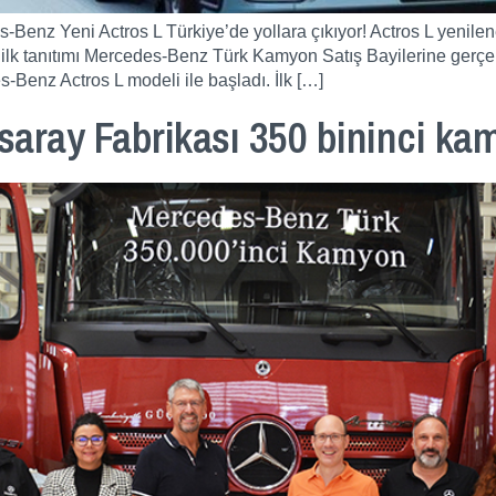
-Benz Yeni Actros L Türkiye’de yollara çıkıyor! Actros L yenil
in ilk tanıtımı Mercedes-Benz Türk Kamyon Satış Bayilerine gerç
-Benz Actros L modeli ile başladı. İlk […]
aray Fabrikası 350 bininci ka