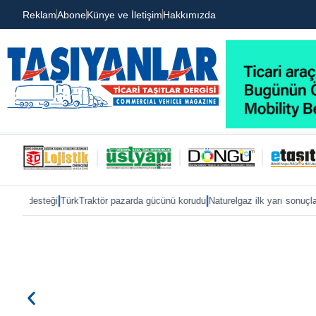
Reklam
Abone
Künye ve İletişim
Hakkımızda
|
|
azarda gücünü korudu
Naturelgaz ilk yarı sonuçlarını paylaştı
MAN, IAA 2026’ya