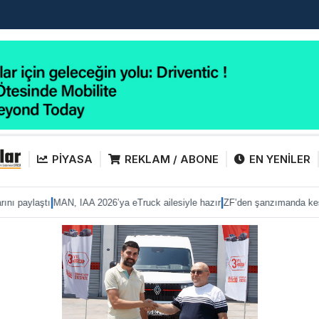
PİYASA
REKLAM / ABONE
EN YENİLER
|
|
 eTruck ailesiyle hazır
ZF’den şanzımanda kesintisiz performans
Anadolu Is