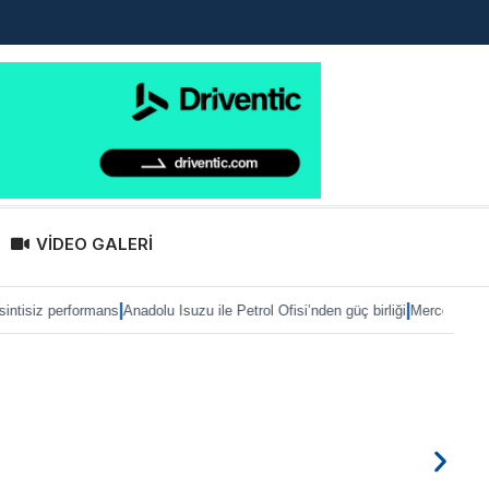
VİDEO GALERİ
|
uzu ile Petrol Ofisi’nden güç birliği
Mercedes-Benz Türk’te Heiko Selzam gör