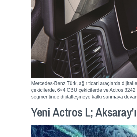
Mercedes-Benz Türk, ağır ticari araçlarda dijita
çekicilerde, 6×4 CBU çekicilerde ve Actros 3242 L
segmentinde dijitalleşmeye katkı sunmaya devam
Yeni Actros L; Aksaray’ın