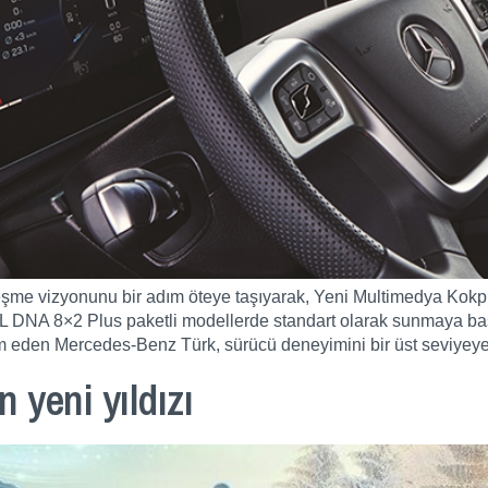
lleşme vizyonunu bir adım öteye taşıyarak, Yeni Multimedya Kokp
 DNA 8×2 Plus paketli modellerde standart olarak sunmaya başladı
 eden Mercedes-Benz Türk, sürücü deneyimini bir üst seviyeye
 yeni yıldızı