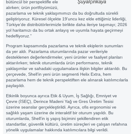
Şuyalçınkaya
bütüncül bir perspektifle ele
alırken; ürün portföyümüzü,
pazarlama ve teknik yaklaşımımızı da bu doğrultuda sürekli
geliştiriyoruz. Küresel ölçekte 19’uncu kez elde ettiğimiz liderliği,
Türkiye’de distribütörlerimizle birlikte daha ileriye taşımayı; 2026
yol haritamızı da bu ortak anlayış ve uyumla hayata geçirmeyi
hedefliyoruz.”
Program kapsamında pazarlama ve teknik ekiplerin sunumları
da yer aldı. Pazarlama oturumlarında pazar verileriyle
desteklenen değerlendirmeler, yeni ürünler ve faaliyet planları
aktarılırken; teknik oturumlarda ürün performansı, teknik
yaklaşımlar ve sahadaki uygulamalara ilişkin bilgiler aktarıldı. Bu
çerçevede, Shell’in yeni ürün segmenti Helix Extra, hem
pazarlama hem de teknik perspektiften ele alınarak katılımcılarla
paylaşıldı.
Etkinlik boyunca ayrıca Etik & Uyum, İş Sağlığı, Emniyet ve
Çevre (İSEÇ), Derince Madeni Yağ ve Gres Üretim Tesisi
üzerine seanslar gerçekleştirildi. Ayrıca, ofis ergonomisi ve
sağlıklı yaşam üzerine de interaktif bir oturum yapıldı. Bu
oturumlarda, Shell’in iş yapış biçimini şekillendiren etik
standartlar, güvenlik kültürü, üretim süreçleri ve çalışan refahına
yönelik uygulamalar hakkında katılımcılara bilgi verildi.