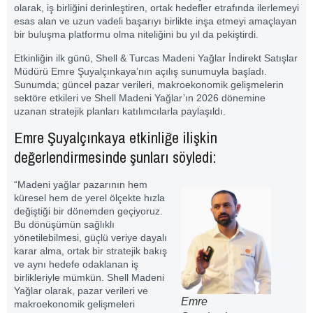
olarak, iş birliğini derinleştiren, ortak hedefler etrafında ilerlemeyi
esas alan ve uzun vadeli başarıyı birlikte inşa etmeyi amaçlayan
bir buluşma platformu olma niteliğini bu yıl da pekiştirdi.
Etkinliğin ilk günü,
Shell
& Turcas Madeni Yağlar İndirekt Satışlar
Müdürü Emre Şuyalçınkaya’nın açılış sunumuyla başladı.
Sunumda; güncel pazar verileri, makroekonomik gelişmelerin
sektöre etkileri ve Shell Madeni Yağlar’ın 2026 dönemine
uzanan stratejik planları katılımcılarla paylaşıldı.
Emre Şuyalçınkaya etkinliğe ilişkin
değerlendirmesinde şunları söyledi:
“Madeni yağlar pazarının hem
küresel hem de yerel ölçekte hızla
değiştiği bir dönemden geçiyoruz.
Bu dönüşümün sağlıklı
yönetilebilmesi, güçlü veriye dayalı
karar alma, ortak bir stratejik bakış
ve aynı hedefe odaklanan iş
birlikleriyle mümkün. Shell Madeni
Yağlar olarak, pazar verileri ve
Emre
makroekonomik gelişmeleri