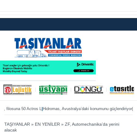
|
|
ilosuna 50 Actros L
Hidromas, Avustralya’daki konumunu güçlendiriyor
Enver G
TAŞIYANLAR
»
EN YENİLER
»
ZF, Automechanika’da yerini
alacak