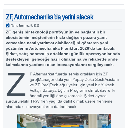
ZF, Automechanika’da yerini alacak
Tarih:
Temmuz 8, 2026
ZF, geniş bir teknoloji portföyünün ve bağlantılı bir
ekosistemin, müşterilerin hızla değişen pazara yanıt
vermesine nasıl yardımcı olabileceğini gösteren yeni
çözümlerini Automechanika Frankfurt 2026’da tanıtacak.
Şirket, satış sonrası iş ortaklarını günlük operasyonlarında
destekleyen, geleceğe hazır olmalarına ve rekabette önde
kalmalarına yardımcı olan inovasyonlarını sergileyecek.
Z
F Aftermarket fuarda servis ortakları için ZF
[pro]Manager’daki yeni Yapay Zeka Sesli Asistanı
ve ZF [pro]Tech ağı üyeleri için yeni bir Yüksek
Voltajlı Batarya Eğitim Programı olmak üzere iki
önemli yeniliği öne çıkaracak. Şirket ayrıca
sürdürülebilir TRW fren yağı da dahil olmak üzere frenleme
alanındaki inovasyonlarını da tanıtacak.