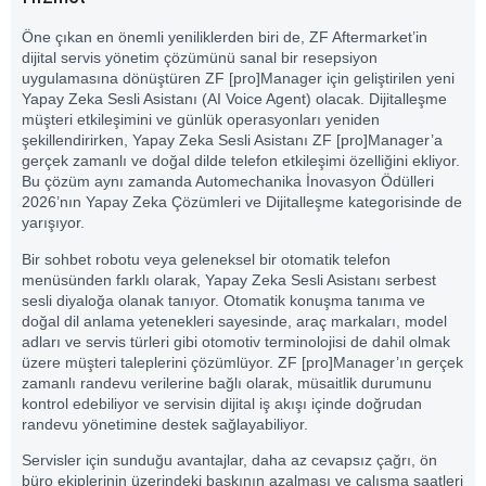
Öne çıkan en önemli yeniliklerden biri de, ZF Aftermarket’in
dijital servis yönetim çözümünü sanal bir resepsiyon
uygulamasına dönüştüren ZF [pro]Manager için geliştirilen yeni
Yapay Zeka Sesli Asistanı (AI Voice Agent) olacak. Dijitalleşme
müşteri etkileşimini ve günlük operasyonları yeniden
şekillendirirken, Yapay Zeka Sesli Asistanı ZF [pro]Manager’a
gerçek zamanlı ve doğal dilde telefon etkileşimi özelliğini ekliyor.
Bu çözüm aynı zamanda Automechanika İnovasyon Ödülleri
2026’nın Yapay Zeka Çözümleri ve Dijitalleşme kategorisinde de
yarışıyor.
Bir sohbet robotu veya geleneksel bir otomatik telefon
menüsünden farklı olarak, Yapay Zeka Sesli Asistanı serbest
sesli diyaloğa olanak tanıyor. Otomatik konuşma tanıma ve
doğal dil anlama yetenekleri sayesinde, araç markaları, model
adları ve servis türleri gibi otomotiv terminolojisi de dahil olmak
üzere müşteri taleplerini çözümlüyor. ZF [pro]Manager’ın gerçek
zamanlı randevu verilerine bağlı olarak, müsaitlik durumunu
kontrol edebiliyor ve servisin dijital iş akışı içinde doğrudan
randevu yönetimine destek sağlayabiliyor.
Servisler için sunduğu avantajlar, daha az cevapsız çağrı, ön
büro ekiplerinin üzerindeki baskının azalması ve çalışma saatleri