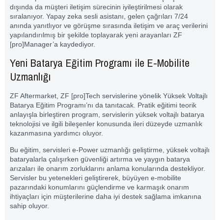
dışında da müşteri iletişim sürecinin iyileştirilmesi olarak
sıralanıyor. Yapay zeka sesli asistanı, gelen çağrıları 7/24
anında yanıtlıyor ve görüşme sırasında iletişim ve araç verilerini
yapılandırılmış bir şekilde toplayarak yeni arayanları ZF
[pro]Manager’a kaydediyor.
Yeni Batarya Eğitim Programı ile E-Mobilite
Uzmanlığı
ZF Aftermarket, ZF [pro]Tech servislerine yönelik Yüksek Voltajlı
Batarya Eğitim Programı’nı da tanıtacak. Pratik eğitimi teorik
anlayışla birleştiren program, servislerin yüksek voltajlı batarya
teknolojisi ve ilgili bileşenler konusunda ileri düzeyde uzmanlık
kazanmasına yardımcı oluyor.
Bu eğitim, servisleri e-Power uzmanlığı geliştirme, yüksek voltajlı
bataryalarla çalışırken güvenliği artırma ve yaygın batarya
arızaları ile onarım zorluklarını anlama konularında destekliyor.
Servisler bu yetenekleri geliştirerek, büyüyen e-mobilite
pazarındaki konumlarını güçlendirme ve karmaşık onarım
ihtiyaçları için müşterilerine daha iyi destek sağlama imkanına
sahip oluyor.