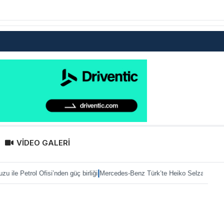
VİDEO GALERİ
|
|
isi’nden güç birliği
Mercedes-Benz Türk’te Heiko Selzam göreve başladı
Aybi