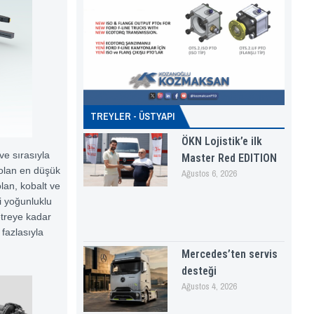
TREYLER - ÜSTYAPI
ÖKN Lojistik’e ilk
ve sırasıyla
Master Red EDITION
olan en düşük
Ağustos 6, 2026
olan, kobalt ve
i yoğunluklu
metreye kadar
 fazlasıyla
Mercedes’ten servis
desteği
Ağustos 4, 2026