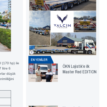
EN YENİLER
 (170 hp) ile
ÖKN Lojistik’e ilk
 litre 6
Master Red EDITION
rlar düşük
imliliğini