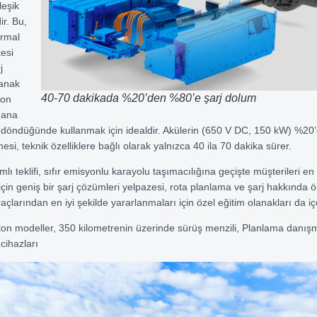
leşik
ir. Bu,
rmal
kesi
j
lanak
40-70 dakikada %20’den %80’e şarj dolum
yon
 ana
 döndüğünde kullanmak için idealdir. Akülerin (650 V DC, 150 kW) %20
lmesi, teknik özelliklere bağlı olarak yalnızca 40 ila 70 dakika sürer.
ı teklifi, sıfır emisyonlu karayolu taşımacılığına geçişte müşterileri en 
çin geniş bir şarj çözümleri yelpazesi, rota planlama ve şarj hakkında ö
açlarından en iyi şekilde yararlanmaları için özel eğitim olanakları da içe
ton modeller, 350 kilometrenin üzerinde sürüş menzili, Planlama danışm
cihazları