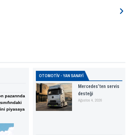
OTOMOTİV - YAN SANAYİ
Mercedes’ten servis
desteği
yon pazarında
Ağustos 4, 2026
sınıfındaki
sini piyasaya