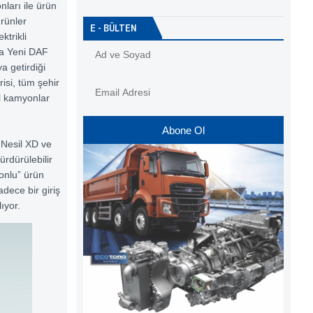
ları ile ürün
ürünler
E - BÜLTEN
ktrikli
nda Yeni DAF
a getirdiği
isi,
tüm şehir
il kamyonlar
Abone Ol
 Nesil XD ve
ürdürülebilir
yonlu” ürün
adece bir giriş
ıyor.