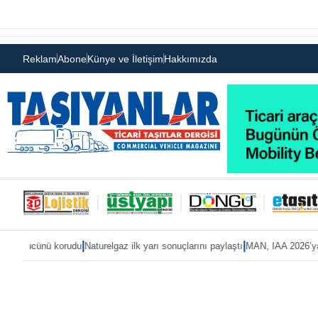
Reklam
Abone
Künye ve İletişim
Hakkımızda
|
|
orudu
Naturelgaz ilk yarı sonuçlarını paylaştı
MAN, IAA 2026’ya eTruck ailesiy