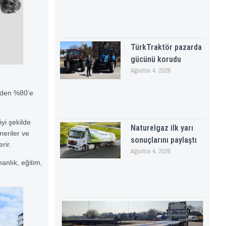
TürkTraktör pazarda
gücünü korudu
Ağustos 4, 2026
’den %80’e
iyi şekilde
Naturelgaz ilk yarı
neriler ve
sonuçlarını paylaştı
rir.
Ağustos 4, 2026
anlık, eğitim,