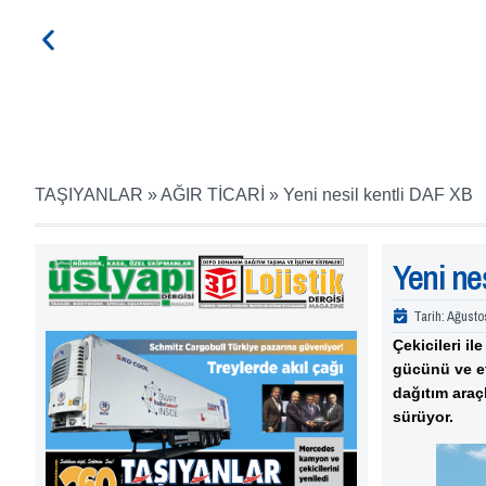
TAŞIYANLAR
»
AĞIR TİCARİ
»
Yeni nesil kentli DAF XB
Yeni ne
Tarih:
Ağusto
Çekicileri il
gücünü ve et
dağıtım araç
sürüyor.