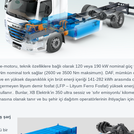
n e-motoru, teknik özelliklere bağlı olarak 120 veya 190 kW nominal güç 
Nm nominal tork sağlar (2600 ve 3500 Nm maksimum). DAF, mümkün 
ve en yüksek dayanıklılık için brüt enerji içeriği 141-282 kWh arasında 
rmeyen lityum demir fosfat (LFP – Lityum Ferro Fosfat) yüksek enerj
ullanır.. Bunlar, XB Elektrik’in 350 ultra sessiz ve ‘sıfır emisyonlu’ kilo
sına olanak tanır ve bu şehir içi dağıtım operatörlerinin ihtiyaçları için
ş şarj
ü bir