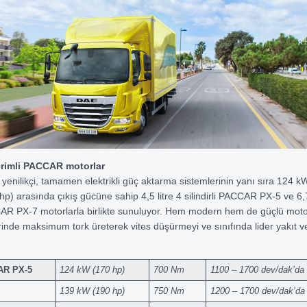
rimli PACCAR motorlar
yenilikçi, tamamen elektrikli güç aktarma sistemlerinin yanı sıra 124 kW
p) arasında çıkış gücüne sahip 4,5 litre 4 silindirli PACCAR PX-5 ve 6,7
CCAR PX-7 motorlarla birlikte sunuluyor. Hem modern hem de güçlü moto
rinde maksimum tork üreterek vites düşürmeyi ve sınıfında lider yakıt ver
AR PX-5
124 kW (170 hp)
700 Nm
1100 – 1700 dev/dak’da
139 kW (190 hp)
750 Nm
1200 – 1700 dev/dak’da