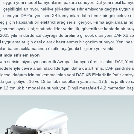
uygun yeni model kamyonlarını pazara sunuyor. Daf yeni nesil kamyon
çeşitliliğini artırıyor, nakliye şirketlerine sıfır emisyona geçişte uygun 
sunuyor. DAF’ın yeni seri XB kamyonları daha temiz bir gelecek ve ele
çiş için kapsamlı bir elektrikli araç serisi içeriyor. Firma açıklamaları
vresel ayak izini; sınıfında lider verimlilik, güvenlik ve konforla bir aray
 2023 yılının dördüncü çeyreğinde üretime girecek olan yeni DAF XB ser
el uygulamalar için özel olarak hazırlanmış bir çözüm sunuyor. Yeni nes
lan basın açıklamasında özetle aşağıdaki bilgilere yer verildi.
ğıtımda sıfır emisyon
myon serisini piyasaya sunan ilk Avrupalı kamyon üreticisi olan DAF, Yeni
modelleriyle çevre alanındaki liderliğini daha da artırmış. DAF şimdi de s
bölgesel dağıtım için mükemmel olan yeni DAF XB Elektrik ile “sıfır emis
da genişletiyor. 16 ve 19 tonluk modellerin yanı sıra, 17,5 inç jantlı ve s
 12 tonluk bir model de sunuluyor. Dingil mesafeleri 4,2 metreden başl