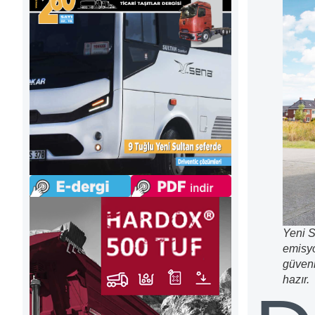
Yeni S
emisyo
güvenl
hazır.