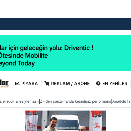
PİYASA
REKLAM / ABONE
EN YENİLER
|
|
le hazır
ZF’den şanzımanda kesintisiz performans
Anadolu Isuzu ile Petrol Of