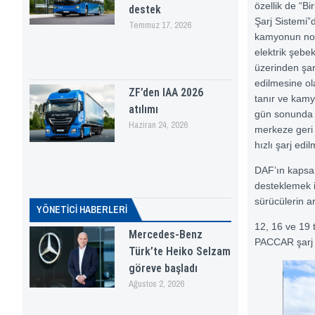
özellik de “Bir
destek
Şarj Sistemi”d
Temmuz 17, 2026
kamyonun no
elektrik şebe
üzerinden şar
edilmesine o
ZF’den IAA 2026
tanır ve kam
atılımı
gün sonunda
Haziran 24, 2026
merkeze geri
hızlı şarj edi
DAF’ın kapsaml
desteklemek i
sürücülerin ar
YÖNETICI HABERLERI
12, 16 ve 19 
Mercedes-Benz
PACCAR şarj 
Türk’te Heiko Selzam
göreve başladı
Ağustos 2, 2026