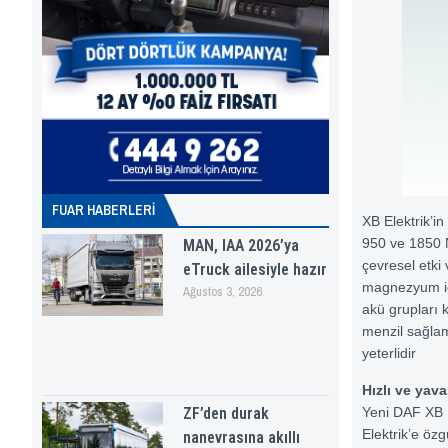
FUAR HABERLERI
XB Elektrik’i
950 ve 1850 
MAN, IAA 2026’ya
çevresel etki 
eTruck ailesiyle hazır
magnezyum içe
Ağustos 3, 2026
akü grupları k
menzil sağlama
yeterlidir
Hızlı ve yava
ZF’den durak
Yeni DAF XB
Elektrik’e özg
nanevrasına akıllı