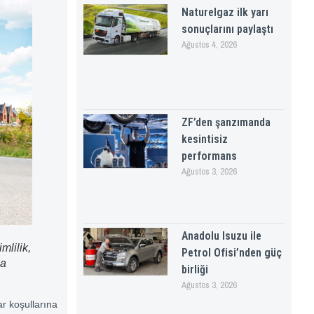
Naturelgaz ilk yarı
sonuçlarını paylaştı
Ağustos 4, 2026
ZF’den şanzımanda
kesintisiz
performans
Ağustos 3, 2026
Anadolu Isuzu ile
mlilik,
Petrol Ofisi’nden güç
na
birliği
Ağustos 3, 2026
ar koşullarına