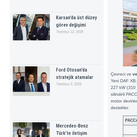
Karsan’da üst düzey
görev değişimi
Temmuz 12, 2026
Ford Otosan’da
Çevreci ve
ve
stratejik atamalar
Yeni DAF XB; 
Temmuz 3, 2026
227 kW (310 h
silindirli PA
motor devirle
destekler.
PACC
Mercedes-Benz
Türk’te iletişim