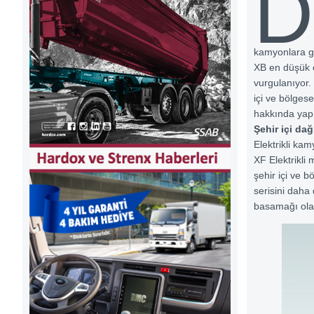
D
kamyonlara ge
XB en düşük çe
vurgulanıyor.
içi ve bölges
hakkında yapı
Şehir içi da
Elektrikli ka
XF Elektrikli 
şehir içi ve 
serisini daha 
basamağı olan