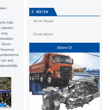
niden
E - BÜLTEN
orlu hale
 alanları,
i araç
lulukları
. Sezon
Abone Ol
ci boyunca
 yönlendirme
 için şarj
alanabildiği