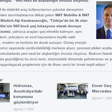
noğlu: “Yeni nesil bir alışkanlığın öncüsü oluyoruz.”
le elektrikli araç kullanıcılarının yolculuk deneyimini
den tanımladıklarına dikkat çeken
WAT Mobilite & WAT
 Müdürü Alp Karahasanoğlu,
“
Türkiye’de bir ilk olan
ite’nin 500’üncü şarj lokasyonu olarak devreye
sisimiz
, yalnızca araçları şarj etmekle kalmıyor; aynı
rin, yolcuların ve evcil hayvanların keyifle vakit
i, modern ve konforlu bir durak sunuyor. Güneş enerjisi
pımız sayesinde sürdürülebilirliği merkeze alıyor, çevresel etkileri azalt
 yolculuklarda yeni nesil bir alışkanlığın öncüsü oluyoruz. Bodrum-İstanb
ta geçirdiğimiz bu öncü tesis, önümüzdeki dönemde şehirlerarası ve şeh
aygınlaşacak projelerimiz için de ilham verici bir örnek teşkil ediyor.”
ar:
Hidromas,
Enver Geç
Avustralya’daki
Mercedes
konumunu
Ağustos 7, 2026
güçlendiriyor
Ağustos 7, 2026