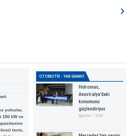
OTOMOTİV - YAN SANAYİ
Hidromas,
Avustralya’daki
meti
konumunu
güçlendiriyor
e yolcular,
Ağustos 7, 2026
et 180 kW ve
kapasitesine
 öncü tesis,
Mercedes’ten servis