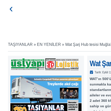
TAŞIYANLAR
»
EN YENİLER
»
Wat Şarj Hub tesisi Muğla’
Wat Şar
Tarih:
Eylül 1
WAT’ın 500’ü
sunmakla kal
standartları
aileler ve ev
2 adet 360 k
sahip ve gün