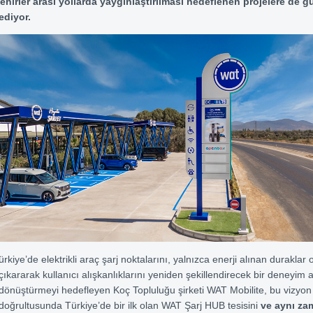
şehirler arası yollarda yaygınlaştırılması hedeflenen projelere de g
ediyor.
ürkiye’de elektrikli araç şarj noktalarını, yalnızca enerji alınan duraklar
çıkararak kullanıcı alışkanlıklarını yeniden şekillendirecek bir deneyim 
dönüştürmeyi hedefleyen Koç Topluluğu şirketi WAT Mobilite, bu vizyon
doğrultusunda Türkiye’de bir ilk olan WAT Şarj HUB tesisini
ve aynı z