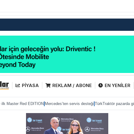
PİYASA
REKLAM / ABONE
EN YENİLER
|
|
|
Red EDITION
Mercedes’ten servis desteği
TürkTraktör pazarda gücünü korudu