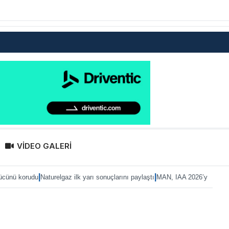
VİDEO GALERİ
|
Naturelgaz ilk yarı sonuçlarını paylaştı
MAN, IAA 2026’ya eTruck ailesiyle haz