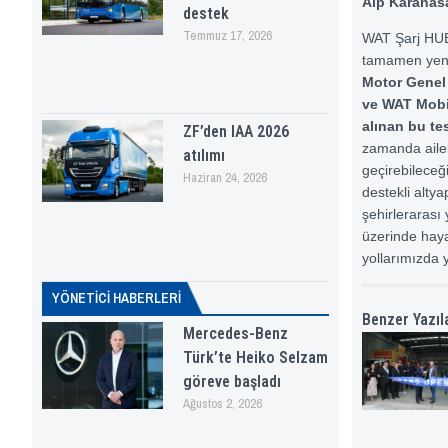
Alp Karahasa
destek
Temmuz 17, 2026
WAT Şarj HUB i
tamamen yeni
Motor Genel
ve WAT Mobil
alınan bu te
ZF’den IAA 2026
zamanda ailele
atılımı
geçirebileceğ
Haziran 24, 2026
destekli altya
şehirlerarası
üzerinde haya
yollarımızda y
YÖNETICI HABERLERI
Benzer Yazıl
Mercedes-Benz
Türk’te Heiko Selzam
göreve başladı
Ağustos 2, 2026