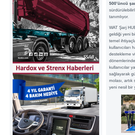
500’üncü şa
sürdürülebilir
tanımlıyor.
WAT Şarj HUB, 
geldiği yeni b
temel ihtiyaçl
kullanıcıları 
destekleme vi
dönemlerinde,
kullanıcılar 
sağlayarak güv
molası, artık 
yeni nesil bir