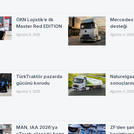
ÖKN Lojistik’e ilk
Mercedes’
Master Red EDITION
desteği
Ağustos 6, 2026
Ağustos 4, 2026
TürkTraktör pazarda
Naturelgaz 
gücünü korudu
sonuçlarını
Ağustos 4, 2026
Ağustos 4, 2026
MAN, IAA 2026’ya
ZF’den şa
eTruck ailesiyle hazır
kesintisiz