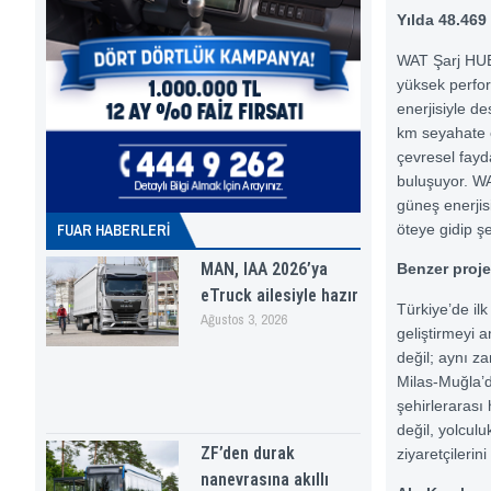
Yılda 48.469 
WAT Şarj HUB,
yüksek perfor
enerjisiyle de
km seyahate 
çevresel fayd
buluşuyor. W
güneş enerjis
FUAR HABERLERI
öteye gidip şe
MAN, IAA 2026’ya
Benzer proje
eTruck ailesiyle hazır
Türkiye’de ilk
Ağustos 3, 2026
geliştirmeyi 
değil; aynı za
Milas-Muğla’d
şehirlerarası 
değil, yolculu
ZF’den durak
ziyaretçilerin
nanevrasına akıllı