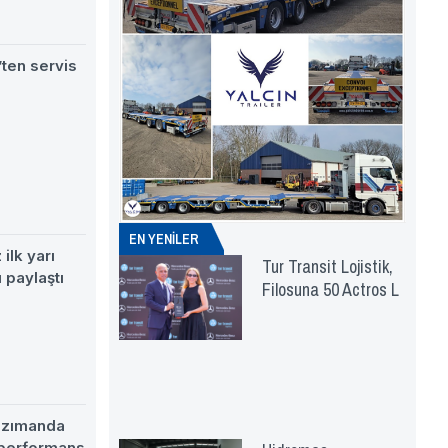
ten servis
EN YENİLER
ilk yarı
Tur Transit Lojistik,
 paylaştı
Filosuna 50 Actros L
nzımanda
 performans