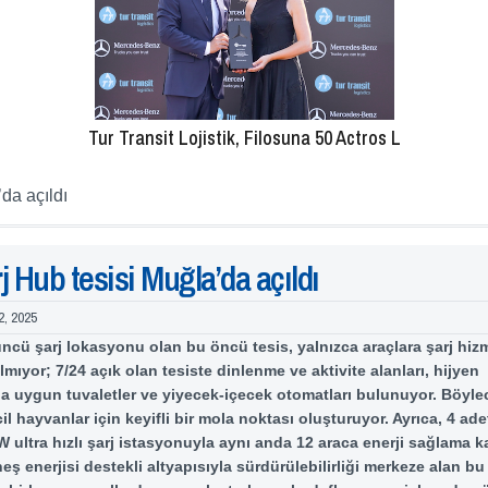
Tur Transit Lojistik, Filosuna 50 Actros L
da açıldı
j Hub tesisi Muğla’da açıldı
2, 2025
ncü şarj lokasyonu olan bu öncü tesis, yalnızca araçlara şarj hiz
mıyor; 7/24 açık olan tesiste dinlenme ve aktivite alanları, hijyen
na uygun tuvaletler ve yiyecek-içecek otomatları bulunuyor. Böylec
cil hayvanlar için keyifli bir mola noktası oluşturuyor. Ayrıca, 4 ad
W ultra hızlı şarj istasyonuyla aynı anda 12 araca enerji sağlama 
eş enerjisi destekli altyapısıyla sürdürülebilirliği merkeze alan bu