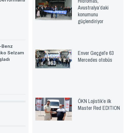
Hidromas,
Avustralya’daki
konumunu
güçlendiriyor
-Benz
Enver Geçgel’e 63
eiko Selzam
Mercedes otobüs
şladı
ÖKN Lojistik’e ilk
Master Red EDITION