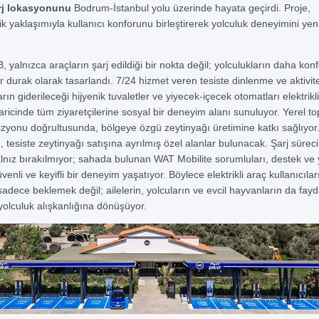
rj lokasyonunu
Bodrum-İstanbul yolu üzerinde hayata geçirdi. Proje,
lik yaklaşımıyla kullanıcı konforunu birleştirerek yolculuk deneyimini ye
yalnızca araçların şarj edildiği bir nokta değil; yolculukların daha konf
ir durak olarak tasarlandı. 7/24 hizmet veren tesiste dinlenme ve aktivite
arın giderileceği hijyenik tuvaletler ve yiyecek-içecek otomatları elektrikl
haricinde tüm ziyaretçilerine sosyal bir deneyim alanı sunuluyor. Yerel top
zyonu doğrultusunda, bölgeye özgü zeytinyağı üretimine katkı sağlıyor
 tesiste zeytinyağı satışına ayrılmış özel alanlar bulunacak. Şarj süre
yalnız bırakılmıyor; sahada bulunan WAT Mobilite sorumluları, destek ve
enli ve keyifli bir deneyim yaşatıyor. Böylece elektrikli araç kullanıcıları
sadece beklemek değil; ailelerin, yolcuların ve evcil hayvanların da fayd
 yolculuk alışkanlığına dönüşüyor.