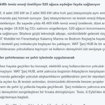
kWh temiz enerji üretiliyor
520 ağaca eşdeğer fayda sağlanıyor
 4 adet 180 kW ve 2 adet 360 kW ultra hızlı şarj istasyonuyla aynı an
mansla şarj hizmeti sunuyor. Şarj istasyonlarının ve tesisin enerji ihtiy
stekleniyor. Bu sayede yılda 48.469 kWh temiz enerji üretilerek; dizel a
eş değer 18.926 kg CO₂ salınımı engelleniyor, 520 ağacın korunmasın
a sağlanıyor. Böylece güçlü teknolojik altyapı, sürdürülebilir gelecek vi
AT Mobilite’nin Fenerbahçe Kalamış Marina ve Bodrum Koçtaş’ta hayata
i destekli şarj noktalarıyla başlayan bu yaklaşım, WAT Şarj HUB ile bir
hirlerarası yolculuklara taşınıyor ve kullanıcı deneyimini üst seviyeye çı
ler şehirlerarası ve şehir içlerinde uygulanacak
 kez hayata geçirilen bu konsept, elektrikli araç kullanıcılarının yolculu
amaçlıyor. WAT Şarj HUB, artık yalnızca bugünün ihtiyaçlarını karşılayan 
manda geleceğin yolculuk alışkanlıklarını şekillendiren yeni bir standart
a açılan bu ilk tesisin ardından, önümüzdeki dönemde benzer projele
hem de şehir içi yollarda hayata geçirilecek. Şarj molalarını yalnızca en
k deneyimini zenginleştiren bir fırsata dönüştürüyor. Tesis, 6 Eylül’den it
i ağırlamaya başladı.