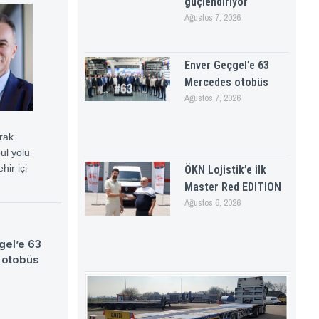
güçlendiriyor
Ağustos 7, 2026
Enver Geçgel’e 63
Mercedes otobüs
Ağustos 7, 2026
arak
ul yolu
ir içi
ÖKN Lojistik’e ilk
Master Red EDITION
Ağustos 6, 2026
gel’e 63
 otobüs