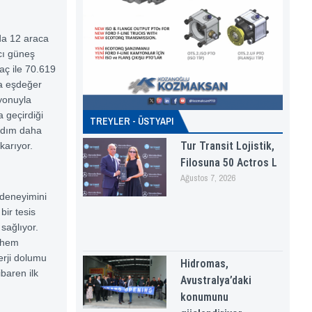
da 12 araca
acı güneş
raç ile 70.619
a eşdeğer
zyonuyla
 geçirdiği
TREYLER - ÜSTYAPI
 adım daha
Tur Transit Lojistik,
karıyor.
Filosuna 50 Actros L
Ağustos 7, 2026
k deneyimini
bir tesis
 sağlıyor.
r hem
erji dolumu
Hidromas,
ibaren ilk
Avustralya’daki
konumunu