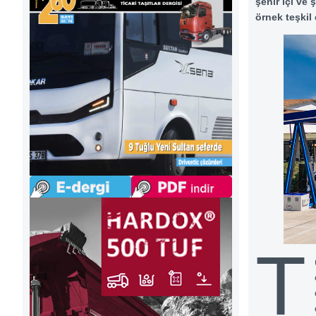
şehir içi ve 
örnek teşkil 
T