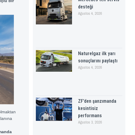
üçlü bir
desteği
Ağustos 4, 2026
Naturelgaz ilk yarı
sonuçlarını paylaştı
Ağustos 4, 2026
ZF’den şanzımanda
kesintisiz
 olmaktan
performans
alanına
Ağustos 3, 2026
amanda