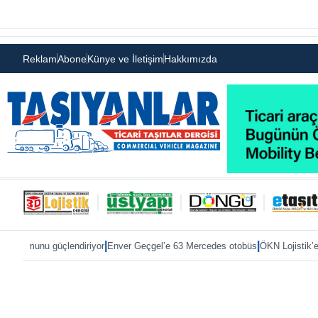
Reklam
Abone
Künye ve İletişim
Hakkımızda
|
|
çlendiriyor
Enver Geçgel’e 63 Mercedes otobüs
ÖKN Lojistik’e ilk Master 