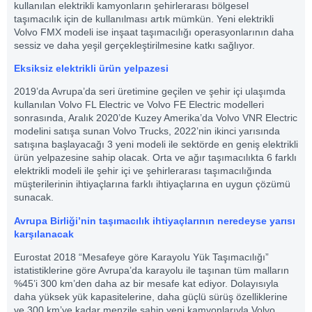
kullanılan elektrikli kamyonların şehirlerarası bölgesel
taşımacılık için de kullanılması artık mümkün. Yeni elektrikli
Volvo FMX modeli ise inşaat taşımacılığı operasyonlarının daha
sessiz ve daha yeşil gerçekleştirilmesine katkı sağlıyor.
Eksiksiz elektrikli ürün yelpazesi
2019’da Avrupa’da seri üretimine geçilen ve şehir içi ulaşımda
kullanılan Volvo FL Electric ve Volvo FE Electric modelleri
sonrasında, Aralık 2020’de Kuzey Amerika’da Volvo VNR Electric
modelini satışa sunan Volvo Trucks, 2022’nin ikinci yarısında
satışına başlayacağı 3 yeni modeli ile sektörde en geniş elektrikli
ürün yelpazesine sahip olacak. Orta ve ağır taşımacılıkta 6 farklı
elektrikli modeli ile şehir içi ve şehirlerarası taşımacılığında
müşterilerinin ihtiyaçlarına farklı ihtiyaçlarına en uygun çözümü
sunacak.
Avrupa Birliği’nin taşımacılık ihtiyaçlarının neredeyse yarısı
karşılanacak
Eurostat 2018 “Mesafeye göre Karayolu Yük Taşımacılığı”
istatistiklerine göre Avrupa’da karayolu ile taşınan tüm malların
%45’i 300 km’den daha az bir mesafe kat ediyor. Dolayısıyla
daha yüksek yük kapasitelerine, daha güçlü sürüş özelliklerine
ve 300 km’ye kadar menzile sahip yeni kamyonlarıyla Volvo