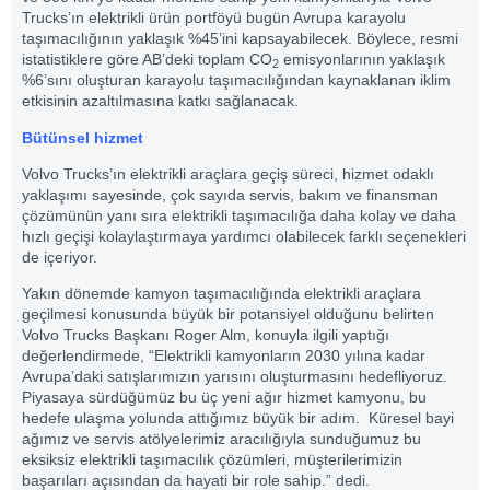
Trucks’ın elektrikli ürün portföyü bugün Avrupa karayolu
taşımacılığının yaklaşık %45’ini kapsayabilecek. Böylece, resmi
istatistiklere göre AB’deki toplam CO
emisyonlarının yaklaşık
2
%6’sını oluşturan karayolu taşımacılığından kaynaklanan iklim
etkisinin azaltılmasına katkı sağlanacak.
Bütünsel hizmet
Volvo Trucks’ın elektrikli araçlara geçiş süreci, hizmet odaklı
yaklaşımı sayesinde, çok sayıda servis, bakım ve finansman
çözümünün yanı sıra elektrikli taşımacılığa daha kolay ve daha
hızlı geçişi kolaylaştırmaya yardımcı olabilecek farklı seçenekleri
de içeriyor.
Yakın dönemde kamyon taşımacılığında elektrikli araçlara
geçilmesi konusunda büyük bir potansiyel olduğunu belirten
Volvo Trucks Başkanı Roger Alm, konuyla ilgili yaptığı
değerlendirmede, “Elektrikli kamyonların 2030 yılına kadar
Avrupa’daki satışlarımızın yarısını oluşturmasını hedefliyoruz.
Piyasaya sürdüğümüz bu üç yeni ağır hizmet kamyonu, bu
hedefe ulaşma yolunda attığımız büyük bir adım. Küresel bayi
ağımız ve servis atölyelerimiz aracılığıyla sunduğumuz bu
eksiksiz elektrikli taşımacılık çözümleri, müşterilerimizin
başarıları açısından da hayati bir role sahip.” dedi.