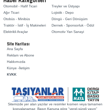
Haber Kategorileri
Otomobil - Hafif Ticari
Treyler ve Üstyapı
Ağır Ticari
Lojistik - Depo
Otobüs - Minibüs
Döngü - Geri Dönüşüm
Traktör - İstif - İş Makineleri
Dernek - Sponsorluk - Ödül
Elektrikli Araçlar
Otomotiv Yan Sanayi
Site Haritası
Ana Sayfa
Reklam ve Abone
Hakkımızda
Künye -İletişim
KVKK
Sitemizde yer alan yazılar ve resimler kısmen veya tamamen
kopyalanamaz. Basın Kanuna göre “yerel-süreli yayın”