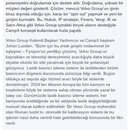
potansiyelini doğrulamak için destek aldı. Doğrulama, yüksek bir
müşteri değeri gösterdi. Çözüm, mevcut Volvo Group’un işinin
biraz dışında olduğu için, karar bir “spin out” yapmak ve yeni bir
girişim kurmaktı. Bu, Hukuk, IP stratejisi, Finans, Vergi, İK ve
Satın Alma gibi Volvo Group içindeki birçok alanın desteğiyle
CampX konsepti kullanılarak hızla yapıldı.
Volvo Group Kıdemli Başkan Yardımcısı ve CampX başkanı
Johan Lunden, “Bizim için bu ortak girişim mükemmel bir
eşleşme – Fyrqom’un yenilikçi çözümü, Volvo Group’un
kaynakları ve teknoloji deneyimimiz aracılığıyla daha büyük
ölçekte olumlu bir etki yaratmak için büyük bir potansiyel
görüyoruz. Lastik basıncı izleme sistemi ile lastiklerden birinin
basıncının düşmesi durumunda sürücüye bilgi verilir. Bugün
oldukça az sayıda ağır hizmet aracı böyle bir sistemle
donatılmıştır. 2024’ten itibaren Avrupa’da tüm kamyon ve
treylerlerin böyle bir sisteme sahip olması yönünde yasal bir
talep var. Günümüzde lastik basıncı izleme sistemi, her
kamyonda üretildiğinde ve bir atölyede lastik değiştirildiğinde
manuel olarak kalibre edilmelidir. Bir Volvo Group mühendisi
olan Roman Iustin’in, otomatik bir kalibrasyon sistemi ile bu
işlemin nasıl daha verimli hale getirilebileceği konusunda bir fikri
vardı.