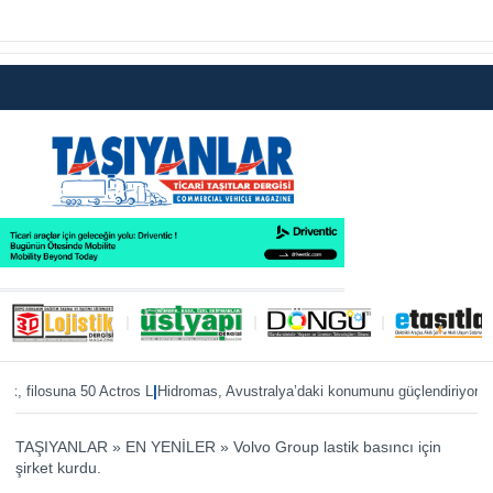
|
|
 filosuna 50 Actros L
Hidromas, Avustralya’daki konumunu güçlendiriyor
Enver
TAŞIYANLAR
»
EN YENİLER
»
Volvo Group lastik basıncı için
şirket kurdu.