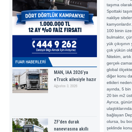
taşıma olarak
Spottaki taşı
nakliye sitele
kamyonlardır.
100 binin üze
bulmaktır, çü
yük çıkışının
çok yükün old
Nitekim, artı
FUAR HABERLERI
gerçek-zamanl
global ölçekt
MAN, IAA 2026’ya
diğer konu da,
eTruck ailesiyle hazır
etkileri nede
Ağustos 3, 2026
ayında, 5 bin
20 bin m2 üst
Ayrıca, günüm
ulaştıklarında
bağlayan DepO
ZF’den durak
olursa, bu bo
şeklinde konu
nanevrasına akıllı