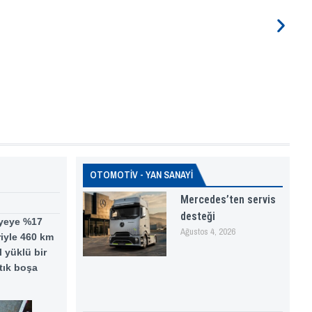
OTOMOTİV - YAN SANAYİ
Mercedes’ten servis
desteği
iyeye %17
Ağustos 4, 2026
riyle 460 km
l yüklü bir
tık boşa