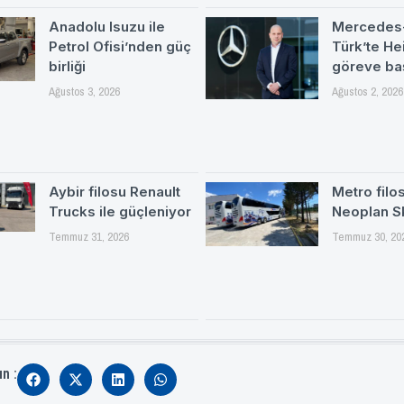
Anadolu Isuzu ile
Mercedes
Petrol Ofisi’nden güç
Türk’te H
birliği
göreve ba
Ağustos 3, 2026
Ağustos 2, 2026
Aybir filosu Renault
Metro filo
Trucks ile güçleniyor
Neoplan S
Temmuz 31, 2026
Temmuz 30, 20
ın :