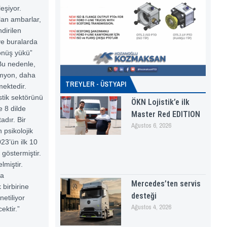
eşiyor.
ılan ambarlar,
dirilen
ve buralarda
önüş yükü”
 Bu nedenle,
amyon, daha
TREYLER - ÜSTYAPI
mektedir.
stik sektörünü
ÖKN Lojistik’e ilk
e 8 dilde
Master Red EDITION
dır. Bir
Ağustos 6, 2026
 psikolojik
23’ün ilk 10
göstermiştir.
miştir.
ğa
Mercedes’ten servis
 birbirine
desteği
etiliyor
Ağustos 4, 2026
ektir.”