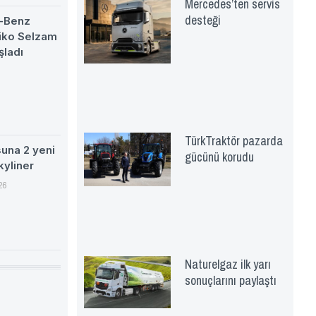
Mercedes’ten servis
desteği
-Benz
eiko Selzam
şladı
TürkTraktör pazarda
suna 2 yeni
gücünü korudu
kyliner
26
Naturelgaz ilk yarı
sonuçlarını paylaştı