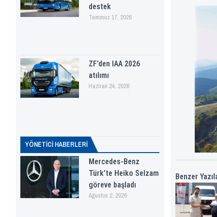
destek
Temmuz 17, 2026
ZF’den IAA 2026
atılımı
Haziran 24, 2026
YÖNETICI HABERLERI
Mercedes-Benz
Türk’te Heiko Selzam
Benzer Yazıl
göreve başladı
Ağustos 2, 2026