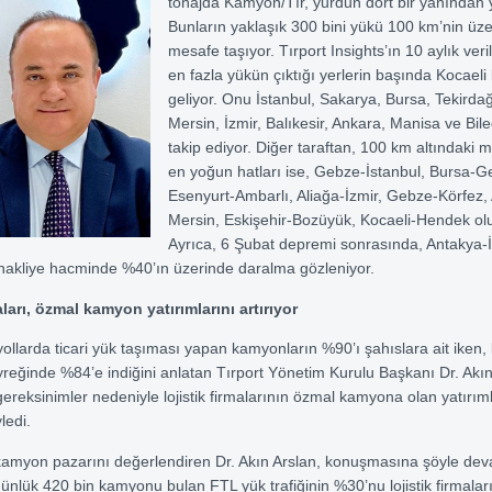
tonajda Kamyon/Tır, yurdun dört bir yanından y
Bunların yaklaşık 300 bini yükü 100 km’nin üze
mesafe taşıyor. Tırport Insights’ın 10 aylık veri
en fazla yükün çıktığı yerlerin başında Kocaeli
geliyor. Onu İstanbul, Sakarya, Bursa, Tekirda
Mersin, İzmir, Balıkesir, Ankara, Manisa ve Bile
takip ediyor. Diğer taraftan, 100 km altındaki 
en yoğun hatları ise, Gebze-İstanbul, Bursa-G
Esenyurt-Ambarlı, Aliağa-İzmir, Gebze-Körfez,
Mersin, Eskişehir-Bozüyük, Kocaeli-Hendek olu
Ayrıca, 6 Şubat depremi sonrasında, Antakya-
nakliye hacminde %40’ın üzerinde daralma gözleniyor.
aları, özmal kamyon yatırımlarını artırıyor
yollarda ticari yük taşıması yapan kamyonların %90’ı şahıslara ait iken,
reğinde %84’e indiğini anlatan Tırport Yönetim Kurulu Başkanı Dr. Akın
gereksinimler nedeniyle lojistik firmalarının özmal kamyona olan yatırıml
yledi.
amyon pazarını değerlendiren Dr. Akın Arslan, konuşmasına şöyle deva
günlük 420 bin kamyonu bulan FTL yük trafiğinin %30’nu lojistik firmaları