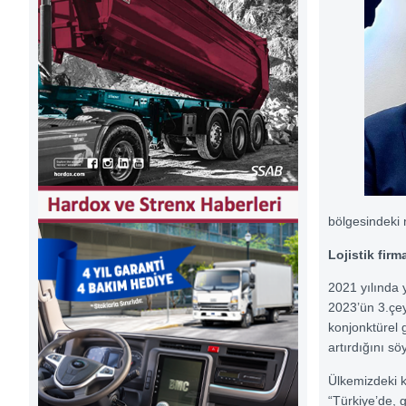
bölgesindeki 
Lojistik firm
2021 yılında 
2023’ün 3.çey
konjonktürel 
artırdığını sö
Ülkemizdeki k
“Türkiye’de, 