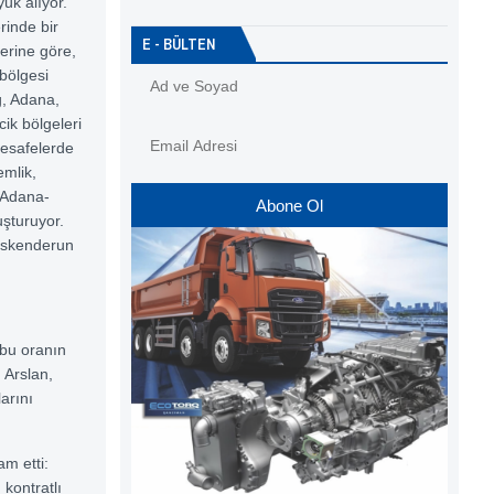
ük alıyor.
rinde bir
E - BÜLTEN
lerine göre,
 bölgesi
ğ, Adana,
cik bölgeleri
mesafelerde
emlik,
 Adana-
Abone Ol
şturuyor.
İskenderun
 bu oranın
 Arslan,
arını
m etti:
 kontratlı