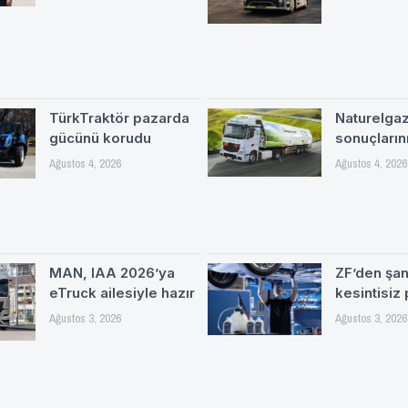
TürkTraktör pazarda
Naturelgaz 
gücünü korudu
sonuçlarını
Ağustos 4, 2026
Ağustos 4, 2026
MAN, IAA 2026’ya
ZF’den şa
eTruck ailesiyle hazır
kesintisiz
Ağustos 3, 2026
Ağustos 3, 2026