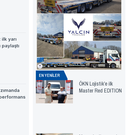
ilk yarı
 paylaştı
EN YENİLER
ÖKN Lojistik’e ilk
Master Red EDITION
nzımanda
 performans