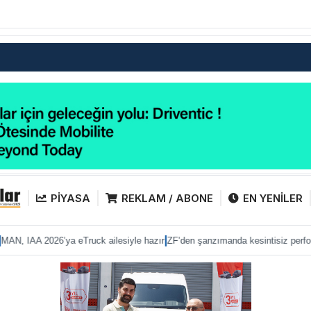
PİYASA
REKLAM / ABONE
EN YENİLER
|
|
’ya eTruck ailesiyle hazır
ZF’den şanzımanda kesintisiz performans
Anadolu 