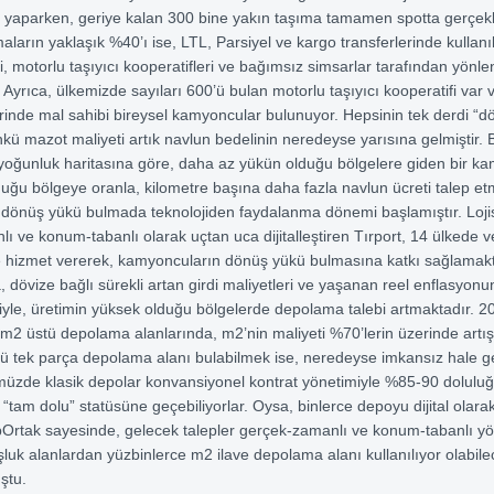
 yaparken, geriye kalan 300 bine yakın taşıma tamamen spotta gerçekl
maların yaklaşık %40’ı ise, LTL, Parsiyel ve kargo transferlerinde kullan
ri, motorlu taşıyıcı kooperatifleri ve bağımsız simsarlar tarafından yönlen
 Ayrıca, ülkemizde sayıları 600’ü bulan motorlu taşıyıcı kooperatifi var 
rinde mal sahibi bireysel kamyoncular bulunuyor. Hepsinin tek derdi “d
nkü mazot maliyeti artık navlun bedelinin neredeyse yarısına gelmiştir.
 yoğunluk haritasına göre, daha az yükün olduğu bölgelere giden bir k
uğu bölgeye oranla, kilometre başına daha fazla navlun ücreti talep et
k dönüş yükü bulmada teknolojiden faydalanma dönemi başlamıştır. Loji
ı ve konum-tabanlı olarak uçtan uca dijitalleştiren Tırport, 14 ülkede v
e hizmet vererek, kamyoncuların dönüş yükü bulmasına katkı sağlamakta
 dövize bağlı sürekli artan girdi maliyetleri ve yaşanan reel enflasyonun
niyle, üretimin yüksek olduğu bölgelerde depolama talebi artmaktadır. 20
 m2 üstü depolama alanlarında, m2’nin maliyeti %70’lerin üzerinde artış 
ü tek parça depolama alanı bulabilmek ise, neredeyse imkansız hale gel
üzde klasik depolar konvansiyonel kontrat yönetimiyle %85-90 dolulu
 “tam dolu” statüsüne geçebiliyorlar. Oysa, binlerce depoyu dijital olarak
rtak sayesinde, gelecek talepler gerçek-zamanlı ve konum-tabanlı yön
şluk alanlardan yüzbinlerce m2 ilave depolama alanı kullanılıyor olabilec
ştu.