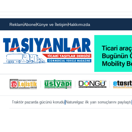
Reklam
Abone
Künye ve İletişim
Hakkımızda
|
|
 pazarda gücünü korudu
Naturelgaz ilk yarı sonuçlarını paylaştı
MAN, IAA 2026