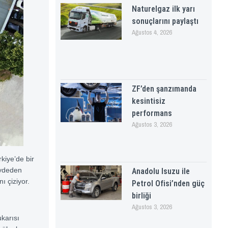
Naturelgaz ilk yarı
sonuçlarını paylaştı
Ağustos 4, 2026
ZF’den şanzımanda
kesintisiz
performans
Ağustos 3, 2026
kiye’de bir
aydeden
Anadolu Isuzu ile
ını çiziyor.
Petrol Ofisi’nden güç
birliği
Ağustos 3, 2026
karısı