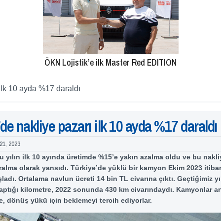
ÖKN Lojistik’e ilk Master Red EDITION
ilk 10 ayda %17 daraldı
de nakliye pazarı ilk 10 ayda %17 daraldı
21, 2023
u yılın ilk 10 ayında üretimde %15’e yakın azalma oldu ve bu nakl
ralma olarak yansıdı. Türkiye’de yüklü bir kamyon Ekim 2023 itiba
adı. Ortalama navlun ücreti 14 bin TL civarına çıktı. Geçtiğimiz yı
ptığı kilometre, 2022 sonunda 430 km civarındaydı. Kamyonlar ar
e, dönüş yükü için beklemeyi tercih ediyorlar.