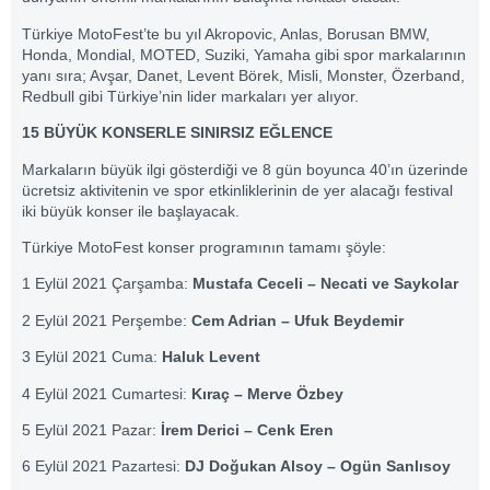
Türkiye MotoFest’te bu yıl Akropovic, Anlas, Borusan BMW,
Honda, Mondial, MOTED, Suziki, Yamaha gibi spor markalarının
yanı sıra; Avşar, Danet, Levent Börek, Misli, Monster, Özerband,
Redbull gibi Türkiye’nin lider markaları yer alıyor.
15 BÜYÜK KONSERLE SINIRSIZ EĞLENCE
Markaların büyük ilgi gösterdiği ve 8 gün boyunca 40’ın üzerinde
ücretsiz aktivitenin ve spor etkinliklerinin de yer alacağı festival
iki büyük konser ile başlayacak.
Türkiye MotoFest konser programının tamamı şöyle:
1 Eylül 2021 Çarşamba:
Mustafa Ceceli – Necati ve Saykolar
2 Eylül 2021 Perşembe:
Cem Adrian – Ufuk Beydemir
3 Eylül 2021 Cuma:
Haluk Levent
4 Eylül 2021 Cumartesi:
Kıraç – Merve Özbey
5 Eylül 2021 Pazar:
İrem Derici – Cenk Eren
6 Eylül 2021 Pazartesi:
DJ Doğukan Alsoy – Ogün Sanlısoy