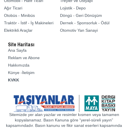
Otomobil - Hafif Ticari
Treyler ve Üstyapı
Ağır Ticari
Lojistik - Depo
Otobüs - Minibüs
Döngü - Geri Dönüşüm
Traktör - İstif - İş Makineleri
Dernek - Sponsorluk - Ödül
Elektrikli Araçlar
Otomotiv Yan Sanayi
Site Haritası
Ana Sayfa
Reklam ve Abone
Hakkımızda
Künye -İletişim
KVKK
Sitemizde yer alan yazılar ve resimler kısmen veya tamamen
kopyalanamaz. Basın Kanuna göre “yerel-süreli yayın”
kapsamındadır. Basın kanunu ve fikir sanat eserleri kapsamında