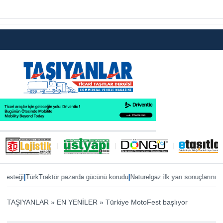
|
|
teği
TürkTraktör pazarda gücünü korudu
Naturelgaz ilk yarı sonuçlarını paylaş
TAŞIYANLAR
»
EN YENİLER
»
Türkiye MotoFest başlıyor