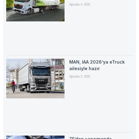
Ağustos 4, 2026
MAN, IAA 2026’ya eTruck
ailesiyle hazır
Ağustos 3, 2026
ZF’den şanzımanda