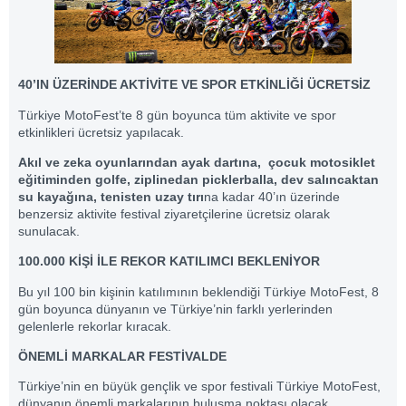
40’IN ÜZERİNDE AKTİVİTE VE SPOR ETKİNLİĞİ ÜCRETSİZ
Türkiye MotoFest’te 8 gün boyunca tüm aktivite ve spor
etkinlikleri ücretsiz yapılacak.
Akıl ve zeka oyunlarından ayak dartına, çocuk motosiklet
eğitiminden golfe, ziplinedan picklerballa, dev salıncaktan
su kayağına, tenisten uzay tırı
na kadar 40’ın üzerinde
benzersiz aktivite festival ziyaretçilerine ücretsiz olarak
sunulacak.
100.000 KİŞİ İLE REKOR KATILIMCI BEKLENİYOR
Bu yıl 100 bin kişinin katılımının beklendiği Türkiye MotoFest, 8
gün boyunca dünyanın ve Türkiye’nin farklı yerlerinden
gelenlerle rekorlar kıracak.
ÖNEMLİ MARKALAR FESTİVALDE
Türkiye’nin en büyük gençlik ve spor festivali Türkiye MotoFest,
dünyanın önemli markalarının buluşma noktası olacak.