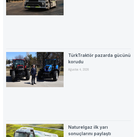
TürkTraktör pazarda gücünü
korudu
Ağustos 4, 2026
Naturelgaz ilk yarı
sonuçlarını paylaştı