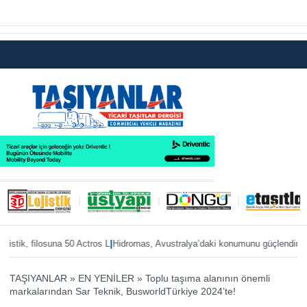
|
|
tik, filosuna 50 Actros L
Hidromas, Avustralya’daki konumunu güçlendiriyor
En
TAŞIYANLAR
»
EN YENİLER
»
Toplu taşıma alanının önemli
markalarından Sar Teknik, BusworldTürkiye 2024’te!