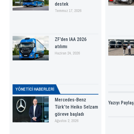
destek
Temmuz 17, 2026
ZF’den IAA 2026
atılımı
Haziran 24, 2026
YÖNETICI HABERLERI
Mercedes-Benz
Yazıyı Paylaş
Türk’te Heiko Selzam
göreve başladı
Ağustos 2, 2026