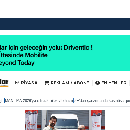
PİYASA
REKLAM / ABONE
EN YENİLER
|
|
2026’ya eTruck ailesiyle hazır
ZF’den şanzımanda kesintisiz performans
Anad