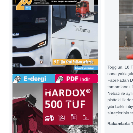
Togg’un, 18 T
sona yaklaşılı
Fabrikadan Da
tamamlandı. 
Nebati ile ay
pistteki ilk d
gibi farklı ih
süreçlerinin 
Rakamlarla 