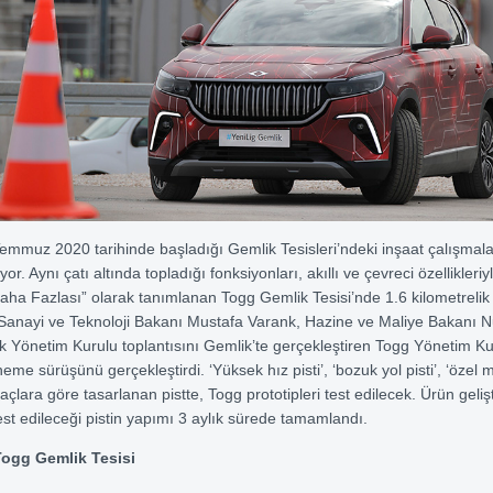
emmuz 2020 tarihinde başladığı Gemlik Tesisleri’ndeki inşaat çalışmala
yor. Aynı çatı altında topladığı fonksiyonları, akıllı ve çevreci özellikleriyl
ha Fazlası” olarak tanımlanan Togg Gemlik Tesisi’nde 1.6 kilometrelik t
Sanayi ve Teknoloji Bakanı Mustafa Varank, Hazine ve Maliye Bakanı 
lık Yönetim Kurulu toplantısını Gemlik’te gerçekleştiren Togg Yönetim Ku
eneme sürüşünü gerçekleştirdi. ‘Yüksek hız pisti’, ‘bozuk yol pisti’, ‘özel 
tiyaçlara göre tasarlanan pistte, Togg prototipleri test edilecek. Ürün geliş
test edileceği pistin yapımı 3 aylık sürede tamamlandı.
Togg Gemlik Tesisi