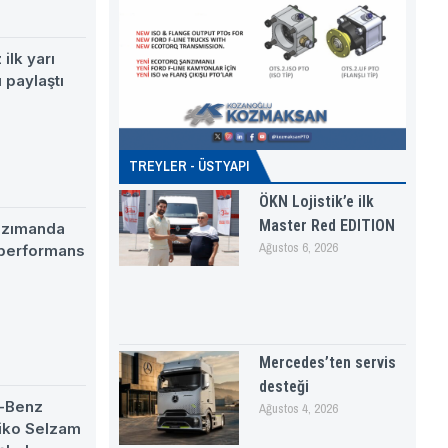
ilk yarı
 paylaştı
TREYLER - ÜSTYAPI
ÖKN Lojistik’e ilk
Master Red EDITION
nzımanda
Ağustos 6, 2026
 performans
Mercedes’ten servis
desteği
-Benz
Ağustos 4, 2026
eiko Selzam