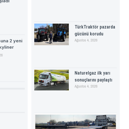
şladı
TürkTraktör pazarda
gücünü korudu
Ağustos 4, 2026
suna 2 yeni
kyliner
26
Naturelgaz ilk yarı
sonuçlarını paylaştı
Ağustos 4, 2026