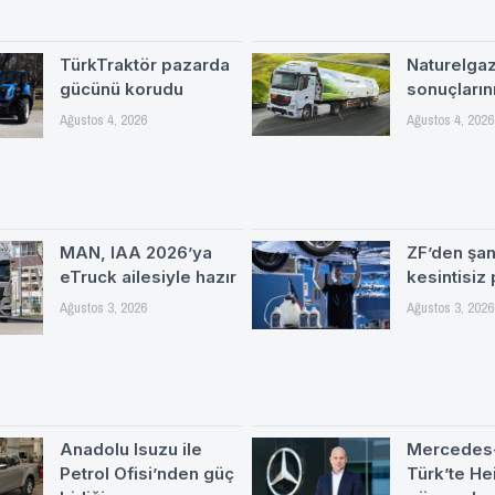
TürkTraktör pazarda
Naturelgaz 
gücünü korudu
sonuçlarını
Ağustos 4, 2026
Ağustos 4, 2026
MAN, IAA 2026’ya
ZF’den şa
eTruck ailesiyle hazır
kesintisiz
Ağustos 3, 2026
Ağustos 3, 2026
Anadolu Isuzu ile
Mercedes
Petrol Ofisi’nden güç
Türk’te H