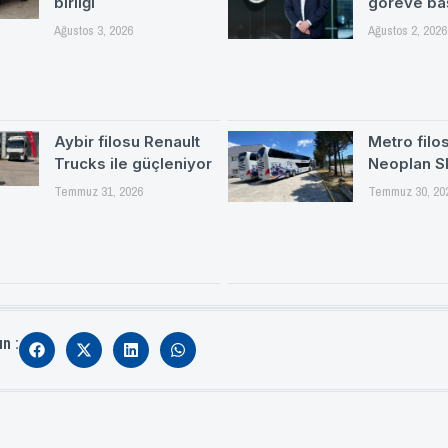
birliği
göreve ba
Ağustos 3, 2026
Ağustos 2, 2026
Aybir filosu Renault
Metro filo
Trucks ile güçleniyor
Neoplan S
Temmuz 31, 2026
Temmuz 30, 20
ın :