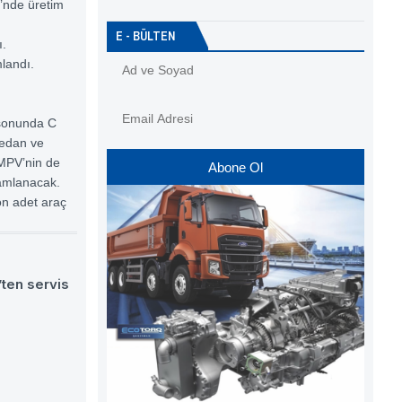
i’nde üretim
E - BÜLTEN
ı.
mlandı.
 sonunda C
Sedan ve
-MPV’nin de
Abone Ol
mamlanacak.
on adet araç
ten servis