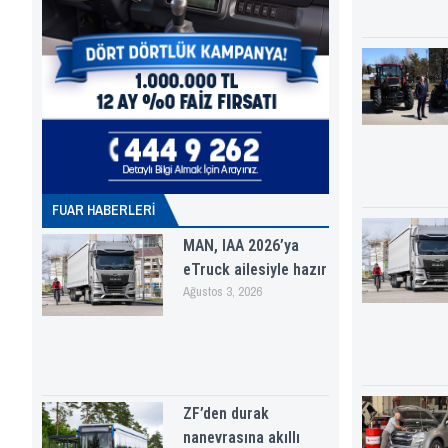
FUAR HABERLERI
MAN, IAA 2026’ya
eTruck ailesiyle hazır
Ağustos 3, 2026
ZF’den durak
nanevrasına akıllı