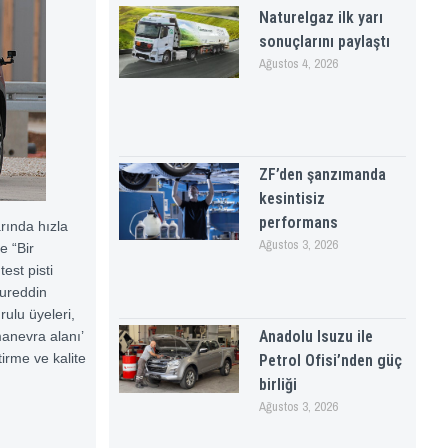
Naturelgaz ilk yarı
sonuçlarını paylaştı
Ağustos 4, 2026
ZF’den şanzımanda
kesintisiz
performans
rında hızla
Ağustos 3, 2026
e “Bir
est pisti
Nureddin
rulu üyeleri,
Anadolu Isuzu ile
manevra alanı’
tirme ve kalite
Petrol Ofisi’nden güç
birliği
Ağustos 3, 2026