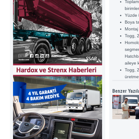
Toplam 
birimle
Yüzde 
Boya ta
Montaj 
Togg, 2
Homolo
segmen
Hatchba
aileye
Togg, 2
üretmey
Benzer Yazıl