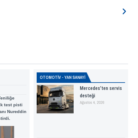
OTOMOTİV - YAN SANAYİ
Mercedes’ten servis
desteği
Yeniliğe
Ağustos 4, 2026
k test pisti
kanı Nureddin
irdi.