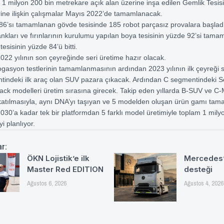
1 milyon 200 bin metrekare açık alan üzerine inşa edilen Gemlik Tesis
rine ilişkin çalışmalar Mayıs 2022’de tamamlanacak.
86’sı tamamlanan gövde tesisinde 185 robot parçasız provalara başlad
nkları ve fırınlarının kurulumu yapılan boya tesisinin yüzde 92’si tama
tesisinin yüzde 84’ü bitti.
022 yılının son çeyreğinde seri üretime hazır olacak.
gasyon testlerinin tamamlanmasının ardından 2023 yılının ilk çeyreği
tindeki ilk araç olan SUV pazara çıkacak. Ardından C segmentindeki 
ck modelleri üretim sırasına girecek. Takip eden yıllarda B-SUV ve C
 katılmasıyla, aynı DNA’yı taşıyan ve 5 modelden oluşan ürün gamı ta
030’a kadar tek bir platformdan 5 farklı model üretimiyle toplam 1 mily
i planlıyor.
ar:
ÖKN Lojistik’e ilk
Mercedes’
Master Red EDITION
desteği
Ağustos 6, 2026
Ağustos 4, 2026