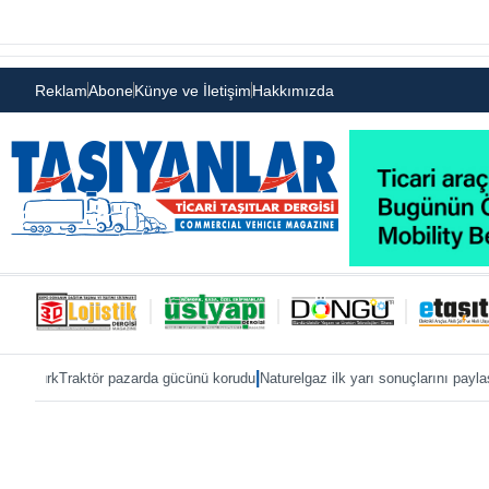
Reklam
Abone
Künye ve İletişim
Hakkımızda
|
|
ktör pazarda gücünü korudu
Naturelgaz ilk yarı sonuçlarını paylaştı
MAN, IAA 