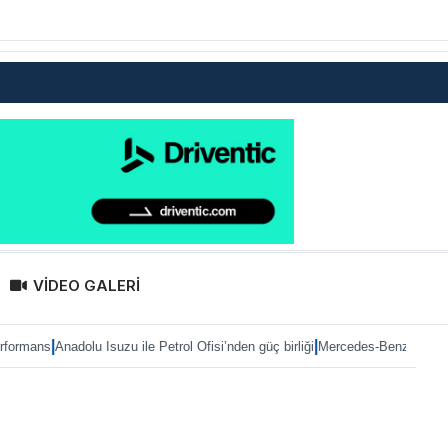
VİDEO GALERİ
|
olu Isuzu ile Petrol Ofisi’nden güç birliği
Mercedes-Benz Türk’te Heiko Selz