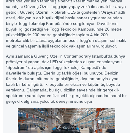
arasında yer alan tanınmış siber-fiziksel mimar ve yeni medya
sanatçısı Güvenç Özel, Togg için yapay zekâ ile sanatı bir araya
getirdi. Güvenç Özel’in ilk olarak CES’te gösterilen “Arayüz” adlı
eseri, dünyanın en büyük dijital baskı sanat uygulamalarından
biriyle Togg Teknoloji Kampüsü’nde sergileniyor. Davetlilerin
büyük ilgi gösterdiği ve Togg Teknoloji Kampüsü’nde 20 metre
yüksekliğinde 200 metre genişliğinde toplam 4 bin 200
metrekarelik bir alana uygulanan eser, Togg’un ulaşım, şehircilik
ve güncel yaşamla ilgili teknolojik yaklaşımlarını vurguluyor.
Aynı zamanda Güvenç Özel’in Contemporary İstanbul’da dünya
prömiyerini yapan, dev LED yüzeylerden oluşan enstalasyonu
“Spectrum” da açılış için Togg Teknoloji Kampüsü’nde
davetlilerle buluştu. Eserin üç farklı öğesi bulunuyor. Denizin
üzerinde duran, altı metre genişliğinde, dışı tamamıyla ayna
kaplı bir küre figürü, iki boyutlu bir ekran ve küpün üç boyutlu
versiyonu. Çalışmada, bu üçlü dizilim sayesinde bir gerçeklik
spektrumu yaratılıyor ve fiziksel bir gerçeklik algısından sanal bir
gerçeklik algısına yolculuk deneyimi sunuluyor.