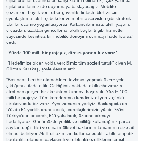
dijital ürünler üzerinde de çalıştıklarını belirterek, “Çok yakında
dijital ürünlerimizi de duyurmaya başlayacağız. Mobilite
çözümleri, büyük veri, siber güvenlik, fintech, blok zinciri,
oyunlaştırma, akıllı şebekeler ve mobilite servisleri gibi stratejik
alanlar üzerine yoğunlaşıyoruz. Kullanıcılarımıza, akıllı yaşam,
e-cüzdan, uzaktan güncelleme, akıllı bağlantı gibi hizmetler
sayesinde kesintisiz bir mobilite deneyimi sunmayı hedefliyoruz”
dedi.
“Yüzde 100 milli bir projeyiz, direksiyonda biz varız”
“Hedefimize giden yolda verdiğimiz tüm sözleri tuttuk” diyen M.
Gürcan Karakaş, şöyle devam etti:
“Başından beri bir otomobilden fazlasını yapmak üzere yola
çıktığımızı ifade ettik. Geldiğimiz noktada akıllı cihazımızın
etrafında gelişen bir ekosistem kurmayı başardık. Yüzde 100
milli bir projeyiz. Tüm kararlarımızı kendimiz alıyoruz çünkü
direksiyonda biz varız. Aynı zamanda yerliyiz. Başlangıçta da
‘Yüzde 51 yerlilik oranı’ dedik, tedarikçilerimizin yüzde 75’ini
Türkiye’den seçerek, 51’i yakaladık, üzerine çıkmayı
hedefliyoruz. Günümüzde yerlilik ve milliliği kullandığınız parça
sayıları değil, fikri ve sınai mülkiyet haklarının tamamının size ait
olması belirliyor. Akıllı cihazımızın kullanıcı odaklı, akıllı, empatik,
bağlantılı, otonom, paylaşımlı ve elektrikli özelliklerini temsil