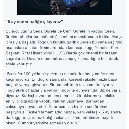
“5 ay sonra trafiğe çıkıyoruz”
Sunuculuğunu Seda Öğretir ve Cem Öğretir’in yaptığı tören,
üretim robotlarının eşlik ettiği senfoni orkestrasının İstiklal Marşı
icrasıyla başladı. Togg’un kurulduğu ilk günden bu yana geçirdiği
aşamaları anlatan filmin ardından konuşan Togg Yönetim Kurulu
Başkanı Rifat Hisarcıklıoğlu, 1960’larda çok önemli bir fırsatın
kaçırılarak, Devrim otomobiline sahip çıkılamadığını belirterek,
şöyle konuştu:
“Bu sefer 100 yılda bir gelen bu teknolojik dönüşüm fırsatını
kaçırmıyoruz. En doğru zamanda, küresel rakiplerimizle başa
baş bir yarışa giriyoruz. Bir otomobilden fazlasını üretiyoruz.
Togg akıllı cihazlarıyla yarının mobilite dünyasında ‘Biz de varız’
diyoruz. Biz hiçbir zaman pes etmedik. Ortaklarımızla, ekibimizle
en iyi bildiğimiz işi yaptık. Yatırım yapmaya, durmadan
çalışmaya devam ettik. İlk aracımızla birlikte seri üretime
başlıyoruz. Testleri tamamladığımızda, yani yaklaşık 5 ay sonra
da Togg araçlarımız trafiğe çıkacak. Tüm milletimize hayırlı
olsun. Cumhuriyetimize armağan olsun.”