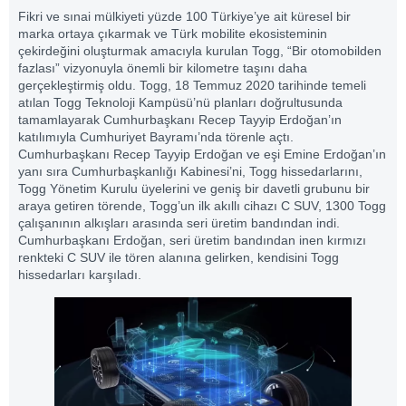
Fikri ve sınai mülkiyeti yüzde 100 Türkiye’ye ait küresel bir
marka ortaya çıkarmak ve Türk mobilite ekosisteminin
çekirdeğini oluşturmak amacıyla kurulan Togg, “Bir otomobilden
fazlası” vizyonuyla önemli bir kilometre taşını daha
gerçekleştirmiş oldu. Togg, 18 Temmuz 2020 tarihinde temeli
atılan Togg Teknoloji Kampüsü’nü planları doğrultusunda
tamamlayarak Cumhurbaşkanı Recep Tayyip Erdoğan’ın
katılımıyla Cumhuriyet Bayramı’nda törenle açtı.
Cumhurbaşkanı Recep Tayyip Erdoğan ve eşi Emine Erdoğan’ın
yanı sıra Cumhurbaşkanlığı Kabinesi’ni, Togg hissedarlarını,
Togg Yönetim Kurulu üyelerini ve geniş bir davetli grubunu bir
araya getiren törende, Togg’un ilk akıllı cihazı C SUV, 1300 Togg
çalışanının alkışları arasında seri üretim bandından indi.
Cumhurbaşkanı Erdoğan, seri üretim bandından inen kırmızı
renkteki C SUV ile tören alanına gelirken, kendisini Togg
hissedarları karşıladı.