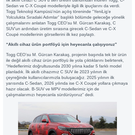
Sedan ve C-X Coupé modelleriyle ilgili ilk ipuçlarını da verdi.
Togg Teknoloji Kampüsü’nün açılış töreninde “YeniLig’e
Yolculukta Sıradaki Adımlar” başlıklı bölümde geleceğe yönelik
çalışmalarını anlatan Togg CEO’su M. Gürcan Karakaş, C
SUV’un ardından üretim sırasına girecek C-Sedan ve C-X
Coupé modellerinin görsellerini ilk kez paylaştı.
“Akıllı cihaz ürün portföyü için heyecanla çalışıyoruz”
Togg CEO’su M. Gürcan Karakaş, projenin başında tek bir ürün
ile değil akıllı cihaz ürün portföyü ile yola çıktıklarını belirterek,
“Hedeflerimiz doğrultusunda 2030 yılına kadar 5 farklı model
planladık. İlk akıllı cihazımız C SUV ile 2023 yılının ilk
çeyreğinde kullanıcılarımızla buluşacağız. 2025 yılının ilk
yarısında C-Sedan, 2026 yılında ise C-X Coupé yollara çıkmaya
hazır olacak. B-SUV ve MPV modellerimiz için de
çalışmalarımızı heyecanla sürdürüyoruz” dedi.