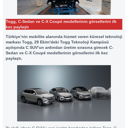
Togg, C-Sedan ve C-X Coupé modellerinin görsellerini ilk
kez paylaştı
Türkiye’nin mobilite alanında hizmet veren küresel teknoloji
markası Togg, 29 Ekim’deki Togg Teknoloji Kampüsü
açılışında C SUV’un ardından üretim sırasına girecek C-
Sedan ve C-X Coupé modellerinin görsellerini ilk kez
paylaştı.
İlk akıllı cihazı C SUV’u seri üretim bandından indiren Togg, C-