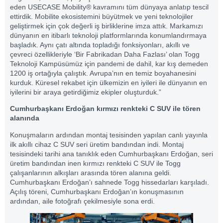
eden USECASE Mobility® kavramını tüm dünyaya anlatıp tescil
ettirdik. Mobilite ekosistemini büyütmek ve yeni teknolojiler
geliştirmek için çok değerli iş birliklerine imza attık. Markamızı
dünyanın en itibarlı teknoloji platformlarında konumlandırmaya
başladık. Aynı çatı altında topladığı fonksiyonları, akıllı ve
çevreci özellikleriyle ‘Bir Fabrikadan Daha Fazlası’ olan Togg
Teknoloji Kampüsümüz için pandemi de dahil, kar kış demeden
1200 iş ortağıyla çalıştık. Avrupa’nın en temiz boyahanesini
kurduk. Küresel rekabet için ülkemizin en iyileri ile dünyanın en
iyilerini bir araya getirdiğimiz ekipler oluşturduk.”
Cumhurbaşkanı Erdoğan kırmızı renkteki C SUV ile tören
alanında
Konuşmaların ardından montaj tesisinden yapılan canlı yayınla
ilk akıllı cihaz C SUV seri üretim bandından indi. Montaj
tesisindeki tarihi ana tanıklık eden Cumhurbaşkanı Erdoğan, seri
üretim bandından inen kırmızı renkteki C SUV ile Togg
çalışanlarının alkışları arasında tören alanına geldi.
Cumhurbaşkanı Erdoğan’ı sahnede Togg hissedarları karşıladı.
Açılış töreni, Cumhurbaşkanı Erdoğan’ın konuşmasının
ardından, aile fotoğrafı çekilmesiyle sona erdi.