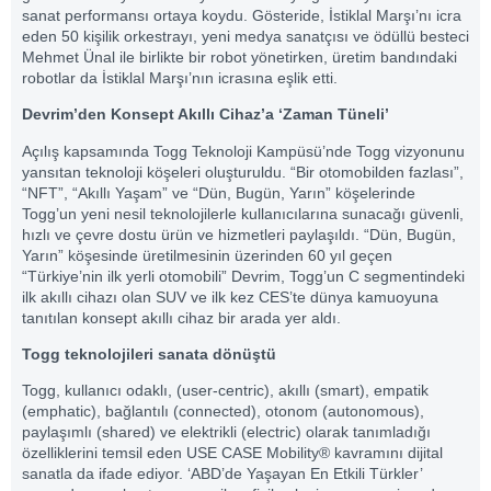
sanat performansı ortaya koydu. Gösteride, İstiklal Marşı’nı icra
eden 50 kişilik orkestrayı, yeni medya sanatçısı ve ödüllü besteci
Mehmet Ünal ile birlikte bir robot yönetirken, üretim bandındaki
robotlar da İstiklal Marşı’nın icrasına eşlik etti.
Devrim’den Konsept Akıllı Cihaz’a ‘Zaman Tüneli’
Açılış kapsamında Togg Teknoloji Kampüsü’nde Togg vizyonunu
yansıtan teknoloji köşeleri oluşturuldu. “Bir otomobilden fazlası”,
“NFT”, “Akıllı Yaşam” ve “Dün, Bugün, Yarın” köşelerinde
Togg’un yeni nesil teknolojilerle kullanıcılarına sunacağı güvenli,
hızlı ve çevre dostu ürün ve hizmetleri paylaşıldı. “Dün, Bugün,
Yarın” köşesinde üretilmesinin üzerinden 60 yıl geçen
“Türkiye’nin ilk yerli otomobili” Devrim, Togg’un C segmentindeki
ilk akıllı cihazı olan SUV ve ilk kez CES’te dünya kamuoyuna
tanıtılan konsept akıllı cihaz bir arada yer aldı.
Togg teknolojileri sanata dönüştü
Togg, kullanıcı odaklı, (user-centric), akıllı (smart), empatik
(emphatic), bağlantılı (connected), otonom (autonomous),
paylaşımlı (shared) ve elektrikli (electric) olarak tanımladığı
özelliklerini temsil eden USE CASE Mobility® kavramını dijital
sanatla da ifade ediyor. ‘ABD’de Yaşayan En Etkili Türkler’