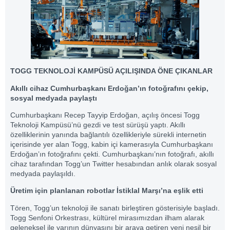
TOGG TEKNOLOJİ KAMPÜSÜ AÇILIŞINDA ÖNE ÇIKANLAR
Akıllı cihaz Cumhurbaşkanı Erdoğan’ın fotoğrafını çekip,
sosyal medyada paylaştı
Cumhurbaşkanı Recep Tayyip Erdoğan, açılış öncesi Togg
Teknoloji Kampüsü’nü gezdi ve test sürüşü yaptı. Akıllı
özelliklerinin yanında bağlantılı özellikleriyle sürekli internetin
içerisinde yer alan Togg, kabin içi kamerasıyla Cumhurbaşkanı
Erdoğan’ın fotoğrafını çekti. Cumhurbaşkanı’nın fotoğrafı, akıllı
cihaz tarafından Togg’un Twitter hesabından anlık olarak sosyal
medyada paylaşıldı.
Üretim için planlanan robotlar İstiklal Marşı’na eşlik etti
Tören, Togg’un teknoloji ile sanatı birleştiren gösterisiyle başladı.
Togg Senfoni Orkestrası, kültürel mirasımızdan ilham alarak
geleneksel ile yarının dünyasını bir araya getiren yeni nesil bir