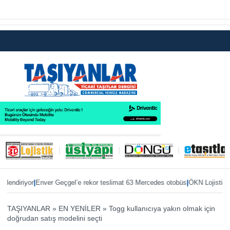
|
|
Enver Geçgel’e rekor teslimat 63 Mercedes otobüs
ÖKN Lojistik’e ilk Maste
TAŞIYANLAR
»
EN YENİLER
»
Togg kullanıcıya yakın olmak için
doğrudan satış modelini seçti