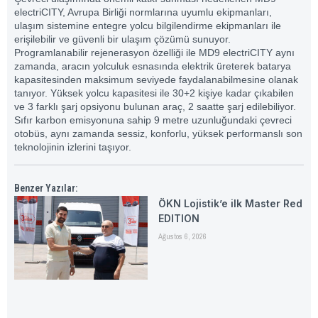
electriCITY, Avrupa Birliği normlarına uyumlu ekipmanları,
ulaşım sistemine entegre yolcu bilgilendirme ekipmanları ile
erişilebilir ve güvenli bir ulaşım çözümü sunuyor.
Programlanabilir rejenerasyon özelliği ile MD9 electriCITY aynı
zamanda, aracın yolculuk esnasında elektrik üreterek batarya
kapasitesinden maksimum seviyede faydalanabilmesine olanak
tanıyor. Yüksek yolcu kapasitesi ile 30+2 kişiye kadar çıkabilen
ve 3 farklı şarj opsiyonu bulunan araç, 2 saatte şarj edilebiliyor.
Sıfır karbon emisyonuna sahip 9 metre uzunluğundaki çevreci
otobüs, aynı zamanda sessiz, konforlu, yüksek performanslı son
teknolojinin izlerini taşıyor.
Benzer Yazılar:
ÖKN Lojistik’e ilk Master Red
EDITION
Ağustos 6, 2026