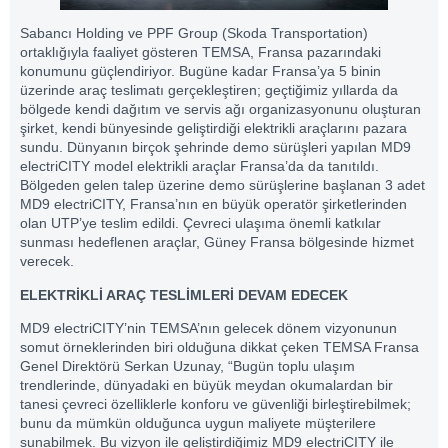
Sabancı Holding ve PPF Group (Skoda Transportation)
ortaklığıyla faaliyet gösteren TEMSA, Fransa pazarındaki
konumunu güçlendiriyor. Bugüne kadar Fransa’ya 5 binin
üzerinde araç teslimatı gerçekleştiren; geçtiğimiz yıllarda da
bölgede kendi dağıtım ve servis ağı organizasyonunu oluşturan
şirket, kendi bünyesinde geliştirdiği elektrikli araçlarını pazara
sundu. Dünyanın birçok şehrinde demo sürüşleri yapılan MD9
electriCITY model elektrikli araçlar Fransa’da da tanıtıldı.
Bölgeden gelen talep üzerine demo sürüşlerine başlanan 3 adet
MD9 electriCITY, Fransa’nın en büyük operatör şirketlerinden
olan UTP’ye teslim edildi. Çevreci ulaşıma önemli katkılar
sunması hedeflenen araçlar, Güney Fransa bölgesinde hizmet
verecek.
ELEKTRİKLİ ARAÇ TESLİMLERİ DEVAM EDECEK
MD9 electriCITY’nin TEMSA’nın gelecek dönem vizyonunun
somut örneklerinden biri olduğuna dikkat çeken TEMSA Fransa
Genel Direktörü Serkan Uzunay, “Bugün toplu ulaşım
trendlerinde, dünyadaki en büyük meydan okumalardan bir
tanesi çevreci özelliklerle konforu ve güvenliği birleştirebilmek;
bunu da mümkün olduğunca uygun maliyete müşterilere
sunabilmek. Bu vizyon ile geliştirdiğimiz MD9 electriCITY ile