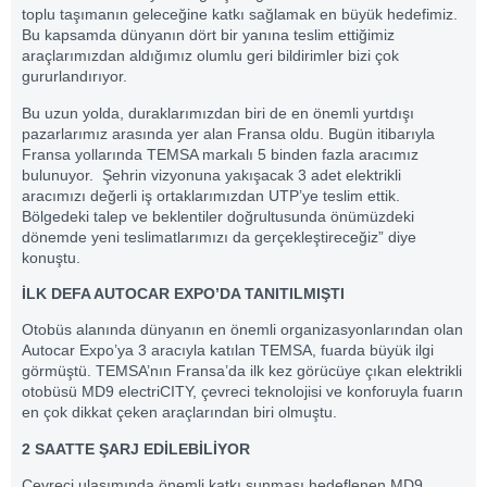
toplu taşımanın geleceğine katkı sağlamak en büyük hedefimiz.
Bu kapsamda dünyanın dört bir yanına teslim ettiğimiz
araçlarımızdan aldığımız olumlu geri bildirimler bizi çok
gururlandırıyor.
Bu uzun yolda, duraklarımızdan biri de en önemli yurtdışı
pazarlarımız arasında yer alan Fransa oldu. Bugün itibarıyla
Fransa yollarında TEMSA markalı 5 binden fazla aracımız
bulunuyor. Şehrin vizyonuna yakışacak 3 adet elektrikli
aracımızı değerli iş ortaklarımızdan UTP’ye teslim ettik.
Bölgedeki talep ve beklentiler doğrultusunda önümüzdeki
dönemde yeni teslimatlarımızı da gerçekleştireceğiz” diye
konuştu.
İLK DEFA
AUTOCAR EXPO’DA TANITILMIŞTI
Otobüs alanında dünyanın en önemli organizasyonlarından olan
Autocar Expo’ya 3 aracıyla katılan TEMSA, fuarda büyük ilgi
görmüştü. TEMSA’nın Fransa’da ilk kez görücüye çıkan elektrikli
otobüsü MD9 electriCITY, çevreci teknolojisi ve konforuyla fuarın
en çok dikkat çeken araçlarından biri olmuştu.
2 SAATTE ŞARJ EDİLEBİLİYOR
Çevreci ulaşımında önemli katkı sunması hedeflenen MD9