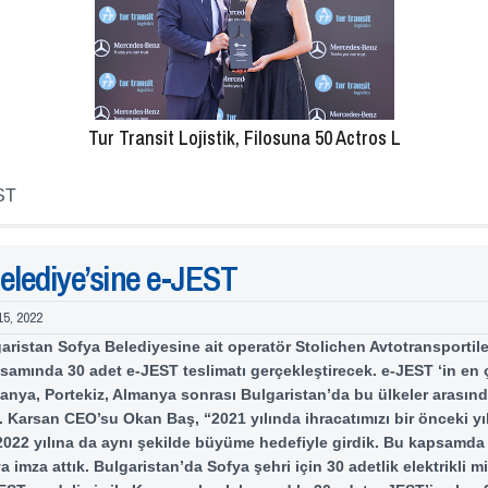
Tur Transit Lojistik, Filosuna 50 Actros L
ST
elediye’sine e-JEST
15, 2022
aristan Sofya Belediyesine ait operatör Stolichen Avtotransportile
amında 30 adet e-JEST teslimatı gerçekleştirecek. e-JEST ‘in en ç
nya, Portekiz, Almanya sonrası Bulgaristan’da bu ülkeler arasınd
. Karsan CEO’su Okan Baş, “2021 yılında ihracatımızı bir önceki yıl
, 2022 yılına da aynı şekilde büyüme hedefiyle girdik. Bu kapsamd
 imza attık. Bulgaristan’da Sofya şehri için 30 adetlik elektrikli m