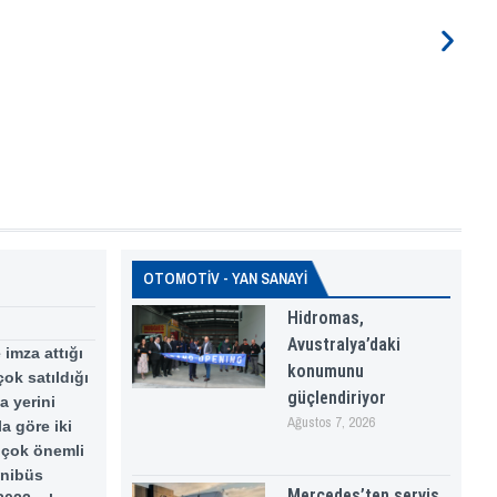
OTOMOTİV - YAN SANAYİ
Hidromas,
Avustralya’daki
 imza attığı
konumunu
ok satıldığı
güçlendiriyor
a yerini
Ağustos 7, 2026
a göre iki
a çok önemli
inibüs
Mercedes’ten servis