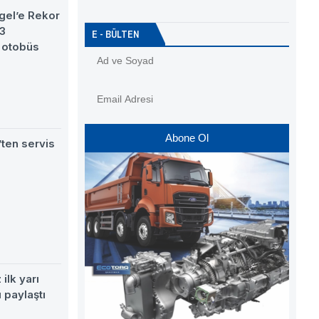
gel’e Rekor
63
E - BÜLTEN
 otobüs
Abone Ol
ten servis
ilk yarı
 paylaştı