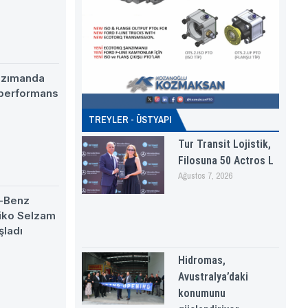
nzımanda
 performans
TREYLER - ÜSTYAPI
Tur Transit Lojistik,
Filosuna 50 Actros L
Ağustos 7, 2026
-Benz
eiko Selzam
şladı
Hidromas,
Avustralya’daki
konumunu