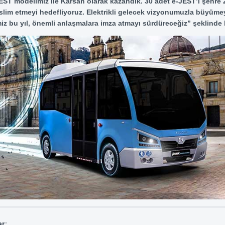
JEST modelimiz ile Karsan olarak kazandık. 30 adet e-JEST’i şehre 2
eslim etmeyi hedefliyoruz. Elektrikli gelecek vizyonumuzla büyüme
iz bu yıl, önemli anlaşmalara imza atmayı sürdüreceğiz” şeklinde
ar: