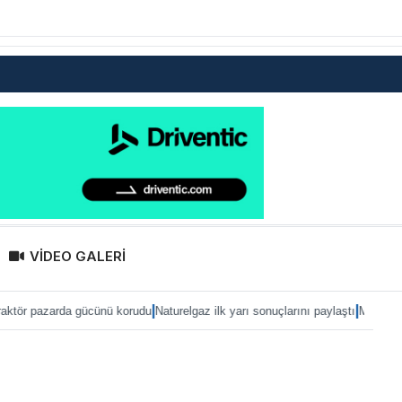
VİDEO GALERİ
|
|
a gücünü korudu
Naturelgaz ilk yarı sonuçlarını paylaştı
MAN, IAA 2026’ya eTr