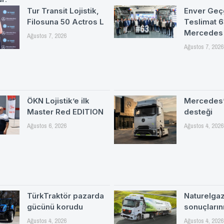
Tur Transit Lojistik,
Enver Geç
Filosuna 50 Actros L
Teslimat 
Mercedes
Ağustos 7, 2026
Ağustos 7, 2026
ÖKN Lojistik’e ilk
Mercedes’
Master Red EDITION
desteği
Ağustos 6, 2026
Ağustos 4, 2026
TürkTraktör pazarda
Naturelgaz 
gücünü korudu
sonuçlarını
Ağustos 4, 2026
Ağustos 4, 2026