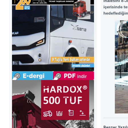
ihalesini e-
içerisinde t
hedeflediğim
Benzer Yazıl