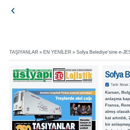
TAŞIYANLAR
»
EN YENİLER
»
Sofya Belediye’sine e-JE
Sofya B
Tarih:
Nisan 
Karsan, Bulg
anlaşma kaps
Fransa, Roma
almış olacak
kat artırdık
bir anlaşmaya