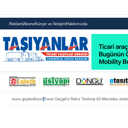
Reklam
Abone
Künye ve İletişim
Hakkımızda
|
|
üçlendiriyor
Enver Geçgel’e Rekor Teslimat 63 Mercedes otobüs
ÖKN Lojist