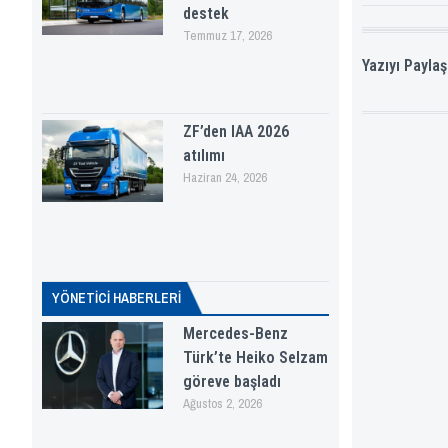
destek
Temmuz 17, 2026
Yazıyı Paylaş
ZF’den IAA 2026
atılımı
Haziran 24, 2026
YÖNETICI HABERLERI
Mercedes-Benz
Türk’te Heiko Selzam
göreve başladı
Ağustos 2, 2026