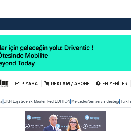
PİYASA
REKLAM / ABONE
EN YENİLER
|
|
ik’e ilk Master Red EDITION
Mercedes’ten servis desteği
TürkTraktör pazard