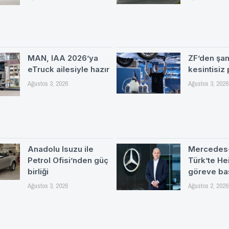
MAN, IAA 2026’ya
ZF’den şa
eTruck ailesiyle hazır
kesintisiz
Ağustos 3, 2026
Ağustos 3, 2026
Anadolu Isuzu ile
Mercedes
Petrol Ofisi’nden güç
Türk’te H
birliği
göreve ba
Ağustos 3, 2026
Ağustos 2, 2026